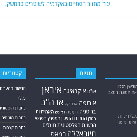
עוד מחזור הסתיים באקדמיה לשוטרים בדמשק.
→
תגיות
קטגוריות
יעין הגלוי
איראן
חדשות מהעולם
אוקראינה
או"ם
א את תמונת המצב
כללי
ארה"ב
אירופה
אפריקה
כתבות היסטוריה
בריטניה
האמירויות
גרמניה
דאעש
בעלי הזכויות
המזרח התיכון
כתבות מומחים
המפרץ הפרסי
הגולן
אתה מעוניין
הרשות הפלסטינית
חות'ים
כתבות קצרות
חיזבאללה
חמאס