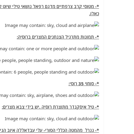
a
w
m
el
h
c
itt
ai
e
at
כאלו.
e
er
l
g
s
b
ra
A
o
m
p
*- תמונות מתרגיל הצנחנים המצרים ברוסיה:
o
p
k
*- סוחוי 35 רוסי:
*- טיל איסקנדר מתוצרת רוסיה .יש בידי צבא מצרים:
*- גנרל מהמטה הכללי הסורי- עלי עבדאללה איוב הגיע 