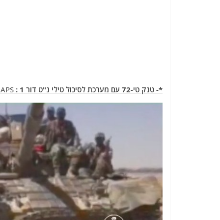
*- טנק טי-72 עם מערכת לסיכול טילי נ"ט דור 1 :
APS –