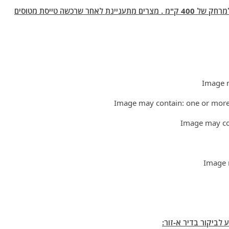
*- מטוסי קרב צרפתיים מדגם רפאל נושאי טילי שיוט למרחק של 400 ק"מ . מצרים מתעניינת לאחר שרכשה טייסת מטוסים
לביקור בדיר א-זור: