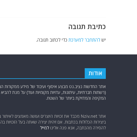
o
p
k
כתיבת תגובה
יש
להתחבר למערכת
כדי לכתוב תגובה.
אודות
אתר החדשות נציב.נט מבצע איסוף ועיבוד של מידע ממקורות המוד
(רשתות חברתיות, עיתונות, עדויות מקומיות ועוד) על מנת להבי
המקיפה והמדויקת ביותר של השטח.
אתר Nziv.net מכבד את זכויות היוצרים ועושה מאמצים לאיתור 
ביצירות הכלולות בכתבות. אם זיהית יצירה שאתה בעל הזכויות בה ו
להסירה מהכתבה, אנא פנה אלינו
למייל