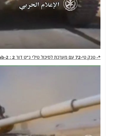
*- טנק טי-72 עם מערכת לסיכול טילי נ"ט דור 2 : T-72M1 with Sarab-2-