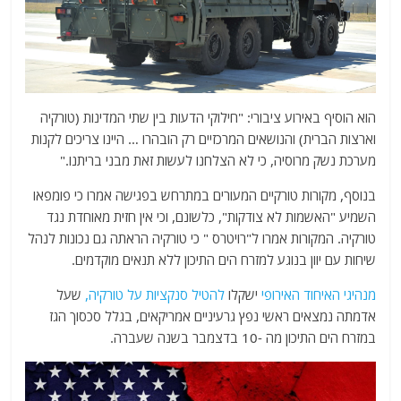
הוא הוסיף באירוע ציבורי: "חילוקי הדעות בין שתי המדינות (טורקיה
וארצות הברית) והנושאים המרכזיים רק הובהרו … היינו צריכים לקנות
מערכת נשק מרוסיה, כי לא הצלחנו לעשות זאת מבני בריתנו."
בנוסף, מקורות טורקיים המעורים במתרחש בפגישה אמרו כי פומפאו
השמיע "האשמות לא צודקות", כלשונם, וכי אין חזית מאוחדת נגד
טורקיה. המקורות אמרו ל"רויטרס " כי טורקיה הראתה גם נכונות לנהל
שיחות עם יוון בנוגע למזרח הים התיכון ללא תנאים מוקדמים.
מנהיגי האיחוד האירופי
ישקלו
להטיל סנקציות על טורקיה,
שעל
אדמתה נמצאים ראשי נפץ גרעיניים אמריקאים, בגלל סכסוך הגז
במזרח הים התיכון מה -10 בדצמבר בשנה שעברה.