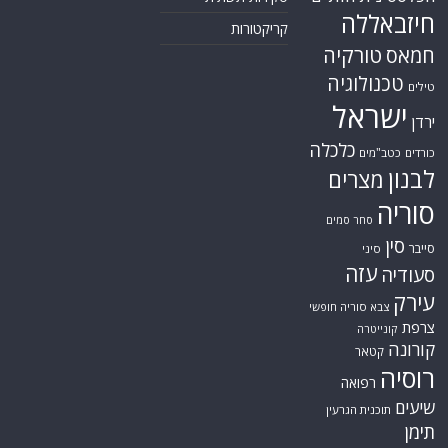
חיזבאללה
קריקטורות
טורקיה
חמאס
טכנולוגיה
טילים
ישראל
ירדן
כלכלה
כורדים
כטב"מים
לבנון
מצרים
סוריה
סחר סמים
סין
סייבר
סיני
עזה
סעודיה
עירק
צבא סוריה חופשי
צרפת
קונייטרה
קורונה
קטאר
רוסיה
רפואה
שיעים
תוכנית הגרעין
תימן