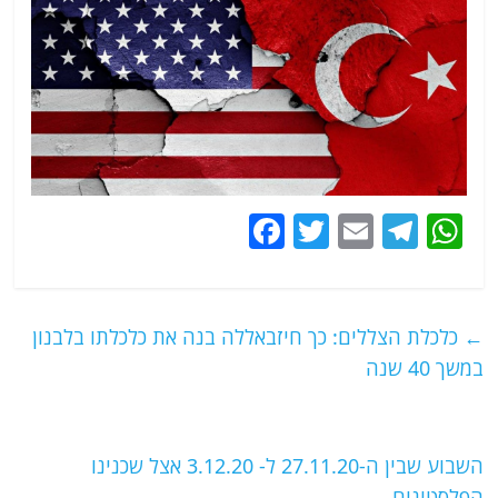
F
T
E
T
W
a
w
m
el
h
c
itt
ai
e
at
e
er
l
g
s
←
כלכלת הצללים: כך חיזבאללה בנה את כלכלתו בלבנון
b
ra
A
במשך 40 שנה
o
m
p
o
p
השבוע שבין ה-27.11.20 ל- 3.12.20 אצל שכנינו
k
הפלסטינים
→