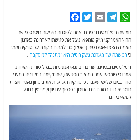
F
T
E
T
W
a
w
m
el
h
חמישה דיפלומטים ובכירים אמרו לסוכנות הידיעות רויטרס כי שר
c
itt
ai
e
at
החוץ האמריקני מייק פומפאו ניצל את פגישתו לאחרונה בארגון
e
er
l
g
s
האמנה הצפון-אטלנטית (נאט"ו) כדי למתוח ביקורת על טורקיה ואמר
b
ra
A
כי
רכישתה של מערכת נשק רוסית היא "מתנה" למוסקבה
.
o
m
p
דיפלומטים ובכירים, שדיברו בתנאי אנונימיות בגלל סודית השיחות,
o
p
אמרו כי פומפאו אמר במהלך הפגישה, שהתקיימה בטלוויזיה במעגל
סגור ,ביום שלישי שעבר, כי טורקיה מערערת את ביטחון נאט"ו ויוצרת
k
חוסר יציבות במזרח הים התיכון בסכסוך עם יוון וקפריסין בנוגע
למשאבי הגז.