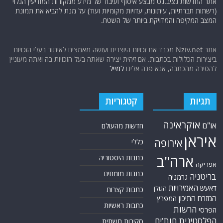
אתר החדשות נציב.נט מבצע איסוף ועיבוד של מידע ממקורות המודיעין הגלוי
(רשתות חברתיות, עיתונות, עדויות מקומיות ועוד) על מנת להביא את תמונת
המצב המקיפה והמדויקת ביותר של השטח.
אתר Nziv.net מכבד את זכויות היוצרים ועושה מאמצים לאיתור בעלי הזכויות
ביצירות הכלולות בכתבות. אם זיהית יצירה שאתה בעל הזכויות בה ואתה מעוניין
להסירה מהכתבה, אנא פנה אלינו
למייל
תגיות
קטגוריות
אוקראינה
או"ם
חדשות מהעולם
איראן
אירופה
כללי
ארה"ב
כתבות היסטוריה
אפריקה
כתבות מומחים
בריטניה
גרמניה
האמירויות
דאעש
הגולן
כתבות קצרות
המזרח התיכון
המפרץ
כתבות ראשיות
הרשות
הפרסי
הפלסטינית
חות'ים
סקירות תשתית