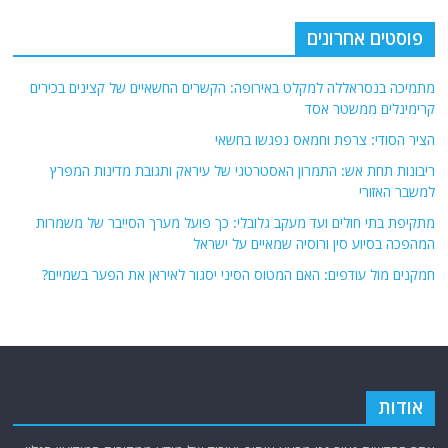
פוסטים אחרונים
מתמיכה בנסראללה למקלט באירופה: הקשרים החשאיים של קצינים בכירים
קרימינלים ממשטר אסד
הציר הסודי: צרפת וחמאס נפגשו בחשאי
ריבונות תחת אש: התמרון האסטרטגי של עיראק ותגובת מדינות המפרץ
למשבר האזורי
מתקיפת בתי חולים ועד מעקב גלובלי: כך פועל מערך הסייבר של משמרות
המהפכה בסיוע סין ורוסיה שמאיים על ישראל
חמקנים מול עודפים: האם המטוס הסיני יסגור לאיראן את הפער בשמיים?
אודות