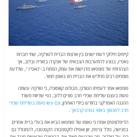
קיימים חילוקי דעות ישנים בין ארצות הברית לטורקיה, שתי חברות
נאט"ו, בנוגע להתערבות הצבאית של אנקרה בסוריה ובלוב, אך
הצהרותיו של פומפאו מדגישות את עומק המתח ב-"נאט"ו ", שלדעת
מומחים רבים מחליש את הברית הזו באופן חמור.
פומפאו אמר לעמיתו הטורקי, מבולוט קוווסוגלו, כי טורקיה עשתה
טעות בעצם שליחת שכירי חרב סורים ללוב, כפי שדיווח משרד
ההגנה האמריקני בחודש ביולי האחרון,
וגם עשו טעות בשליחת שכירי
חרב לסכסוך באזור נגורנו קרבאך
.
הדיפלומטים אמרו כי נאומו של פומפאו הביא את בעלי ברית אחרים
בפגישה, כולל צרפת, יוון ואפילו לוקסמבורג הקטנטנה, להתגולל גם
הם על טורקיה. מה שהכעיס מאוד את דבוטוגלו שהאשים מנגד את