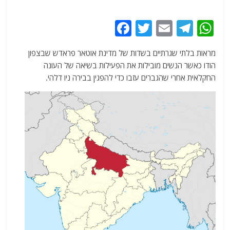
F
T
E
T
W
a
w
m
el
h
מראות בלתי שגרתיים בשדות של מדינת אוטאר פראדש שבצפון
c
itt
ai
e
at
הודו כאשר הנשים מובילות את הפעילות בשיאה של העונה
e
er
l
g
s
החקלאית אחרי שהגברים עזבו כדי להפגין בבירה ניו דלהי.
b
ra
A
o
m
p
o
p
k