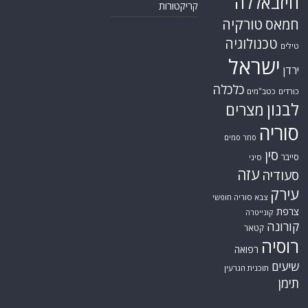
חיזבאללה
קריקטורות
טורקיה
חמאס
טכנולוגיה
טילים
ישראל
ירדן
כלכלה
כורדים
כטב"מים
לבנון
מצרים
סוריה
סחר סמים
סין
סייבר
סיני
עזה
סעודיה
עירק
צבא סוריה חופשי
צרפת
קונייטרה
קורונה
קטאר
רוסיה
רפואה
שיעים
תוכנית הגרעין
תימן