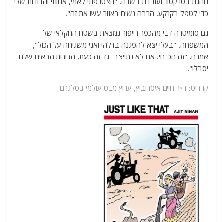
נוהגת בטרקטור ועובדת בשדה. "הצטרפתי לאמי, אחותי והדודות שלי
כדי לטפל בקרקע. הרבה נשים באזור עשו את זה".
גם סומיטרה דבי מהכפר רייפור נמצאת בשטח החקלאי של
המשפחה. "בעלי יצא להפגנה בדלהי ואני משגיחה על הכול",
אמרה. "זה הכרחי. אם לא נתייצב נגד זה כעת, הדורות הבאים שלנו
יסבלו".
קרדיט: ד״ר חיים איסרוביץ,
ערוץ
מבט עולמי בטלגרם