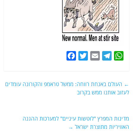
F
T
E
T
W
a
w
m
el
h
c
itt
ai
e
at
e
er
l
g
s
←
העולם באנחת רווחה: ממשל טראמפ והקורונה עומדים
b
ra
A
לעזוב אותנו ממש בקרוב
o
m
p
o
p
מדינות המפרץ "לוטשות עיניים" למערכות ההגנה
k
האוויריות מתוצרת ישראל
→