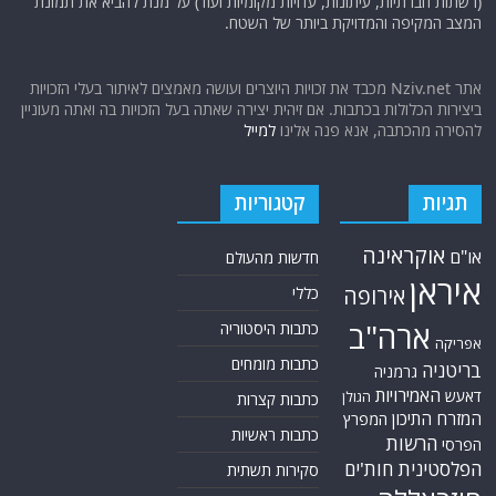
(רשתות חברתיות, עיתונות, עדויות מקומיות ועוד) על מנת להביא את תמונת
המצב המקיפה והמדויקת ביותר של השטח.
אתר Nziv.net מכבד את זכויות היוצרים ועושה מאמצים לאיתור בעלי הזכויות
ביצירות הכלולות בכתבות. אם זיהית יצירה שאתה בעל הזכויות בה ואתה מעוניין
להסירה מהכתבה, אנא פנה אלינו
למייל
תגיות
קטגוריות
אוקראינה
או"ם
חדשות מהעולם
איראן
אירופה
כללי
ארה"ב
כתבות היסטוריה
אפריקה
כתבות מומחים
בריטניה
גרמניה
האמירויות
דאעש
הגולן
כתבות קצרות
המזרח התיכון
המפרץ
כתבות ראשיות
הרשות
הפרסי
הפלסטינית
חות'ים
סקירות תשתית