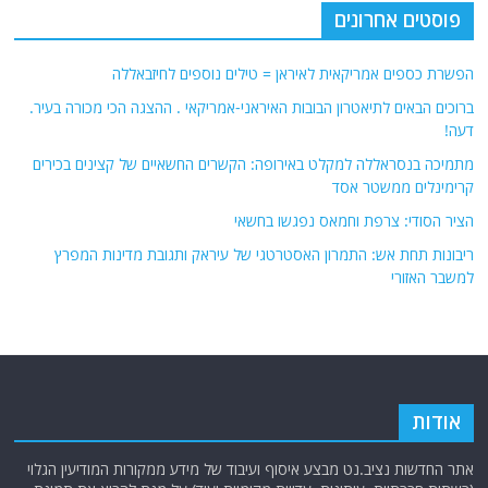
פוסטים אחרונים
הפשרת כספים אמריקאית לאיראן = טילים נוספים לחיזבאללה
ברוכים הבאים לתיאטרון הבובות האיראני-אמריקאי . ההצגה הכי מכורה בעיר.
דעה!
מתמיכה בנסראללה למקלט באירופה: הקשרים החשאיים של קצינים בכירים
קרימינלים ממשטר אסד
הציר הסודי: צרפת וחמאס נפגשו בחשאי
ריבונות תחת אש: התמרון האסטרטגי של עיראק ותגובת מדינות המפרץ
למשבר האזורי
אודות
אתר החדשות נציב.נט מבצע איסוף ועיבוד של מידע ממקורות המודיעין הגלוי