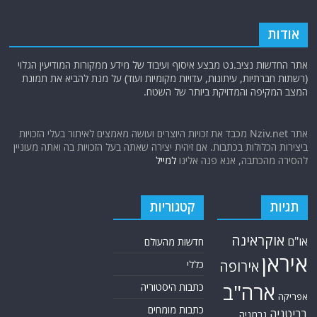
אודות
אתר החדשות נציב.נט מבצע איסוף ועיבוד של מידע ממקורות המודיעין הגלוי
(רשתות חברתיות, עיתונות, עדויות מקומיות ועוד) על מנת להביא את תמונת
המצב המקיפה והמדויקת ביותר של השטח.
אתר Nziv.net מכבד את זכויות היוצרים ועושה מאמצים לאיתור בעלי הזכויות
ביצירות הכלולות בכתבות. אם זיהית יצירה שאתה בעל הזכויות בה ואתה מעוניין
להסירה מהכתבה, אנא פנה אלינו
למייל
תגיות
קטגוריות
אוקראינה
או"ם
חדשות מהעולם
איראן
אירופה
כללי
ארה"ב
כתבות היסטוריה
אפריקה
כתבות מומחים
בריטניה
גרמניה