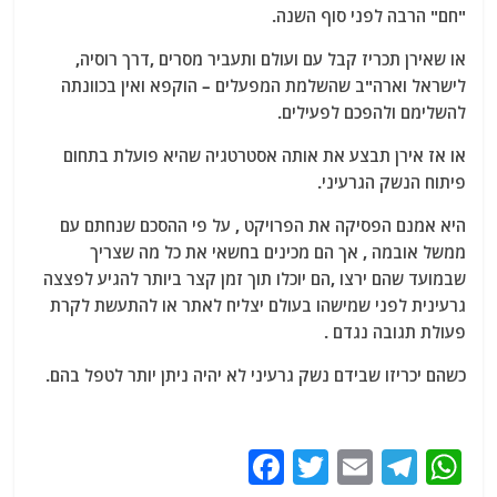
"חם" הרבה לפני סוף השנה.
או שאירן תכריז קבל עם ועולם ותעביר מסרים ,דרך רוסיה,
לישראל וארה"ב שהשלמת המפעלים – הוקפא ואין בכוונתה
להשלימם ולהפכם לפעילים.
או אז אירן תבצע את אותה אסטרטגיה שהיא פועלת בתחום
פיתוח הנשק הגרעיני.
היא אמנם הפסיקה את הפרויקט , על פי ההסכם שנחתם עם
ממשל אובמה , אך הם מכינים בחשאי את כל מה שצריך
שבמועד שהם ירצו ,הם יוכלו תוך זמן קצר ביותר להגיע לפצצה
גרעינית לפני שמישהו בעולם יצליח לאתר או להתעשת לקרת
פעולת תגובה נגדם .
כשהם יכריזו שבידם נשק גרעיני לא יהיה ניתן יותר לטפל בהם.
F
T
E
T
W