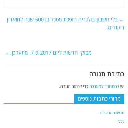
a
w
m
el
h
c
itt
ai
e
at
e
er
l
g
s
←
בלי חשבון-בולגריה הופכת מסגד בן 500 שנה למועדון
b
ra
A
ריקודים.
o
m
p
o
p
מבזקי חדשות ליום 7-9-2017. מתעדכן.
→
k
כתיבת תגובה
יש
להתחבר למערכת
כדי לכתוב תגובה.
מדורי כתבות נוספים
חדשות מהעולם
כללי