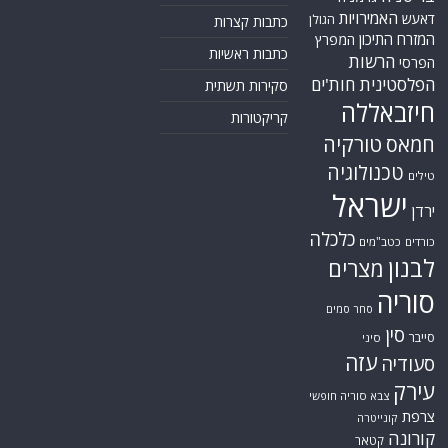
האמירויות
דאעש
הגולן
כתבות קצרות
המזרח התיכון
המפרץ
כתבות ראשיות
הרשות
הפרסי
הפלסטינית
חות'ים
סקירות תשתית
חיזבאללה
קריקטורות
טורקיה
חמאס
טכנולוגיה
טילים
ישראל
ירדן
כלכלה
כורדים
כטב"מים
לבנון
מצרים
סוריה
סחר סמים
סין
סייבר
סיני
עזה
סעודיה
עירק
צבא סוריה חופשי
צרפת
קונייטרה
קורונה
קטאר