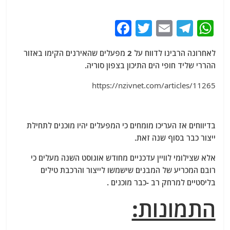
F
T
E
T
W
a
w
m
el
h
לאחרונה הרבינו לדווח על 2 מפעלים שהאירנים הקימו באזור
c
itt
ai
e
at
ההררי שליד חופי הים התיכון בצפון סוריה.
e
er
l
g
s
https://nzivnet.com/articles/11265
b
ra
A
o
m
p
o
p
בדיווחים אז העריכו מומחים כי המפעלים יהיו מוכנים לתחילת
k
ייצור כבר בסוף שנה זאת.
אלא שצילומי לוויין עדכניים מחודש אוגוסט השנה מעלים כי
רובם המכריע של המבנים שישמשו לייצור והרכבת טילים
בליסטיים למרחק רב -כבר מוכנים .
התמונות: