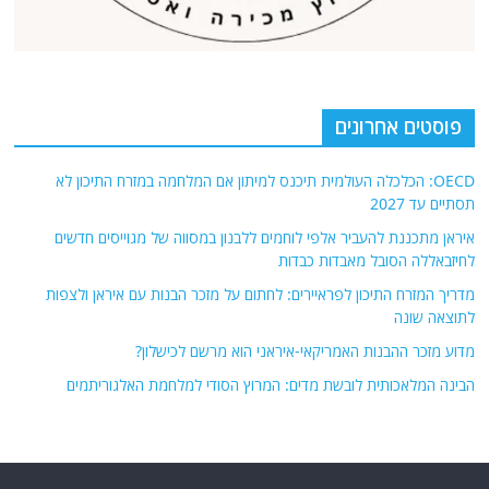
איראן מתכננת להעביר אלפי לוחמים ללבנון במסווה של מגוייסים חדשים
לחיזבאללה הסובל מאבדות כבדות
מדריך המזרח התיכון לפראיירים: לחתום על מזכר הבנות עם איראן ולצפות
לתוצאה שונה
מדוע מזכר ההבנות האמריקאי-איראני הוא מרשם לכישלון?
הבינה המלאכותית לובשת מדים: המרוץ הסודי למלחמת האלגוריתמים
אודות
אתר החדשות נציב.נט מבצע איסוף ועיבוד של מידע ממקורות המודיעין הגלוי
(רשתות חברתיות, עיתונות, עדויות מקומיות ועוד) על מנת להביא את תמונת
המצב המקיפה והמדויקת ביותר של השטח.
אתר Nziv.net מכבד את זכויות היוצרים ועושה מאמצים לאיתור בעלי הזכויות
ביצירות הכלולות בכתבות. אם זיהית יצירה שאתה בעל הזכויות בה ואתה מעוניין