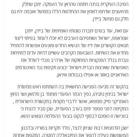
הסיבה העיקרית בגינה חתמה טהראן על העסקה. יתכן שחלק
מהיועצים שדחפו לאמץ את ההחלטות הללו בממשל אובמה יהיו גם
חלק גם ממשל ביידן.
עם זאת, עוד בטרם יתבררו כוונותיו האמיתיות של ביידן, ייתכן
שטראמפ, ישראל ושותפיהם הערבים לא יוכלו לעמוד בפיתוי ליצור
תנאים הקושרים את ידיו של הנשיא החדש ומונעים אפשרות להתחיל
מחדש את השיחות. השבועות הקרובים עשויים להיות עדים למתיחות
גוברת בגלל הסנקציות המחוזקות של ארה"ב מבלי לשלול את
האפשרות שארצות הברית וישראל יבצעו תקיפות נגד האינטרסים
האיראניים באזור או אפילו בגבולות איראן.
בהקשר זה מגיעה הפגישה החשאית בה השתתפו ראש ממשלת
ישראל בנימין נתניהו, נסיך הכתר הסעודי מוחמד בן סלמאן ושר החוץ
האמריקני מייק פומפאו, ואשר לדברי מקורות בתקשורת הישראלית ,
התקיימה לפני מספר ימים בערב הסעודית, שכן סביר להניח כי
בפגישה זו הוסכם לבסוף לנקוט בצעד ההסלמה הנואש ההוא.
ישנן הזדמנויות רבות שניתן לנצל, כולל תקריות בסוריה ובלבנון
המשמשות כעילה להפוך את החיזבאללה למטרה, התקפות אחרות