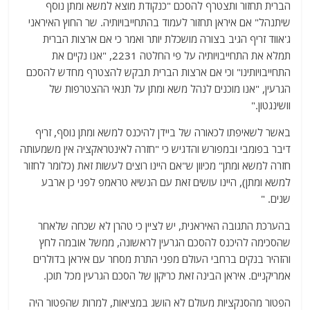
הברית תחזור ותצטרף להסכם "כנקודת מוצא למשא ומתן נוסף
שיתנהל" אם איראן תחזור לעמוד בהתחייבויותיה. שר החוץ האיראני
ג'אווד זריף הגיב בצורה מושכלת יותר ואמר כי אם ארצות הברית
תמלא את התחייבויותיה על פי החלטה 2231, "אנו נקיים את
התחייבויותינו" וכי אם ארצות הברית תבקש להצטרף מחדש להסכם
הגרעין, "אנו מוכנים לנהל משא ומתן על תנאי ההצטרפות של
וושינגטון."
באשר לשאיפתו לכאורה של ביידן להיכנס למשא ומתן נוסף, זריף
דיבר בפומבי ובמפורש והדגיש כי "חזרה לאינטראקציה אין משמעותה
חזרה למשא ומתן" מכיוון ש"אם היינו רוצים לעשות זאת (כלומר לחזור
למשא ומתן), היינו עושים זאת עם הנשיא טראמפ לפני כן ארבע
שנים. "
בהערכת התגובה האיראנית, יש לציין כי טהרן לא שכחה שלאחר
שהסכימה להיכנס להסכם הגרעין לראשונה, ממשל אובמה לחץ
והזהיר בנקים ברחבי העולם מפני התרת מסחר עם איראן בדולרים
אמריקניים. איראן הבינה זאת כריקון של הסכם הגרעין מכל תוכן.
הפטור מהסנקציות מעולם לא הושג במציאות, למרות שהפטור היה