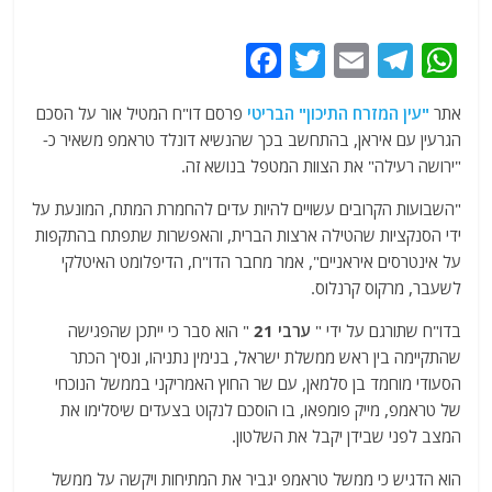
F
T
E
T
W
a
w
m
el
h
אתר
"עין המזרח התיכון" הבריטי
פרסם דו"ח המטיל אור על הסכם
c
itt
ai
e
at
הגרעין עם איראן, בהתחשב בכך שהנשיא דונלד טראמפ משאיר כ-
e
er
l
g
s
"ירושה רעילה" את הצוות המטפל בנושא זה.
b
ra
A
"השבועות הקרובים עשויים להיות עדים להחמרת המתח, המונעת על
o
m
p
ידי הסנקציות שהטילה ארצות הברית, והאפשרות שתפתח בהתקפות
o
p
על אינטרסים איראניים", אמר מחבר הדו"ח, הדיפלומט האיטלקי
לשעבר, מרקוס קרנלוס.
k
בדו"ח שתורגם על ידי "
ערבי 21
" הוא סבר כי ייתכן שהפגישה
שהתקיימה בין ראש ממשלת ישראל, בנימין נתניהו, ונסיך הכתר
הסעודי מוחמד בן סלמאן, עם שר החוץ האמריקני בממשל הנוכחי
של טראמפ, מייק פומפאו, בו הוסכם לנקוט בצעדים שיסלימו את
המצב לפני שבידן יקבל את השלטון.
הוא הדגיש כי ממשל טראמפ יגביר את המתיחות ויקשה על ממשל