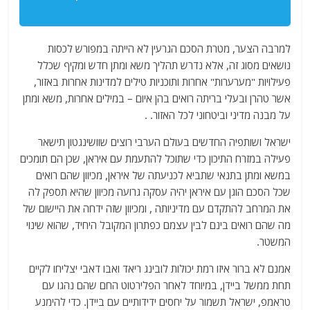
למרבה הצער, מטרת הסכם הגרעין לא הייתה במפורש לכסות
נושאים מסוג זה, אלא נדרש תהליך משא ומתן חדש ומקיף שכלל
פעילויות "מערערות" אחרות ותוכניות טילים למדינות אחרות באזור,
אשר טהרן ובעלי בריתה רואים בהן איום – במילים אחרות, משא ומתן
על מבנה מדיני וביטחוני לכל האזור. .
ישראל ושותפיה החדשים בעולם הערבי רוצים שוושינגטון תישאר
פעילה במזרח התיכון כדי שתוכל להתעמת עם איראן, שכן הם תומכים
במשא ומתן בתנאי שתביא לכניעתה של איראן, מכיוון שהם רואים
שכל הסכם הוגן עם איראן יהיה עסקה גרועה מכיוון שהיא תספק לה
את המרחב להתקדם עם מדיניותה , ומכיוון שזה ידחה את היישום של
מה שהם רואים בינם לבין עצמם כפתרון המקובל היחיד, שהוא שינוי
המשטר.
אמנם לא ברור איזו רמת יכולות לובינג ריאד ואבו דאבי יצליחו לקיים
תחת ממשל ביידן, במיוחד לאחר הפלירטוט החם שהם נהגו עם
טראמפ, ישראל תשמור על יחסים ידידותיים עם ביידן. כדי להימנע