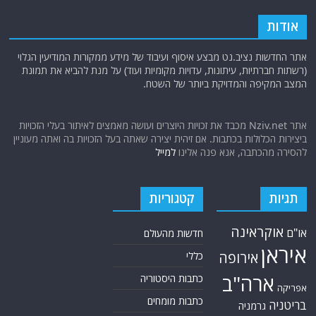
להסירה מהכתבה, אנא פנה אלינו
למייל
תגיות
קטגוריות
אוקראינה
או"ם
חדשות מהעולם
איראן
אירופה
כללי
ארה"ב
כתבות היסטוריה
אפריקה
כתבות מומחים
בריטניה
גרמניה
האמירויות
דאעש
הגולן
כתבות קצרות
המזרח התיכון
המפרץ
כתבות ראשיות
הרשות
הפרסי
הפלסטינית
חות'ים
סקירות תשתית
חיזבאללה
קריקטורות
טורקיה
חמאס
טכנולוגיה
טילים
ישראל
ירדן