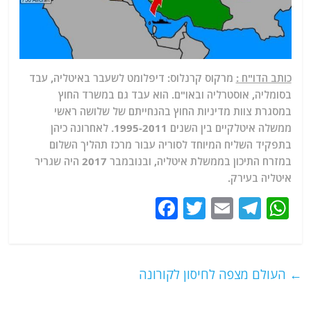
כותב הדו"ח :
מרקוס קרנלוס: דיפלומט לשעבר באיטליה, עבד
בסומליה, אוסטרליה ובאו"ם. הוא עבד גם במשרד החוץ
במסגרת צוות מדיניות החוץ בהנחייתם של שלושה ראשי
ממשלה איטלקיים בין השנים 1995-2011. לאחרונה כיהן
בתפקיד השליח המיוחד לסוריה עבור מרכז תהליך השלום
במזרח התיכון בממשלת איטליה, ובנובמבר 2017 היה שגריר
איטליה בעירק.
F
T
E
T
W
a
w
m
el
h
c
itt
ai
e
at
e
er
l
g
s
←
העולם מצפה לחיסון לקורונה
b
ra
A