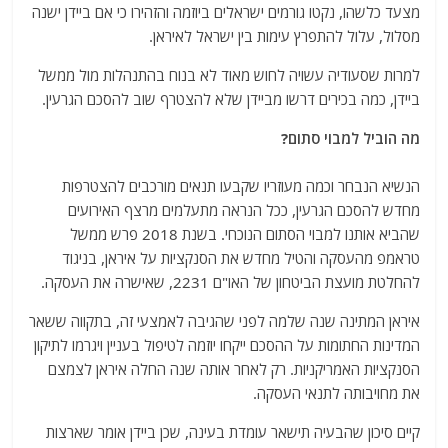
מצעד כלשהו, ​​נקטו גורמים ישראלים ביוזמה והזהירו כי אם ביידן ישנה
מסלול, עלול להתפרץ עימות בין ישראל לאיראן.
למרות שסעודיה עשויה לחוש מאוד לא בנוח בהתנהלות מול ממשל
ביידן, כמה בכירים דרשו מביידן שלא להצטרף שוב להסכם הגרעין.
מה הוביל למבוי סתום?
הנשיא הנבחר וכמה מעוזריו שקבעו תנאים מורכבים להצטרפות
מחדש להסכם הגרעין, ככל הנראה מתעלמים מרצף האירועים
שהביא אותנו למבוי הסתום הנוכחי. בשנת 2018 פרש ממשל
טראמפ מהעסקה והטיל מחדש את הסנקציות על איראן, בניגוד
להחלטת מועצת הביטחון של האו"ם 2231, שאישרה את העסקה.
איראן המתינה שנה שלמה לפני שהגיבה לאמצעי זה, בתקווה ששאר
המדינות החתומות על ההסכם ייקחו יוזמה לטיפול בעניין ויגרמו לתיקון
הסנקציות האמריקניות. רק לאחר אותה שנה החלה איראן לצמצם
את מחויבותה לתנאי העסקה.
קיים סיכון שהבעיה תישאר עומדת בעינה, שכן ביידן אומר שארצות