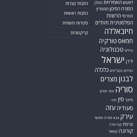
כלכלה
כורדים
כטב"מים
לבנון
מצרים
סוריה
סחר סמים
סין
סייבר
סיני
עזה
סעודיה
עירק
צבא סוריה חופשי
צרפת
קונייטרה
קורונה
קטאר
רוסיה
רפואה
שיעים
תוכנית הגרעין
תימן