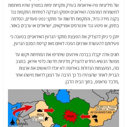
של מיליציות פרו-איראניות בעירק ותקריות ימיות במפרץ שיהיו מיוחסות
למשמרות המהפכה האיראנים ויספקו הצדקה לפתיחת התקפות נגד
בקנה מידה גדול, והתקפות חדשות על מתקני נפט סעודים, הסלמה
בתימן, או פיגוע נגד אינטרסים אמריקאים, ישראלים או ערבים באזור.
יתכן כי ניתן להצדיק את הפצצת מתקני הגרעין האיראניים בטענה כי
פעילותם להעשרת אורניום הפכה לאיום מאז קריסת הסכם הגרעין.
חוגים אלה יקבלו בברכה אירועים שיחריפו את המתיחות ויקשו על
ממשל הנשיא החדש להצדיק מדיניות חדשה כלפי איראן. במצב
כזה, המעצמות הגדולות באירופה לא יוכלו להאשים את ארצות
הברית לאחר שהצהירו כל כך הרבה על רצונן לראות מישהו אחר
,מלבד טראמפ, בתוך הבית הלבן.