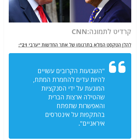
קרדיט לתמונה:CNN
להלן הטקסט המלא בתרגומו של אתר החדשות "ערבי 21":
"השבועות הקרובים עשויים
להיות עדים להחמרת המתח,
המונעת על ידי הסנקציות
שהטילה ארצות הברית
והאפשרות שתפתח
בהתקפות על אינטרסים
איראניים".