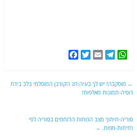
F
T
E
T
W
a
w
m
el
h
c
itt
ai
e
at
e
er
l
g
s
←
מוסקבה! יש לך בעיה:חג הקורבן המוסלמי בלב בירת
b
ra
A
רוסיה-תמונות מאלפות!
o
m
p
o
p
סוריה-חיתוך מצב הכוחות הלוחמים בסוריה לפי
k
חזיתות-מפות.
→