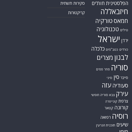
הפלסטינית
חות'ים
סקירות תשתית
חיזבאללה
קריקטורות
טורקיה
חמאס
טכנולוגיה
טילים
ישראל
ירדן
כלכלה
כורדים
כטב"מים
לבנון
מצרים
סוריה
סחר סמים
סין
סייבר
סיני
עזה
סעודיה
עירק
צבא סוריה חופשי
צרפת
קונייטרה
קורונה
קטאר
רוסיה
רפואה
שיעים
תוכנית הגרעין
תימן