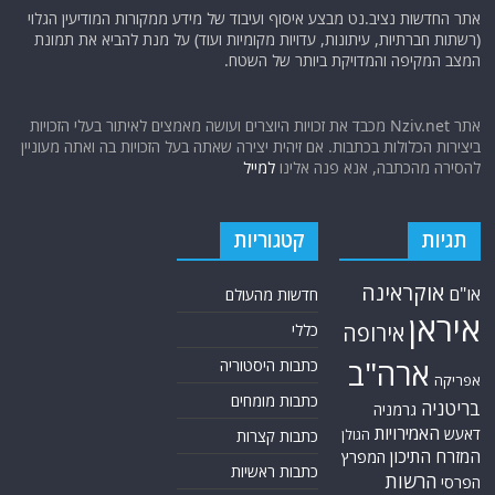
אתר החדשות נציב.נט מבצע איסוף ועיבוד של מידע ממקורות המודיעין הגלוי
(רשתות חברתיות, עיתונות, עדויות מקומיות ועוד) על מנת להביא את תמונת
המצב המקיפה והמדויקת ביותר של השטח.
אתר Nziv.net מכבד את זכויות היוצרים ועושה מאמצים לאיתור בעלי הזכויות
ביצירות הכלולות בכתבות. אם זיהית יצירה שאתה בעל הזכויות בה ואתה מעוניין
להסירה מהכתבה, אנא פנה אלינו
למייל
תגיות
קטגוריות
אוקראינה
או"ם
חדשות מהעולם
איראן
אירופה
כללי
ארה"ב
כתבות היסטוריה
אפריקה
כתבות מומחים
בריטניה
גרמניה
האמירויות
דאעש
הגולן
כתבות קצרות
המזרח התיכון
המפרץ
כתבות ראשיות
הרשות
הפרסי