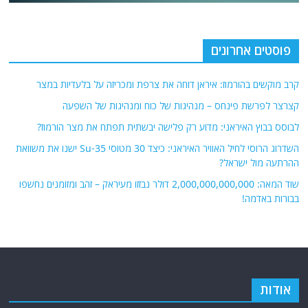
פוסטים אחרונים
קרב מוקשים בהורמוז: איראן דוחה את צרפת ומכריזה על בלעדיות במצר
קצרצר לפרשת פינחס – מנהיגות של כוח ומנהיגות של השפעה
לבוסס בבוץ האיראני: מדוע רק פלישה יבשתית תפתח את מצר הורמוז?
השדרוג הרוסי לחיל האוויר האיראני: כיצד 30 מטוסי Su-35 ישנו את משוואת
ההרתעה מול ישראל?
שוד המאה: 2,000,000,000,000 דולר נבזזו מעיראק – זהב ומזומנים נחשפו
בבורות באדמה!
אודות