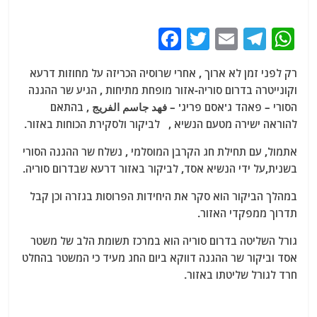
F
T
E
T
W
a
w
m
el
h
רק לפני זמן לא ארוך , אחרי שרוסיה הכריזה על מחוזות דרעא
c
itt
ai
e
at
וקונייטרה בדרום סוריה-אזור מופחת מתיחות , הגיע שר ההגנה
e
er
l
g
s
הסורי – פאהד ג'אסם פריג' – فهد جاسم الفريج , בהתאם
b
ra
A
להוראה ישירה מטעם הנשיא , לביקור ולסקירת הכוחות באזור.
o
m
p
אתמול, עם תחילת חג הקרבן המוסלמי , נשלח שר ההגנה הסורי
o
p
בשנית,על ידי הנשיא אסד, לביקור באזור דרעא שבדרום סוריה.
k
במהלך הביקור הוא סקר את היחידות הפרוסות בגזרה וכן קבל
תדרוך ממפקדי האזור.
גורל השליטה בדרום סוריה הוא במרכז תשומת הלב של משטר
אסד וביקור שר ההגנה דווקא ביום החג מעיד כי המשטר בהחלט
חרד לגורל שליטתו באזור.