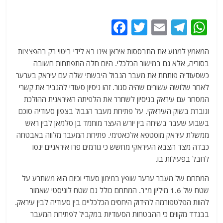
F
T
E
T
W
a
w
m
el
h
המאמץ למנוע את התבססות איראן אינו בא לידי ביטוי רק בהפצצות
c
itt
ai
e
at
בסוריה, אלא גם במישור הכלכלי. היום חלה התפתחות חשובה
e
er
l
g
s
כשסעודיה פותחת את מעבר הגבול היבשתי שלה עם עיראק בערער
b
ra
A
לאחר שלושה עשורים שהיה סגור. זהו ניסיון סעודי להגביר את קשרי
המסחר עם עיראק בניסיון לשחרר את הלפיתה האיראנית ההולכת
o
m
p
וגוברת בשוק העיראקי. על פתיחת מעבר הגבול בצפון סעודיה סוכם
o
p
בשבוע שעבר בשיחה בין יורש העצר מוחמד בן סלמאן לבין ראש
k
ממשלת עיראק מוסטפא אלכאט'מי. פתיחת המעבר מלווה באבטחה
כבדה מצד הצבא העיראקי מחשש כי גורמים פרו איראניים ינסו
לחבל בפעילות בו.
המתחם של מעבר ערער שופץ במימון סעודי וכיום הוא משתרע על
שטח של 1.6 מיליון מ"ר. המתחם כולל גם שטח לוגיסטי שאמור
להוות הפלטפורמה להידוק היחסים הכלכליים בין סעודיה לבין עיראק.
בבגדד מקווים כי ההבטחות הסעודיות במקביל לפתיחת המעבר