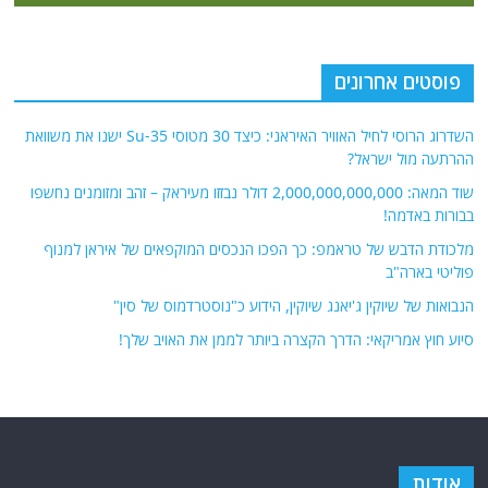
פוסטים אחרונים
השדרוג הרוסי לחיל האוויר האיראני: כיצד 30 מטוסי Su-35 ישנו את משוואת
ההרתעה מול ישראל?
שוד המאה: 2,000,000,000,000 דולר נבזזו מעיראק – זהב ומזומנים נחשפו
בבורות באדמה!
מלכודת הדבש של טראמפ: כך הפכו הנכסים המוקפאים של איראן למנוף
פוליטי בארה"ב
הנבואות של שיוקין ג'יאנג שיוקין, הידוע כ"נוסטרדמוס של סין"
סיוע חוץ אמריקאי: הדרך הקצרה ביותר לממן את האויב שלך!
אודות