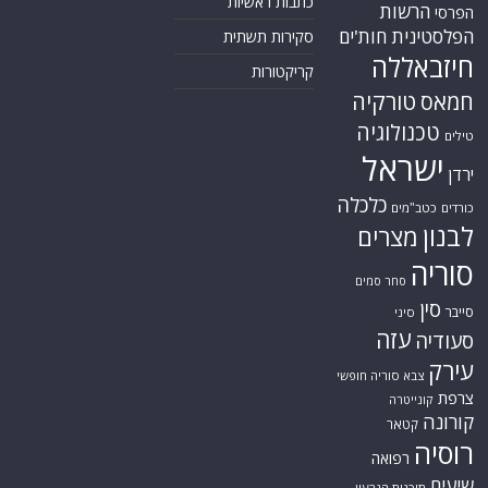
כתבות ראשיות
הרשות
הפרסי
הפלסטינית
חות'ים
סקירות תשתית
חיזבאללה
קריקטורות
טורקיה
חמאס
טכנולוגיה
טילים
ישראל
ירדן
כלכלה
כורדים
כטב"מים
לבנון
מצרים
סוריה
סחר סמים
סין
סייבר
סיני
עזה
סעודיה
עירק
צבא סוריה חופשי
צרפת
קונייטרה
קורונה
קטאר
רוסיה
רפואה
שיעים
תוכנית הגרעין