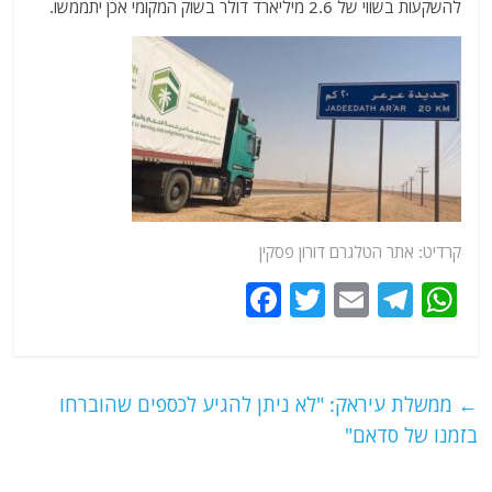
להשקעות בשווי של 2.6 מיליארד דולר בשוק המקומי אכן יתממשו.
קרדיט:
אתר
הטלגרם דורון פסקין
F
T
E
T
W
a
w
m
el
h
c
itt
ai
e
at
e
er
l
g
s
←
ממשלת עיראק: "לא ניתן להגיע לכספים שהוברחו
b
ra
A
בזמנו של סדאם"
o
m
p