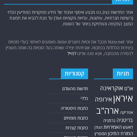
אתר החדשות נציב.נט מבצע איסוף ועיבוד של מידע ממקורות המודיעין הגלוי
(רשתות חברתיות, עיתונות, עדויות מקומיות ועוד) על מנת להביא את תמונת
המצב המקיפה והמדויקת ביותר של השטח.
אתר Nziv.net מכבד את זכויות היוצרים ועושה מאמצים לאיתור בעלי הזכויות
ביצירות הכלולות בכתבות. אם זיהית יצירה שאתה בעל הזכויות בה ואתה מעוניין
להסירה מהכתבה, אנא פנה אלינו
למייל
תגיות
קטגוריות
אוקראינה
או"ם
חדשות מהעולם
איראן
אירופה
כללי
ארה"ב
כתבות היסטוריה
אפריקה
כתבות מומחים
בריטניה
גרמניה
האמירויות
דאעש
הגולן
כתבות קצרות
המזרח התיכון
המפרץ