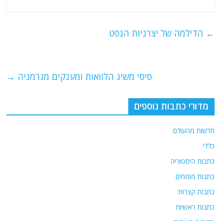
a
w
m
el
h
c
itt
ai
e
at
e
er
l
g
s
←
הדילמה של יצרניות הנפט
b
ra
A
o
m
p
o
p
סיסי משיג הלוואות ומענקים מגרמניה
→
k
מדורי כתבות נוספים
חדשות מהעולם
כללי
כתבות היסטוריה
כתבות מומחים
כתבות קצרות
כתבות ראשיות