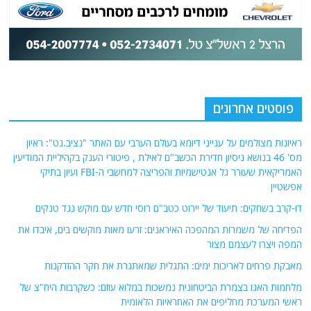
פוסטים אחרונים
ראיונות מצולמים על ענייני דיומא בעולם הערבי עם האתר "נציב.נט": ראיון
מס' 46 בנושא ניסיון חדירת הכשב"ם לאילת , פיטורי הענק בקהיליית המודיעין
האמריקאית שעורר גל אנטישמיות והפריצה למחשבי ה-FBI ועיון בתיקי
אפשטיין
דו-קרב בשחקים: תיעוד של יירוט כטב"ם רוסי חדש עם מוקש נגד טנקים
הפדיחה של משמרות המהפכה האיראנים: זרעו מאות מוקשים בים, איבדו את
המפה ויצרו לעצמם מצור
מאבקת פרחים לאריכות ימים: התגלית שמאתגרת את חקר ההזדקנות
מלחמות האגו בצמרת הביטחונית נמשכות במלוא עוזם: כשקרבות היח"צ של
ראשי המערכת מחליפים את האחראיות הלאומית