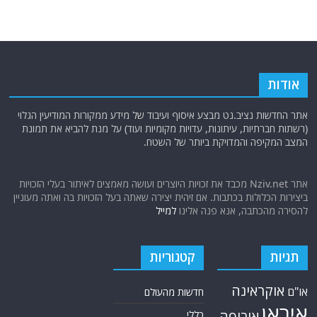
אודות
אתר החדשות נציב.נט מבצע איסוף ועיבוד של מידע ממקורות המודיעין הגלוי
(רשתות חברתיות, עיתונות, עדויות מקומיות ועוד) על מנת להביא את תמונת
המצב המקיפה והמדויקת ביותר של השטח.
אתר Nziv.net מכבד את זכויות היוצרים ועושה מאמצים לאיתור בעלי הזכויות
ביצירות הכלולות בכתבות. אם זיהית יצירה שאתה בעל הזכויות בה ואתה מעוניין
להסירה מהכתבה, אנא פנה אלינו
למייל
תגיות
קטגוריות
אוקראינה
או"ם
חדשות מהעולם
איראן
אירופה
כללי