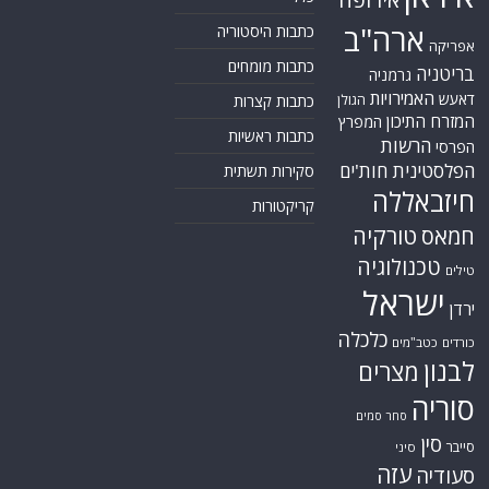
ארה"ב
כתבות היסטוריה
אפריקה
כתבות מומחים
בריטניה
גרמניה
האמירויות
דאעש
הגולן
כתבות קצרות
המזרח התיכון
המפרץ
כתבות ראשיות
הרשות
הפרסי
הפלסטינית
חות'ים
סקירות תשתית
חיזבאללה
קריקטורות
טורקיה
חמאס
טכנולוגיה
טילים
ישראל
ירדן
כלכלה
כורדים
כטב"מים
לבנון
מצרים
סוריה
סחר סמים
סין
סייבר
סיני
עזה
סעודיה