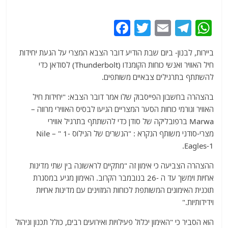
F
T
E
T
W
a
w
m
el
h
ביירות, לבנון- ביום שבת הודיע ​​דובר הצבא המצרי על הגעת יחידות
c
itt
ai
e
at
חיל האוויר ואנשי כוחות הקומנדו (Thunderbolt) לסודאן כדי
e
er
l
g
s
להשתתף בתרגילים צבאיים משותפים.
b
ra
A
בהצהרה בחשבון הפייסבוק שלו אמר דובר הצבא: "יחידות חיל
o
m
p
האוויר וגורמי כוחות הסער המצריים הגיעו לבסיס האווירי מרווה –
o
p
Marwa ברפובליקה של סודן כדי להשתתף בתרגיל אווירי
מצרי-סודני משותף הנקרא : "הנשרים של הנילוס -1 " – Nile
k
Eagles-1.
ההצהרה הצביעה כי אימון זה "מתקיים לראשונה בין שתי מדינות
אחיות וימשך עד ה -26 בנובמבר הקרוב. האימון מגיע במסגרת
תוכנית האימונים המשותפת לכוחות המזוינים עם מדינות אחיות
וידידותיות."
הוא הסביר כי "האימון יכלול פעילויות ואירועים רבים, כולל תכנון וניהול