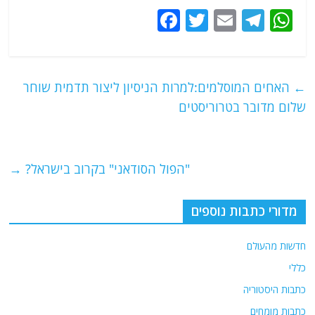
F
T
E
T
W
a
w
m
el
h
c
itt
ai
e
at
e
er
l
g
s
←
האחים המוסלמים:למרות הניסיון ליצור תדמית שוחר
b
ra
A
שלום מדובר בטרוריסטים
o
m
p
o
p
"הפול הסודאני" בקרוב בישראל?
→
k
מדורי כתבות נוספים
חדשות מהעולם
כללי
כתבות היסטוריה
כתבות מומחים