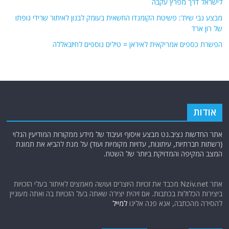
לישראל דרך מפרץ עקבה
מבצע נבי שית': פשיטת הקומנדו החשאית בעומק לבנון לאיתור שרידי גופתו
של רון ארד
הפשרת כספים אמריקאית לאיראן = טילים נוספים לחיזבאללה
אודות
אתר החדשות נציב.נט מבצע איסוף ועיבוד של מידע ממקורות המודיעין הגלוי
(רשתות חברתיות, עיתונות, עדויות מקומיות ועוד) על מנת להביא את תמונת
המצב המקיפה והמדויקת ביותר של השטח.
אתר Nziv.net מכבד את זכויות היוצרים ועושה מאמצים לאיתור בעלי הזכויות
ביצירות הכלולות בכתבות. אם זיהית יצירה שאתה בעל הזכויות בה ואתה מעוניין
להסירה מהכתבה, אנא פנה אלינו
למייל