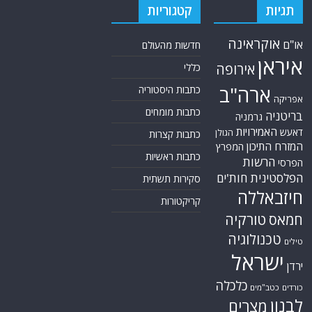
תגיות
קטגוריות
אוקראינה
או"ם
חדשות מהעולם
איראן
אירופה
כללי
ארה"ב
כתבות היסטוריה
אפריקה
כתבות מומחים
בריטניה
גרמניה
האמירויות
דאעש
הגולן
כתבות קצרות
המזרח התיכון
המפרץ
כתבות ראשיות
הרשות
הפרסי
הפלסטינית
חות'ים
סקירות תשתית
חיזבאללה
קריקטורות
טורקיה
חמאס
טכנולוגיה
טילים
ישראל
ירדן
כלכלה
כורדים
כטב"מים
לבנון
מצרים