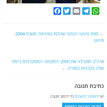
F
T
E
T
W
a
w
m
el
h
c
itt
ai
e
at
e
er
l
g
s
←
מפת פיגועי הטרור שהלמו באירופה משנת 2004-
b
ra
A
פירוט.
o
m
p
o
p
ארה"ב מפעילה את מסוקי התקיפה המתקדמים ביותר
k
שלה בקרבות בסוריה.
→
כתיבת תגובה
יש
להתחבר למערכת
כדי לכתוב תגובה.
מדורי כתבות נוספים