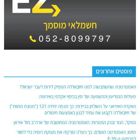
פוסטים אחרונים
האסטרטגיה שהשתבשה: למה חיזבאללה הפסיק לירות לעבר ישראל?
פעילות המודיעין וההשפעה של סין בכיסוי אקדמי באירופה
האקדח האיראני על השולחן בביירות: כך מנסה יחידה 121 ("מכונת המוות")
של חיזבאללה לקבוע את עתיד לבנון באמצעות חיסולים
המקל, הגזר ובנק המטרות: האסטרטגיה המחושבת של ארה"ב מול איראן
הזיגזג האסטרטגי הושלם: כך ניצלה טורקיה את מצוקת רוסיה כדי לחזור
לפרויקט ה-F-35