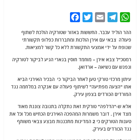
F
T
E
T
W
a
w
m
el
h
ההר הוליד עכבר. החששות באזור שטורקיה הולכת לשתוף
c
itt
ai
e
at
פעולה צבאי עם אירן הולכות ומתבררות כפלופ תקשורתי
e
er
l
g
s
שנופח על ידי אמצעי התקשורת ללא כל קשר למציאות.
b
ra
A
רמטכ"ל צבא אירן – מוחמד חוסין בגארי הגיע לביקור לטורקיה
o
m
p
ונפגש עם נשיאה – ארדואן.
o
p
עיתון מרכזי טורקי טען לאחר הביקור כי הבכיר האירני הביא
k
אתו "הצעה מפתיעה" לשיתוף פעולה עם אנקרה במלחמה נגד
המורדים הכורדים בצפון עירק.
אלא ש-"הדלפה" טורקית זאת נתקלה בתגובה צוננת מאוד
מצד אירן . דובר משמרות המהפכה האירנים הכחיש מכל וכל את
טענות הטורקים כי 2 המדינות מתכננות מבצע צבאי משותף
נגד הכורדים בעירק.