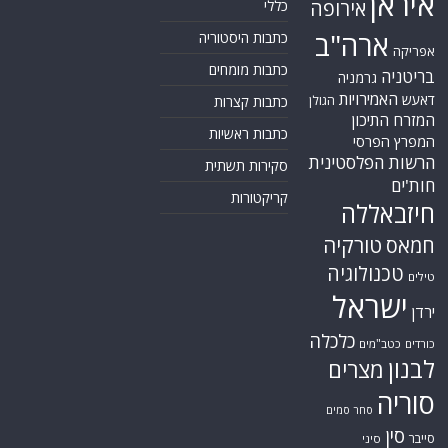
איראן
אירופה
כללי
ארה"ב
כתבות היסטוריה
אפריקה
כתבות מומחים
בריטניה
גרמניה
האמירויות
דאעש
הגולן
כתבות קצרות
המזרח התיכון
כתבות ראשיות
המפרץ הפרסי
הרשות הפלסטינית
סקירות תשתית
חות'ים
קריקטורות
חיזבאללה
טורקיה
חמאס
טכנולוגיה
טילים
ישראל
ירדן
כלכלה
כורדים
כטב"מים
לבנון
מצרים
סוריה
סחר סמים
סין
סייבר
סיני