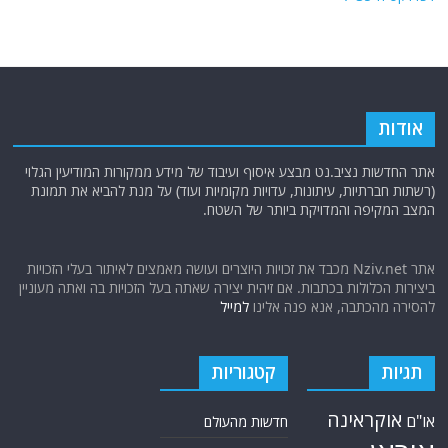
אודות
אתר החדשות נציב.נט מבצע איסוף ועיבוד של מידע ממקורות המודיעין הגלוי
(רשתות חברתיות, עיתונות, עדויות מקומיות ועוד) על מנת להביא את תמונת
המצב המקיפה והמדויקת ביותר של השטח.
אתר Nziv.net מכבד את זכויות היוצרים ועושה מאמצים לאיתור בעלי הזכויות
ביצירות הכלולות בכתבות. אם זיהית יצירה שאתה בעל הזכויות בה ואתה מעוניין
להסירה מהכתבה, אנא פנה אלינו
למייל
תגיות
קטגוריות
אוקראינה
או"ם
חדשות מהעולם