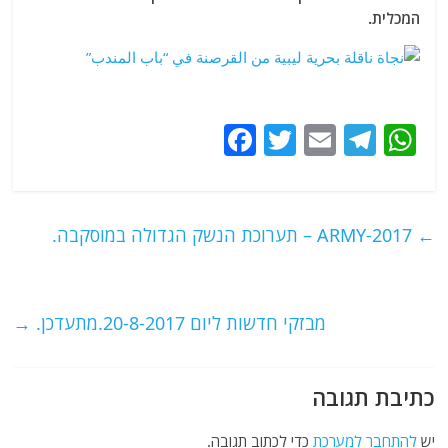
המכלית.
F
T
E
T
W
a
w
m
el
h
c
itt
ai
e
at
e
er
l
g
s
←
ARMY-2017 – תערוכת הנשק הגדולה במוסקבה.
b
ra
A
o
m
p
o
p
מבזקי חדשות ליום 20-8-2017.מתעדכן.
→
k
כתיבת תגובה
יש
להתחבר למערכת
כדי לכתוב תגובה.