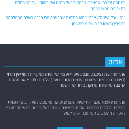
בתנופה אדירה! ספויילר: מלחמות "על החיים ועל המוות" של המובטלים
בתאגידים ממש בפתח!
"הניו יורק טיימס": ארה"ב היא המדינה שהרוויחה הכי הרבה בעולם מהמלחמה
במפרץ (תעשו פנים של מופתעים)
אודות
אתר החדשות נציב.נט מבצע איסוף ועיבוד של מידע ממקורות המודיעין הגלוי
(רשתות חברתיות, עיתונות, עדויות מקומיות ועוד) על מנת להביא את תמונת
המצב המקיפה והמדויקת ביותר של השטח.
אתר Nziv.net מכבד את זכויות היוצרים ועושה מאמצים לאיתור בעלי הזכויות
ביצירות הכלולות בכתבות. אם זיהית יצירה שאתה בעל הזכויות בה ואתה מעוניין
להסירה מהכתבה, אנא פנה אלינו
למייל