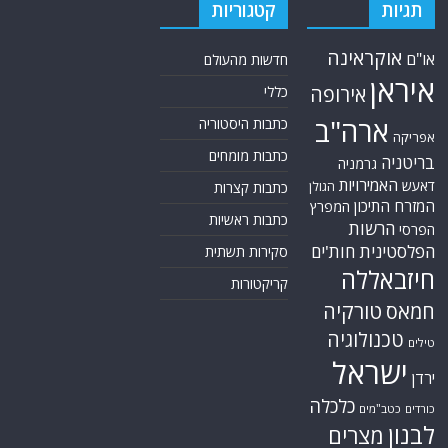
תגיות
קטגוריות
אוקראינה
או"ם
חדשות מהעולם
איראן
אירופה
כללי
ארה"ב
כתבות היסטוריה
אפריקה
כתבות מומחים
בריטניה
גרמניה
האמירויות
דאעש
הגולן
כתבות קצרות
המזרח התיכון
המפרץ
כתבות ראשיות
הרשות
הפרסי
הפלסטינית
חות'ים
סקירות תשתית
חיזבאללה
קריקטורות
טורקיה
חמאס
טכנולוגיה
טילים
ישראל
ירדן
כלכלה
כורדים
כטב"מים
לבנון
מצרים