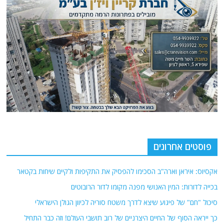
פוסטים אחרונים
אקסיוס: איראן וארה"ב הסכימו להפסיק את התקיפות ולקיים שיחות בקטאר
בכייה לדורות: המין האנושי מפנה מקומו לדור הרובוטים
סיכול "חם" של פיגוע שיצא לדרך משטח סוריה לכיוון הגולן הישראלי
כך ייראה הסוף של החיים היצרניים של רוב תושבי העולם! וזה כבר התחיל