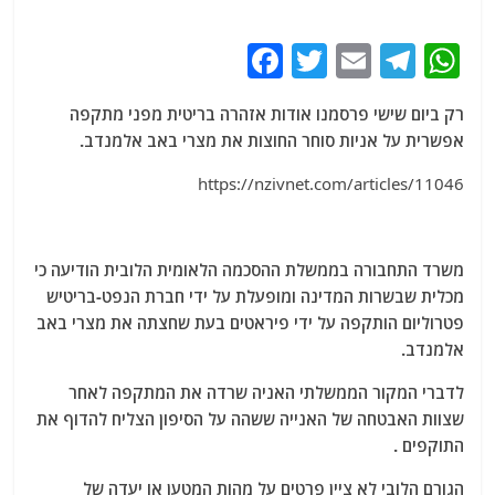
F
T
E
T
W
a
w
m
el
h
רק ביום שישי פרסמנו אודות אזהרה בריטית מפני מתקפה
c
itt
ai
e
at
אפשרית על אניות סוחר החוצות את מצרי באב אלמנדב.
e
er
l
g
s
https://nzivnet.com/articles/11046
b
ra
A
o
m
p
o
p
משרד התחבורה בממשלת ההסכמה הלאומית הלובית הודיעה כי
k
מכלית שבשרות המדינה ומופעלת על ידי חברת הנפט-בריטיש
פטרוליום הותקפה על ידי פיראטים בעת שחצתה את מצרי באב
אלמנדב.
לדברי המקור הממשלתי האניה שרדה את המתקפה לאחר
שצוות האבטחה של האנייה ששהה על הסיפון הצליח להדוף את
התוקפים .
הגורם הלובי לא ציין פרטים על מהות המטען או יעדה של