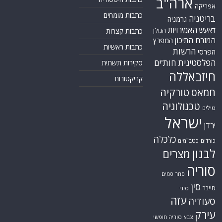
ארה"ב
אפריקה
כתבות מומחים
בריטניה
גרמניה
האמירויות
דאעש
הגולן
כתבות קצרות
המזרח התיכון
המפרץ
כתבות ראשיות
הרשות
הפרסי
הפלסטינית
חות'ים
סקירות תשתית
חיזבאללה
קריקטורות
טורקיה
חמאס
טכנולוגיה
טילים
ישראל
ירדן
כלכלה
כורדים
כטב"מים
לבנון
מצרים
סוריה
סחר סמים
סין
סייבר
סיני
עזה
סעודיה
עירק
צבא סוריה חופשי