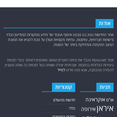
אודות
אתר החדשות נציב.נט מבצע איסוף ועיבוד של מידע ממקורות המודיעין הגלוי
(רשתות חברתיות, עיתונות, עדויות מקומיות ועוד) על מנת להביא את תמונת
המצב המקיפה והמדויקת ביותר של השטח.
אתר Nziv.net מכבד את זכויות היוצרים ועושה מאמצים לאיתור בעלי הזכויות
ביצירות הכלולות בכתבות. אם זיהית יצירה שאתה בעל הזכויות בה ואתה מעוניין
להסירה מהכתבה, אנא פנה אלינו
למייל
תגיות
קטגוריות
אוקראינה
או"ם
חדשות מהעולם
איראן
אירופה
כללי
כתבות היסטוריה