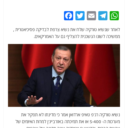
F
T
E
T
W
a
w
m
el
h
לאחר שנשיא טורקיה שלח את נשיא צרפת לבדיקה פסיכיאטרית ,
c
itt
ai
e
at
ממשיכה לשונו הנשכנית להצליף גם על האמריקאים.
e
er
l
g
s
b
ra
A
o
m
p
o
p
k
נשיא טורקיה רג'פ טאיפ ארדואן אמר כי מדינתו לא תפקיר את
מערכות ה- S-400 או את תמיכתה באזרבייג'ן למרות האיומים של