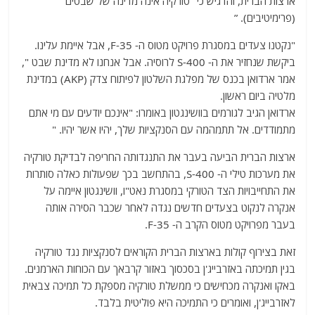
ארצות הברית, והדגיש כי "טורקיה אינה מדינה של שבטים
(פרימיטיבים). ”
"נקטנו צעדים במסגרת פרויקט מטוס ה- F-35, אבל איימת עלינו.
ביקשת שנחזיר את ה- S-400 לרוסיה. אבל אנחנו לא מדינת שבט ",
אמר ארדואן בכנס של מפלגת השלטון לפיתוח צדק (AKP) במדינת
מלטיה ביום ראשון.
ארדואן הגיב לגורמים בוושינגטון באומרו: "אינכם יודעים עם מי אתם
מתמודדים. אל תתמהמה עם הסנקציות שלך, יהיו אשר יהיו. "
ארצות הברית הביעה בעבר את התנגדותה החריפה לבדיקת טורקיה
את מערכות טילי ה- S-400, בהתחשב בכך שפעולות כאלה סותרות
את התחייבויות הצד הטורקי במסגרת נאט"ו, וושינגטון איימה על
אנקרה לנקוט בצעדים חדשים נגדה לאחר שכבר הסירה אותה
בעבר מפרויקט מטוס הקרב ה- F-35.
זאת בצירוף קולות בארצות הברית הקוראים לסנקציות נגד טורקיה
בגין תמיכתה באזרבייג'ן בסכסוך באזור קרבאך עם הכוחות הארמנים.
באקו ואנקרה מכחישים כי ממשלת טורקיה מספקת כל תמיכה צבאית
לאזרבייג'ן, ואומרים כי התמיכה היא פוליטית בלבד.