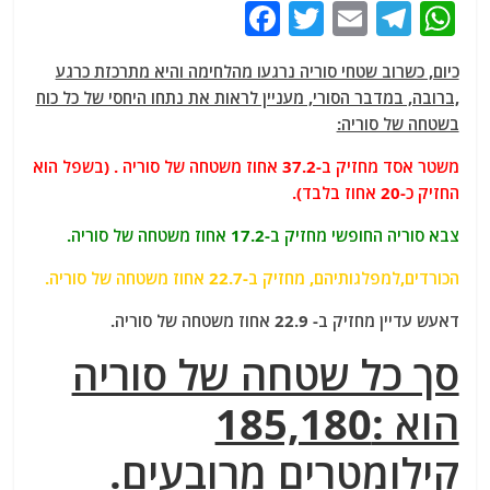
F
T
E
T
W
a
w
m
el
h
כיום, כשרוב שטחי סוריה נרגעו מהלחימה והיא מתרכזת כרגע
c
itt
ai
e
at
,ברובה, במדבר הסורי, מעניין לראות את נתחו היחסי של כל כוח
e
er
l
g
s
בשטחה של סוריה:
b
ra
A
משטר אסד מחזיק ב-37.2 אחוז משטחה של סוריה . (בשפל הוא
o
m
p
החזיק כ-20 אחוז בלבד).
o
p
צבא סוריה החופשי מחזיק ב-17.2 אחוז משטחה של סוריה.
k
הכורדים,למפלגותיהם, מחזיק ב-22.7 אחוז משטחה של סוריה.
דאעש עדיין מחזיק ב- 22.9 אחוז משטחה של סוריה.
סך כל שטחה של סוריה
הוא :185,180
קילומטרים מרובעים.