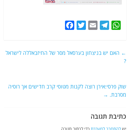
F
T
E
T
W
a
w
m
el
h
c
itt
ai
e
at
e
er
l
g
s
←
האם יש בניצחון בערסאל מסר של החיזבאללה לישראל
b
ra
A
?
o
m
p
o
p
שוק פרסי:אירן רוצה לקנות מטוסי קרב חדישים אך רוסיה
k
מסרבת.
→
כתיבת תגובה
יש
להתחבר למערכת
כדי לכתוב תגובה.