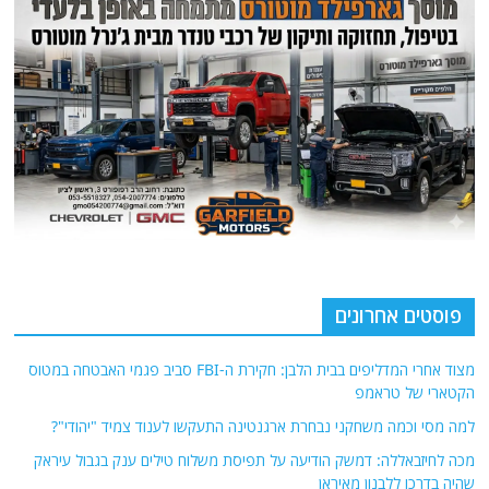
פוסטים אחרונים
מצוד אחרי המדליפים בבית הלבן: חקירת ה-FBI סביב פגמי האבטחה במטוס
הקטארי של טראמפ
למה מסי וכמה משחקני נבחרת ארגנטינה התעקשו לענוד צמיד "יהודי"?
מכה לחיזבאללה: דמשק הודיעה על תפיסת משלוח טילים ענק בגבול עיראק
שהיה בדרכו ללבנון מאיראן