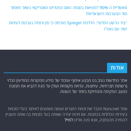
מאשליית ה-90% למציאות בשטח: האם הפטריוט האמריקאי נשאר מאחור
מול המערכות הישראליות?
"ציר הרשע החדש": הדלפת Spiegel מוכיחה כי סין ורוסיה נערכות לעימות
ישיר עם נאט"ו
אודות
אתר החדשות נציב.נט מבצע איסוף ועיבוד של מידע ממקורות המודיעין הגלוי
(רשתות חברתיות, עיתונות, עדויות מקומיות ועוד) על מנת להביא את תמונת
המצב המקיפה והמדויקת ביותר של השטח.
אתר Nziv.net מכבד את זכויות היוצרים ועושה מאמצים לאיתור בעלי הזכויות
ביצירות הכלולות בכתבות. אם זיהית יצירה שאתה בעל הזכויות בה ואתה מעוניין
להסירה מהכתבה, אנא פנה אלינו
למייל