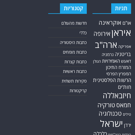
תגיות
קטגוריות
אוקראינה
או"ם
חדשות מהעולם
איראן
אירופה
כללי
ארה"ב
כתבות היסטוריה
אפריקה
כתבות מומחים
בריטניה
גרמניה
האמירויות
דאעש
הגולן
כתבות קצרות
המזרח התיכון
כתבות ראשיות
המפרץ הפרסי
הרשות הפלסטינית
סקירות תשתית
חות'ים
קריקטורות
חיזבאללה
טורקיה
חמאס
טכנולוגיה
טילים
ישראל
ירדן
כלכלה
כורדים
כטב"מים