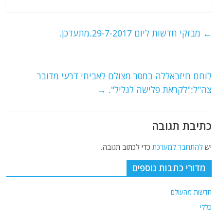
a
w
m
el
h
c
itt
ai
e
at
e
er
l
g
s
←
מבזקי חדשות ליום 29-7-2017.מתעדכן.
b
ra
A
o
m
p
o
p
לוחם חיזבאללה במסר מצולם לאביחי דרעי מדובר
צה"ל:"לקראת פלישה לגליל".
→
k
כתיבת תגובה
יש
להתחבר למערכת
כדי לכתוב תגובה.
מדורי כתבות נוספים
חדשות מהעולם
כללי