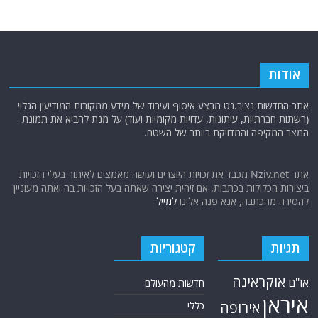
אודות
אתר החדשות נציב.נט מבצע איסוף ועיבוד של מידע ממקורות המודיעין הגלוי
(רשתות חברתיות, עיתונות, עדויות מקומיות ועוד) על מנת להביא את תמונת
המצב המקיפה והמדויקת ביותר של השטח.
אתר Nziv.net מכבד את זכויות היוצרים ועושה מאמצים לאיתור בעלי הזכויות
ביצירות הכלולות בכתבות. אם זיהית יצירה שאתה בעל הזכויות בה ואתה מעוניין
להסירה מהכתבה, אנא פנה אלינו
למייל
תגיות
קטגוריות
אוקראינה
או"ם
חדשות מהעולם
איראן
אירופה
כללי