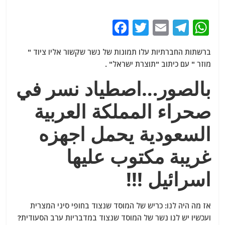
F
T
E
T
W
a
w
m
el
h
ברשתות החברתיות עלו תמונות של נשר שקשור אליו ציוד "
c
itt
ai
e
at
מוזר " עם כיתוב "תוצרת ישראל" .
e
er
l
g
s
بالصور…اصطياد نسر في
b
ra
A
o
m
p
صحراء المملكة العربية
o
p
السعودية يحمل اجهزه
k
غريبة مكتوب عليها
اسرائيل !!!
אז מה היה לנו: כריש של המוסד שנצוד בחופי סיני המצרית
ועכשיו יש לנו נשר של המוסד שנצוד במדבריות ערב הסעודית?