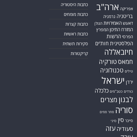
ארה"ב
כתבות היסטוריה
אפריקה
כתבות מומחים
בריטניה
גרמניה
האמירויות
דאעש
הגולן
כתבות קצרות
המזרח התיכון
המפרץ
כתבות ראשיות
הרשות
הפרסי
הפלסטינית
חות'ים
סקירות תשתית
חיזבאללה
קריקטורות
טורקיה
חמאס
טכנולוגיה
טילים
ישראל
ירדן
כלכלה
כורדים
כטב"מים
לבנון
מצרים
סוריה
סחר סמים
סין
סייבר
סיני
עזה
סעודיה