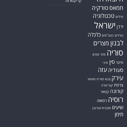
קריקטורות
טורקיה
חמאס
טכנולוגיה
טילים
ישראל
ירדן
כלכלה
כורדים
כטב"מים
לבנון
מצרים
סוריה
סחר סמים
סין
סייבר
סיני
עזה
סעודיה
עירק
צבא סוריה חופשי
צרפת
קונייטרה
קורונה
קטאר
רוסיה
רפואה
שיעים
תוכנית הגרעין
תימן