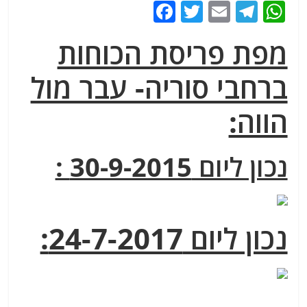
F
T
E
T
W
a
w
m
el
h
מפת פריסת הכוחות
c
itt
ai
e
at
e
er
l
g
s
ברחבי סוריה- עבר מול
b
ra
A
הווה:
o
m
p
o
p
נכון ליום 30-9-2015 :
k
נכון ליום 24-7-2017: