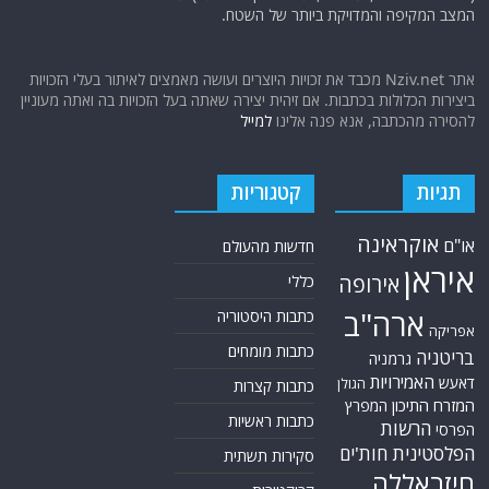
המצב המקיפה והמדויקת ביותר של השטח.
אתר Nziv.net מכבד את זכויות היוצרים ועושה מאמצים לאיתור בעלי הזכויות
ביצירות הכלולות בכתבות. אם זיהית יצירה שאתה בעל הזכויות בה ואתה מעוניין
להסירה מהכתבה, אנא פנה אלינו
למייל
תגיות
קטגוריות
אוקראינה
או"ם
חדשות מהעולם
איראן
אירופה
כללי
ארה"ב
כתבות היסטוריה
אפריקה
כתבות מומחים
בריטניה
גרמניה
האמירויות
דאעש
הגולן
כתבות קצרות
המזרח התיכון
המפרץ
כתבות ראשיות
הרשות
הפרסי
הפלסטינית
חות'ים
סקירות תשתית
חיזבאללה