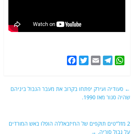
F
T
E
T
W
a
w
m
el
h
c
itt
ai
e
at
e
er
l
g
s
←
סעודיה ועירק יפתחו בקרוב את מעבר הגבול ביניהם
b
ra
A
שהיה סגור מאז 1990.
o
m
p
o
p
2 מזל"טים תוקפים של החיזבאללה הופלו באש המורדים
k
על גבול סוריה.
→