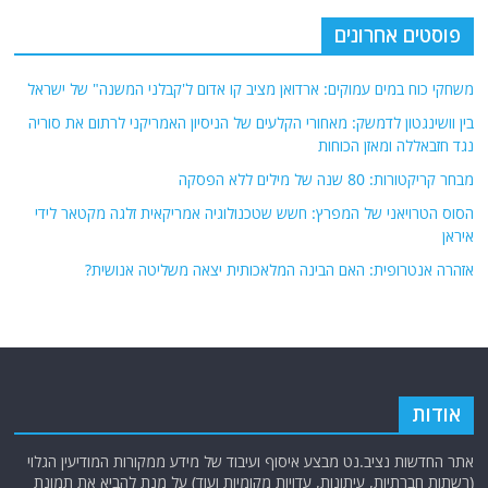
פוסטים אחרונים
משחקי כוח במים עמוקים: ארדואן מציב קו אדום ל'קבלני המשנה" של ישראל
בין וושינגטון לדמשק: מאחורי הקלעים של הניסיון האמריקני לרתום את סוריה
נגד חזבאללה ומאזן הכוחות
מבחר קריקטורות: 80 שנה של מילים ללא הפסקה
הסוס הטרויאני של המפרץ: חשש שטכנולוגיה אמריקאית זלגה מקטאר לידי
איראן
אזהרה אנטרופית: האם הבינה המלאכותית יצאה משליטה אנושית?
אודות
אתר החדשות נציב.נט מבצע איסוף ועיבוד של מידע ממקורות המודיעין הגלוי
(רשתות חברתיות, עיתונות, עדויות מקומיות ועוד) על מנת להביא את תמונת