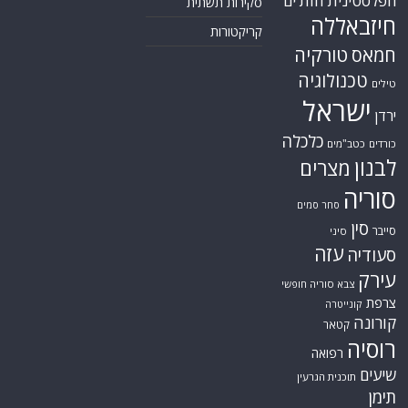
הפלסטינית
חות'ים
סקירות תשתית
חיזבאללה
קריקטורות
טורקיה
חמאס
טכנולוגיה
טילים
ישראל
ירדן
כלכלה
כורדים
כטב"מים
לבנון
מצרים
סוריה
סחר סמים
סין
סייבר
סיני
עזה
סעודיה
עירק
צבא סוריה חופשי
צרפת
קונייטרה
קורונה
קטאר
רוסיה
רפואה
שיעים
תוכנית הגרעין
תימן