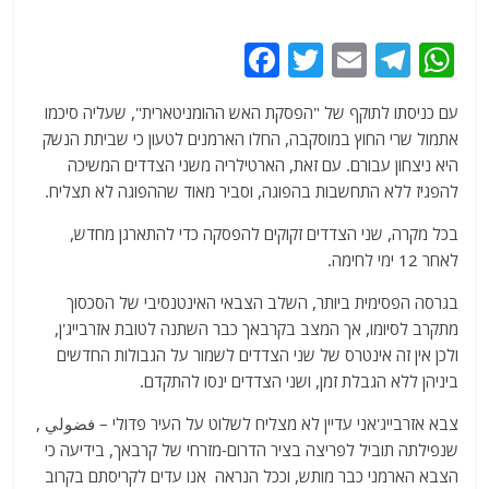
F
T
E
T
W
a
w
m
el
h
עם כניסתו לתוקף של "הפסקת האש ההומניטארית", שעליה סיכמו
c
itt
ai
e
at
אתמול שרי החוץ במוסקבה, החלו הארמנים לטעון כי שביתת הנשק
e
er
l
g
s
היא ניצחון עבורם. עם זאת, הארטילריה משני הצדדים המשיכה
b
ra
A
להפגיז ללא התחשבות בהפוגה, וסביר מאוד שההפוגה לא תצליח.
o
m
p
בכל מקרה, שני הצדדים זקוקים להפסקה כדי להתארגן מחדש,
o
p
לאחר 12 ימי לחימה.
k
בגרסה הפסימית ביותר, השלב הצבאי האינטנסיבי של הסכסוך
מתקרב לסיומו, אך המצב בקרבאך כבר השתנה לטובת אזרבייג'ן,
ולכן אין זה אינטרס של שני הצדדים לשמור על הגבולות החדשים
ביניהן ללא הגבלת זמן, ושני הצדדים ינסו להתקדם.
צבא אזרבייג'אני עדיין לא מצליח לשלוט על העיר פדולי – فضولي ,
שנפילתה תוביל לפריצה בציר הדרום-מזרחי של קרבאך, בידיעה כי
הצבא הארמני כבר מותש, וככל הנראה אנו עדים לקריסתם בקרוב