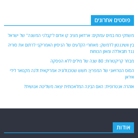
פוסטים אחרונים
משחקי כוח במים עמוקים: ארדואן מציב קו אדום ל'קבלני המשנה" של ישראל
בין וושינגטון לדמשק: מאחורי הקלעים של הניסיון האמריקני לרתום את סוריה
נגד חזבאללה ומאזן הכוחות
מבחר קריקטורות: 80 שנה של מילים ללא הפסקה
הסוס הטרויאני של המפרץ: חשש שטכנולוגיה אמריקאית זלגה מקטאר לידי
איראן
אזהרה אנטרופית: האם הבינה המלאכותית יצאה משליטה אנושית?
אודות