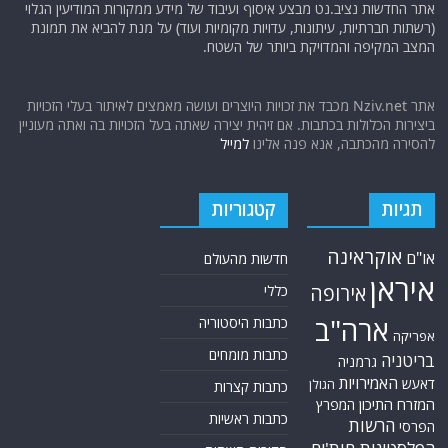
אתר החדשות נציב.נט מבצע איסוף ועיבוד של מידע ממקורות המודיעין הגלוי
(רשתות חברתיות, עיתונות, עדויות מקומיות ועוד) על מנת להביא את תמונת
המצב המקיפה והמדויקת ביותר של השטח.
אתר Nziv.net מכבד את זכויות היוצרים ועושה מאמצים לאיתור בעלי הזכויות
ביצירות הכלולות בכתבות. אם זיהית יצירה שאתה בעל הזכויות בה ואתה מעוניין
להסירה מהכתבה, אנא פנה אלינו
למייל
תגיות
קטגוריות
אוקראינה
או"ם
חדשות מהעולם
איראן
אירופה
כללי
ארה"ב
כתבות היסטוריה
אפריקה
כתבות מומחים
בריטניה
גרמניה
האמירויות
דאעש
הגולן
כתבות קצרות
המזרח התיכון
המפרץ
כתבות ראשיות
הרשות
הפרסי