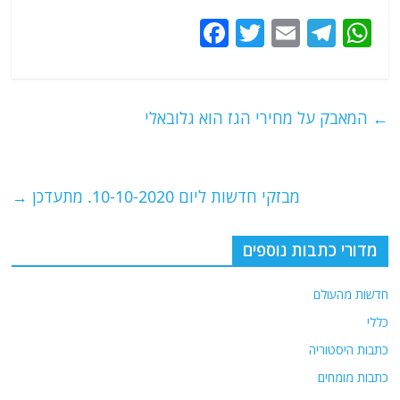
F
T
E
T
W
a
w
m
el
h
c
itt
ai
e
at
e
er
l
g
s
←
המאבק על מחירי הגז הוא גלובאלי
b
ra
A
o
m
p
o
p
מבזקי חדשות ליום 10-10-2020. מתעדכן
→
k
מדורי כתבות נוספים
חדשות מהעולם
כללי
כתבות היסטוריה
כתבות מומחים