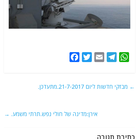
F
T
E
T
W
a
w
m
el
h
c
itt
ai
e
at
e
er
l
g
s
←
מבזקי חדשות ליום 21-7-2017.מתעדכן.
b
ra
A
o
m
p
o
p
אירן:מדינה של חולי נפש.תרתי משמע.
→
k
כתיבת תגובה