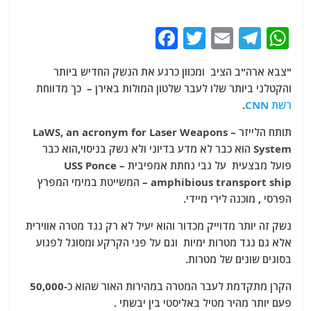
F
T
E
T
W
a
w
m
el
h
"צבא ארה"ב הציב ומכוון כרגע את הנשק החדיש ביותר
c
itt
ai
e
at
והקטלני ביותר שלו לעבר שלטון המולות באירן – כך מדווחת
e
er
l
g
s
רשת CNN
.
b
ra
A
תותח הלייזר – LaWS, an acronym for Laser Weapons
o
m
p
System הוא כבר לא מדע בדיוני ולא נשק בניסוי,הוא כבר
o
p
פועל מבצעית על גבי נחתת אמפיבית – USS Ponce
amphibious transport ship – המשייטת במימי המפרץ
k
הפרסי , מוכנה לירי מיידי.
נשק זה יותר מדוייק מכדור והוא יעיל לא רק נגד מטרה אווירית
אלא גם נגד מטרות ימיות וגם על פני הקרקע ומסוגל לפגוע
בסוגים שונים של מטרות.
הקרן מתקדמת לעבר המטרה במהירות האור שהוא כ-50,000
פעם יותר מהיר מטיל באליסטי בין יבשתי .