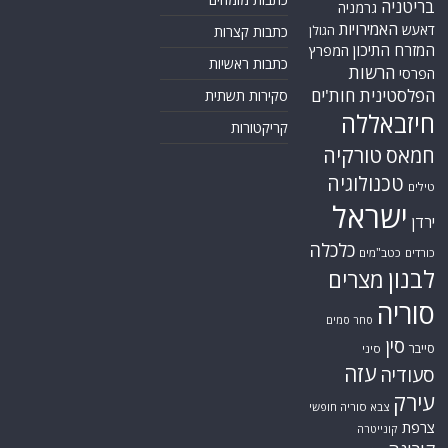
בריטניה
גרמניה
האמירויות
דאעש
הגולן
כתבות קצרות
המזרח התיכון
המפרץ
כתבות ראשיות
הרשות
הפרסי
הפלסטינית
חות'ים
סקירות תשתית
חיזבאללה
קריקטורות
טורקיה
חמאס
טכנולוגיה
טילים
ישראל
ירדן
כלכלה
כורדים
כטב"מים
לבנון
מצרים
סוריה
סחר סמים
סין
סייבר
סיני
עזה
סעודיה
עירק
צבא סוריה חופשי
צרפת
קונייטרה