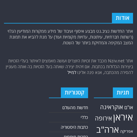
אודות
אתר החדשות נציב.נט מבצע איסוף ועיבוד של מידע ממקורות המודיעין הגלוי
(רשתות חברתיות, עיתונות, עדויות מקומיות ועוד) על מנת להביא את תמונת
המצב המקיפה והמדויקת ביותר של השטח.
אתר Nziv.net מכבד את זכויות היוצרים ועושה מאמצים לאיתור בעלי הזכויות
ביצירות הכלולות בכתבות. אם זיהית יצירה שאתה בעל הזכויות בה ואתה מעוניין
להסירה מהכתבה, אנא פנה אלינו
למייל
תגיות
קטגוריות
אוקראינה
או"ם
חדשות מהעולם
איראן
אירופה
כללי
ארה"ב
כתבות היסטוריה
אפריקה
כתבות מומחים