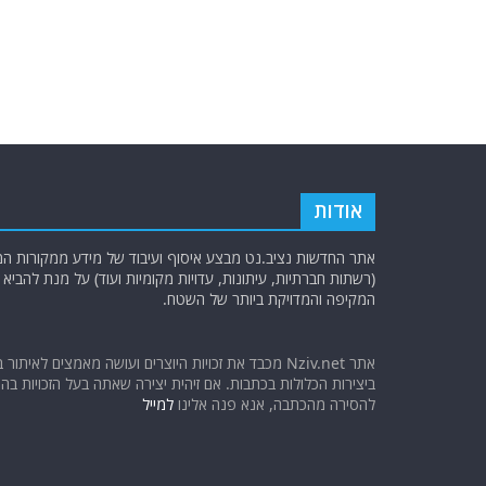
b
ra
A
o
m
p
o
p
k
אודות
אתר החדשות נציב.נט מבצע איסוף ועיבוד של מידע ממקורות המוד
(רשתות חברתיות, עיתונות, עדויות מקומיות ועוד) על מנת להבי
המקיפה והמדויקת ביותר של השטח.
אתר Nziv.net מכבד את זכויות היוצרים ועושה מאמצים לאיתור 
ביצירות הכלולות בכתבות. אם זיהית יצירה שאתה בעל הזכויות בה ו
להסירה מהכתבה, אנא פנה אלינו
למייל