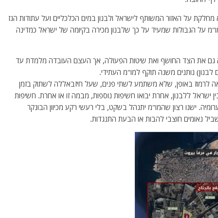
מחלקת על האזור המשותף לישראל ולבנון במים הכלכליים ועל עתודות הגז
 מו"מ על הגבולות שמעיד על כך שלבנון מכירה בקיומה של ישראל כמדינה
ה גם את הצד החושף ואת שיטות הפעולה, אך העצם העובדה מלמדת עד
בנון) נותנים משנה תוקף למו"מ העתידי.
ה לרמוז באופן, שלא משתמע לשתי פנים, שעל חיזבאללה לשתוק בזמן
 ישראל ללבנון, אחרת יבואו חשיפות נוספות, מבמה זו או אחרת. חשיפות
יה. ישנו רצון שהמו"מ יתנהל בשקט, בלי רעשי רקע מכיוון הבונקר
ביל נאומים חוצבי להבות או הבעת התנגדות.