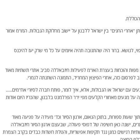
כוללת.
ומתן "אחרי החגים" בין ישראל ללבנון על יישוב מחלוקת הגבולות. המו"מ אמור
 כצפוי, לנושא. ברור היה שהתגובה תהיה איומים על כל מי שרק יעז להיכנס
תניהו מפרסם מפות והוכחות בעצרת האו"מ לפעילות חיזבאללה סביב אתרי תשתיות מאוד
ם עם ישראל או הגבולות, אלא, איך לומר, פותח חברה לסיורי אח"מים…..
 על מגעים מאחורי הקלעים מפי יו"ר הפרלמנט בלבנון, שהכריז היום אודות
וך שעות ספורות, בתוכן הנאום, ארגון הסיור וכד' מעידה על פגיעה מאוד
רים, ישנה כאן חשיפה של דפוסי פעולה, שבעצם ארגון הסיור חיזבאללה
שתיות רגישים כמגן נגד תקיפות אפשריות, והטלת חשדות כבדים בקרב הצמרת
דלף החוצה.