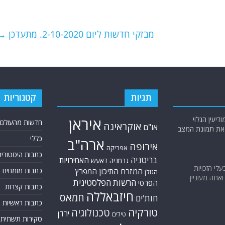
מבזקי חדשות ליום 2-10-2020. מתעדכן
→
תגיות
קטגוריות
יעין הגלוי
איראן
חדשות מהעולם
אוקראינה
או"ם
א את תמונת המצב
כללי
ארה"ב
אירופה
אפריקה
כתבות היסטוריה
בריטניה
האמירויות
גרמניה
דאעש
בעלי הזכויות
המזרח התיכון
כתבות מומחים
המפרץ
הגולן
אתה מעוניין
הרשות הפלסטינית
הפרסי
כתבות קצרות
חיזבאללה
חמאס
חות'ים
כתבות ראשיות
טורקיה
טכנולוגיה
ירדן
טילים
סקירות תשתית