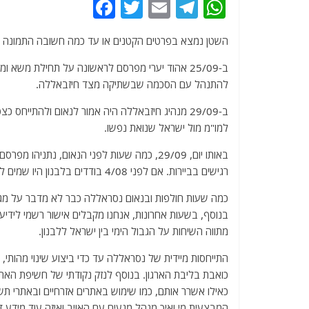
F
T
E
T
W
a
w
m
el
h
השטן נמצא בפרטים הקטנים או עד כמה חשובה התמונה ה
c
itt
ai
e
at
e
er
l
g
s
ב-25/09 אהוד יערי מפרסם לראשונה על תחילת משא 
להתנהל עם הסכמה שבשתיקה מצד חיזבאללה.
b
ra
A
o
m
p
ב-29/09 מנהיג חיזבאללה היה אמור לנאום ולהתייחס
למו"מ מול ישראל שנואת נפשו.
o
p
k
באותו יום, 29/09, כמה שעות לפני הנאום, נ
רגישים בביירות. אם לפני 4/08 בודדים בלבנון היו שמים לב לפרסום כזה, אחרי הפיצוץ המחריד, התמונה השתנתה לגמרי.
כמה שעות חולפות ובנאום נסראללה כבר לא מדבר על מגעי
בנוסף, בשעות אחרונות, אנחנו מקבלים אישור רשמי לידיעה
מתווה השיחות על הגבול הימי בין ישראל ללבנון.
התייחסות מיידית של נסראללה עד כדי ביצוע שינוי מהותי, ת
כואבת בליבת הארגון. בנוסף לנזק נקודתי של חשיפת האת
כאילו אשרר אותם, כמו שימוש באתרים אזרחיים ובאתרי ת
המבצעית מי ואיך מנהל מגעים עם האויב ואיזה עוד מידע 