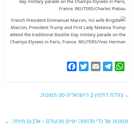
F
T
E
T
W
a
w
m
el
h
c
itt
ai
e
at
e
er
l
g
s
←
צוללת דולפין-2 הישראלית-סט תמונות.
b
ra
A
o
m
p
o
p
תמונות של כלי מלחמה ימיים מהעולם – אלבום מיוחד.
→
k