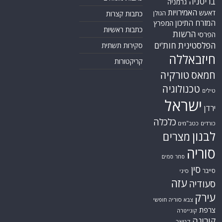
בריטניה
גרמניה
האמירויות
דאעש
הגולן
כתבות קצרות
המזרח התיכון
המפרץ
כתבות ראשיות
הרשות
הפרסי
הפלסטינית
חות'ים
סקירות תשתית
חיזבאללה
קריקטורות
טורקיה
חמאס
טכנולוגיה
טילים
ישראל
ירדן
כלכלה
כורדים
כטב"מים
לבנון
מצרים
סוריה
סחר סמים
סין
סייבר
סיני
עזה
סעודיה
עירק
צבא סוריה חופשי
צרפת
קונייטרה
קורונה
קטאר