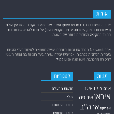
אודות
אתר החדשות נציב.נט מבצע איסוף ועיבוד של מידע ממקורות המודיעין הגלוי
(רשתות חברתיות, עיתונות, עדויות מקומיות ועוד) על מנת להביא את תמונת
המצב המקיפה והמדויקת ביותר של השטח.
אתר Nziv.net מכבד את זכויות היוצרים ועושה מאמצים לאיתור בעלי הזכויות
ביצירות הכלולות בכתבות. אם זיהית יצירה שאתה בעל הזכויות בה ואתה מעוניין
להסירה מהכתבה, אנא פנה אלינו
למייל
תגיות
קטגוריות
אוקראינה
או"ם
חדשות מהעולם
איראן
אירופה
כללי
ארה"ב
כתבות היסטוריה
אפריקה
כתבות מומחים