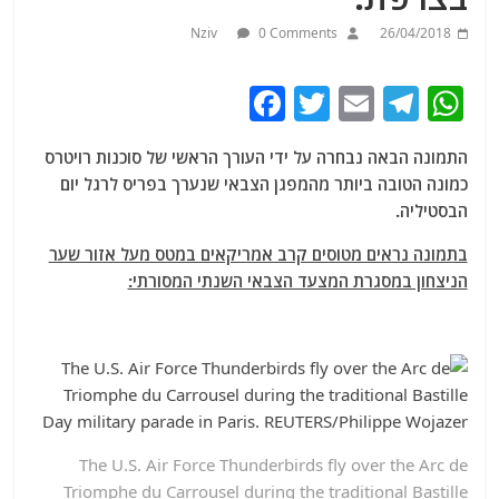
Nziv
0 Comments
26/04/2018
F
T
E
T
W
a
w
m
el
h
התמונה הבאה נבחרה על ידי העורך הראשי של סוכנות רויטרס
c
itt
ai
e
at
כמונה הטובה ביותר מהמפגן הצבאי שנערך בפריס לרגל יום
e
er
l
g
s
הבסטיליה.
b
ra
A
בתמונה נראים מטוסים קרב אמריקאים במטס מעל אזור שער
o
m
p
הניצחון במסגרת המצעד הצבאי השנתי המסורתי:
o
p
k
The U.S. Air Force Thunderbirds fly over the Arc de
Triomphe du Carrousel during the traditional Bastille