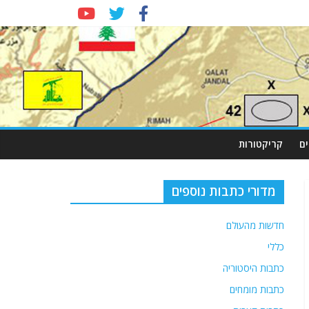
ם
קריקטורות
מדורי כתבות נוספים
חדשות מהעולם
כללי
כתבות היסטוריה
כתבות מומחים