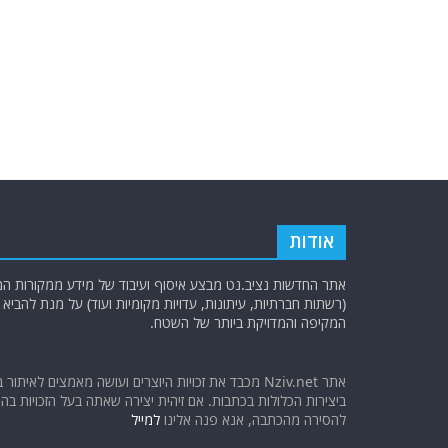
o
p
k
אודות
אתר החדשות נציב.נט מבצע איסוף ועיבוד של מידע ממקורות המוד
(רשתות חברתיות, עיתונות, עדויות מקומיות ועוד) על מנת להבי
המקיפה והמדויקת ביותר של השטח.
אתר Nziv.net מכבד את זכויות היוצרים ועושה מאמצים לאיתור 
ביצירות הכלולות בכתבות. אם זיהית יצירה שאתה בעל הזכויות בה ו
להסירה מהכתבה, אנא פנה אלינו
למייל