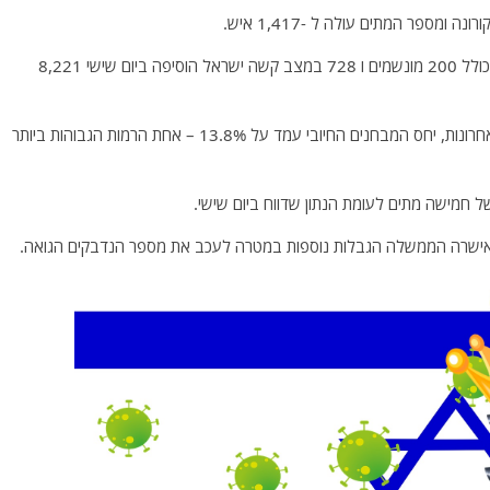
עם 67,628 מקרים פעילים, 1,439 נמצאים בבתי חולים, כולל 200 מונשמים ו 728 במצב קשה ישראל הוסיפה ביום שישי 8,221
עם כמעט 60,000 בדיקות שנערכו במהלך 24 השעות האחרונות, יחס המבחנים החיובי עמד על 13.8% – אחת הרמות הגבוהות ביותר
ע אישרה הממשלה הגבלות נוספות במטרה לעכב את מספר הנדבקים הגואה.