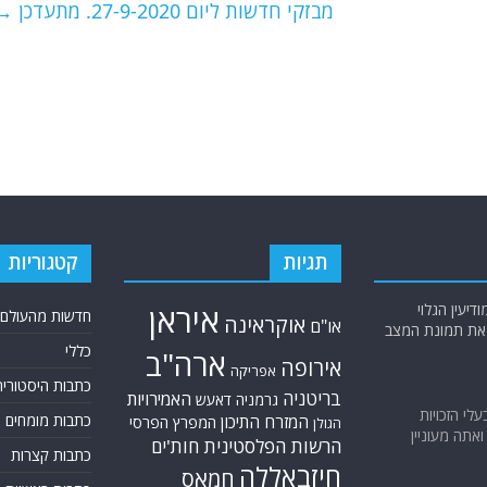
מבזקי חדשות ליום 27-9-2020. מתעדכן
→
תגיות
קטגוריות
יעין הגלוי
איראן
חדשות מהעולם
אוקראינה
או"ם
א את תמונת המצב
כללי
ארה"ב
אירופה
אפריקה
כתבות היסטוריה
בריטניה
האמירויות
גרמניה
דאעש
בעלי הזכויות
כתבות מומחים
המזרח התיכון
המפרץ הפרסי
הגולן
אתה מעוניין
הרשות הפלסטינית
חות'ים
כתבות קצרות
חיזבאללה
חמאס