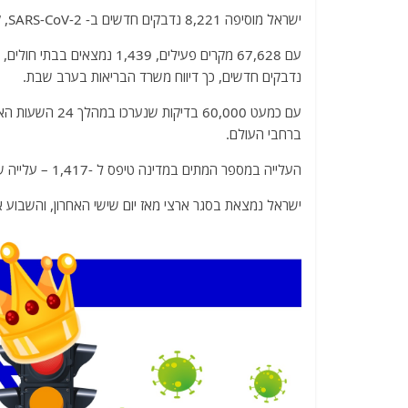
a
w
m
el
h
ישראל מוסיפה 8,221 נדבקים חדשים ב- SARS-CoV-2, קורונה ומספר המתים עולה ל -1,417 איש.
c
itt
ai
e
at
e
er
l
g
s
נדבקים חדשים, כך דיווח משרד הבריאות בערב שבת.
b
ra
A
o
m
p
ברחבי העולם.
o
p
k
העלייה במספר המתים במדינה טיפס ל -1,417 – עלייה של חמישה מתים לעומת הנתון שדווח ביום שישי.
ישראל נמצאת בסגר ארצי מאז יום שישי האחרון, והשבו