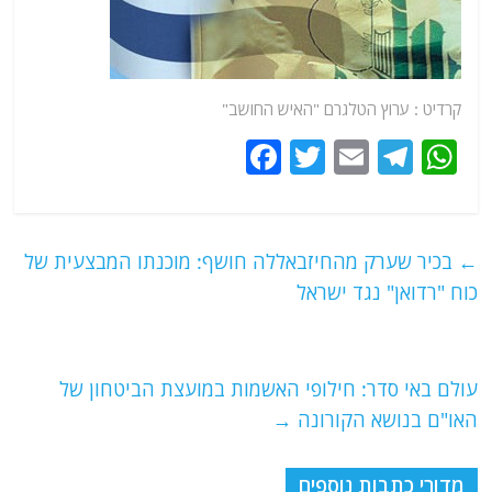
קרדיט : ערוץ הטלגרם "האיש החושב"
F
T
E
T
W
a
w
m
el
h
c
itt
ai
e
at
e
er
l
g
s
←
בכיר שערק מהחיזבאללה חושף: מוכנתו המבצעית של
b
ra
A
כוח "רדואן" נגד ישראל
o
m
p
o
p
עולם באי סדר: חילופי האשמות במועצת הביטחון של
k
האו"ם בנושא הקורונה
→
מדורי כתבות נוספים