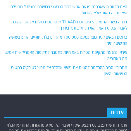
האם הדיווחים שארה"ב פגעה אמש בכור הגרעיני בבושהר נכונים ? ספויילר:
היא נזהרה מאוד שלא לפגוע!
דרמה בשמי הממלכה: פטריוט ו-THAAD יירטו מטח טילים איראני ששוגר
לעבר הבסיס האמריקאי הגדול ביותר בירדן
ברוכים הבאים לגיהינום: כמעט 100,000 מהגרים בלתי חוקיים הגיעו בשישה
חודשים לתימן
איראן נמנעה מתקיפת מטרות באמירויות בתגובה לתקיפות האמריקאיות אמש.
מה מאחורי ?
מסתורין סביב ההחלטה להטיס את נשיא ארה"ב אל מחוץ לטורקיה במטוס
הנשיאותי הישן
אודות
אתר החדשות נציב.נט מבצע איסוף ועיבוד של מידע ממקורות המודיעין הגלוי
(רשתות חברתיות, עיתונות, עדויות מקומיות ועוד) על מנת להביא את תמונת