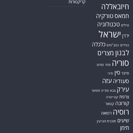
קריקטורות
חיזבאללה
טורקיה
חמאס
טכנולוגיה
טילים
ישראל
ירדן
כלכלה
כורדים
כטב"מים
לבנון
מצרים
סוריה
סחר סמים
סין
סייבר
סיני
עזה
סעודיה
עירק
צבא סוריה חופשי
צרפת
קונייטרה
קורונה
קטאר
רוסיה
רפואה
שיעים
תוכנית הגרעין
תימן