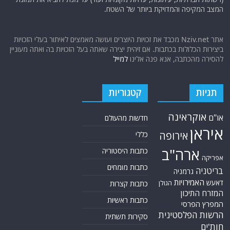
המצב המקיפה והמדויקת ביותר של השטח.
אתר Nziv.net מכבד את זכויות היוצרים ועושה מאמצים לאיתור בעלי הזכויות
ביצירות הכלולות בכתבות. אם זיהית יצירה שאתה בעל הזכויות בה ואתה מעוניין
להסירה מהכתבה, אנא פנה אלינו
למייל
תגיות
קטגוריות
אוקראינה
או"ם
חדשות מהעולם
איראן
אירופה
כללי
ארה"ב
כתבות היסטוריה
אפריקה
כתבות מומחים
בריטניה
גרמניה
האמירויות
דאעש
הגולן
כתבות קצרות
המזרח התיכון
כתבות ראשיות
המפרץ הפרסי
הרשות הפלסטינית
סקירות תשתית
חות'ים