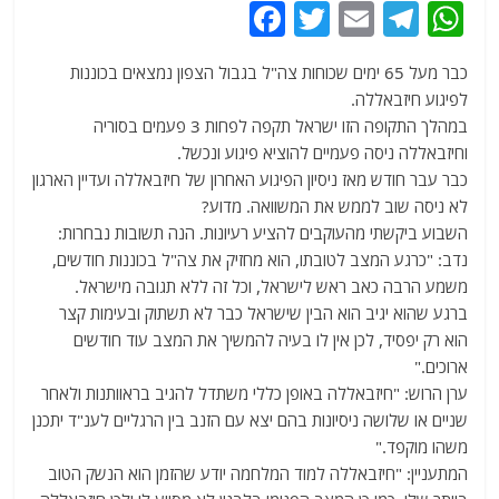
F
T
E
T
W
a
w
m
el
h
כבר מעל 65 ימים שכוחות צה"ל בגבול הצפון נמצאים בכוננות
c
itt
ai
e
at
לפיגוע חיזבאללה.
e
er
l
g
s
במהלך התקופה הזו ישראל תקפה לפחות 3 פעמים בסוריה
b
ra
A
וחיזבאללה ניסה פעמיים להוציא פיגוע ונכשל.
כבר עבר חודש מאז ניסיון הפיגוע האחרון של חיזבאללה ועדיין הארגון
o
m
p
לא ניסה שוב לממש את המשוואה. מדוע?
o
p
השבוע ביקשתי מהעוקבים להציע רעיונות. הנה תשובות נבחרות:
k
נדב: "כרגע המצב לטובתו, הוא מחזיק את צה"ל בכוננות חודשים,
משמע הרבה כאב ראש לישראל, וכל זה ללא תגובה מישראל.
ברגע שהוא יגיב הוא הבין שישראל כבר לא תשתוק ובעימות קצר
הוא רק יפסיד, לכן אין לו בעיה להמשיך את המצב עוד חודשים
ארוכים."
ערן הרוש: "חיזבאללה באופן כללי משתדל להגיב בראוותנות ולאחר
שניים או שלושה ניסיונות בהם יצא עם הזנב בין הרגליים לענ"ד יתכנן
משהו מוקפד."
המתעניין: "חיזבאללה למוד המלחמה יודע שהזמן הוא הנשק הטוב