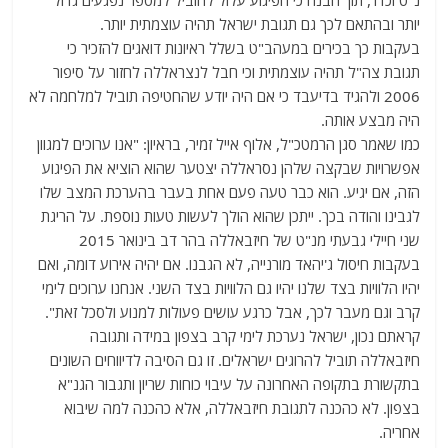
נ"ט וכדו', תוך הבנה כי הפיגוע עלול להוביל למספר נפגעים גדול
יותר ובהתאם לכך גם תגובת ישראל תהיה עוצמתית יותר.
בעקבות כך בכירים במעהב"ט בשלל ראיונות דואגים להזכיר כי
תגובת צה"ל תהיה עוצמתית וכי חבל לנצראללה לחזור על סיפור
2006 ולהגיד בדיעבד כי אם היה יודע שהחטיפה תוביל למלחמה לא
היה מבצע אותה.
כמו שאמר סגן הרמטכ"ל, אלוף אייל זמיר, בראיון: "אנו ערוכים למגוון
אפשרויות שבקצה שלהן נסראללה יצטער שהוא הוציא את הפיגוע
הזה, אם יגיע. הוא כבר טעה פעם אחת בעבר בהערכת המצב שלו
לגבינו והודה בכך. ייתכן שהוא הולך לעשות טעות נוספת. על הריגת
שני חיילי גבעתי מנ"ט של חיזבאללה בהר דב בינואר 2015
בעקבות חיסול ג'יהאד מורנייה, לא הגבנו. אם יהיה אירוע דומה, ואם
יהיו הלוויות בצד שלנו יהיו גם הלוויות בצד השני. אנחנו ערוכים לימי
קרב וגם מעבר לכך, אבל כרגע עושים פעולות למנוע ולסכל זאת".
קראתם נכון, ישראל נערכת לימי קרב בצפון במידה ותגובה
חיזבאללה תוביל להרוגים ישראלים. זו גם הסיבה לדיווחים השונים
בתקשורת בתקופה האחרונה על עיבוי כוחות שריון ותגבור הגנ"א
בצפון. לא כהכנה לתגובת חיזבאללה, אלא כהכנה למה שיבוא
אחריה.