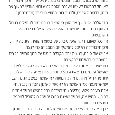
ביותר שלו. כמו כן המצב הפנימי בלבנון לא מסייע לו ולכן חיזבאללה
לא יכול להרשות לעצמו מערכה נוספת כרגע והוא מעדיף למשוך את
הזמן, בדומה לאירנים, ולהגיב בזמן המתאים ביותר (מבחינתם)."
חיזבאללה אכן מושך את הזמן כי המצב הנוכחי טוב לו. חיילים בגבול
הצפון בכוננות תמידית ושגרת הפעולה של החיילים בקו המגע
משתבשת.
אך ככל שעובר הזמן האפקטיביות של ביסוס משוואת התגובה יורדת
ולכן חיזבאללה לא יכול להמשיך עם המצב הנוכחי לנצח.
אך יש עוד סיבה, הגיונית יותר ומקבלת ביסוס על סמך גורמים בכירים
במעהב"ט בראיונות לתקשורת.
כמו שאמר לי אחד העוקבים: "חיזבאללה לא רוצה לפשל". לאחר
שפישל פעמיים בהוצאת פיגוע כירורגי בעזרת צליפה כדי לא לגבות
יותר מחיי חייל אחד, נראה כי המתווה לא אפשרי במצב הנוכחי שבו
ישראל מנסה ככל האפשר לא לאפשר לארגון להצליח לגבות חיי
אדם בעזרת פיגוע (צליפה) וחיזבאללה צריך לחפש מתווים אחרים
למימוש המשוואה, מתווים שאינם כירורגיים ויכולים להוביל למספר
נפגעים גדול יותר.
לכן נראה כי חיזבאללה מכין את עצמו לתגובה גדולה יותר, בסגנון