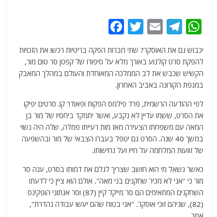
F
T
E
T
W
a
w
m
el
h
יכבוש גם את האוסקר? שתי חברות הפקה בריטיות רכשו את הזכויות
c
itt
ai
e
at
להפקת סרט קולנוע באורך מלא על סיפורו של קפטן סר טום מור,
e
er
l
g
s
הקשיש שכבש את לב הממלכה המאוחדת והעולם במהלך המאבק
b
ra
A
במגפת הקורונה באביב האחרון.
o
m
p
לפי ההודעה הרשמית, פרד פילמס הפקות ופאודר קג סרטים יפיקו
o
p
את הסרט, ששמו עדיין לא נקבע, ואשר יתמקד ביחסיו של מור בן
המאה עם משפחתו הצעירה מאז מות רעייתו פמלה, שלה היה נשוי
k
במשך 40 שנה. הסרט גם יטפל בעברו הצבאי של מור ובהשפעה
של זוועות המלחמה על חייו ועל נחישותו.
כאשר נשאל מי הוא חושב שצריך לגלם את דמותו בסרט, ענה סר
מור כי "אני לא מכיר שחקנים בני מאה". אולם הוא ציין כי לדעתו
השחקנים המתאימים הם סר מייקל קיין (87) וסר אנתוני הופקינס
(82), שניהם זוכי אוסקר. "אני בטוח שהם יעשו עבודה נהדרת",
אמר.