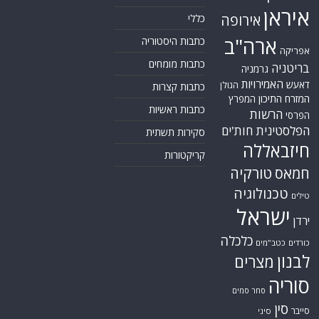
איראן
אירופה
כללי
ארה"ב
כתבות היסטוריה
אפריקה
כתבות מומחים
בריטניה
גרמניה
האמירויות
דאעש
הגולן
כתבות קצרות
המזרח התיכון
המפרץ
כתבות ראשיות
הרשות
הפרסי
הפלסטינית
חות'ים
סקירות תשתית
חיזבאללה
קריקטורות
טורקיה
חמאס
טכנולוגיה
טילים
ישראל
ירדן
כלכלה
כורדים
כטב"מים
לבנון
מצרים
סוריה
סחר סמים
סין
סייבר
סיני