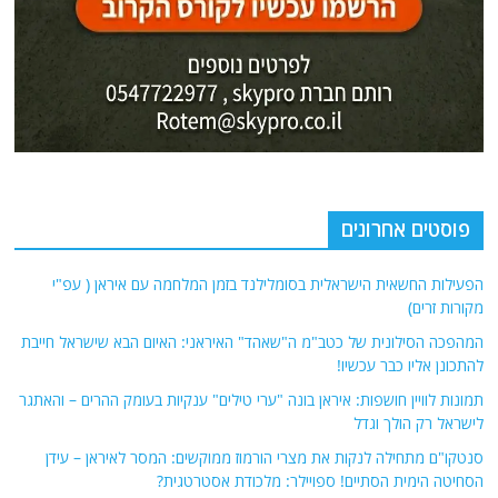
פוסטים אחרונים
הפעילות החשאית הישראלית בסומלילנד בזמן המלחמה עם איראן ( עפ"י
מקורות זרים)
המהפכה הסילונית של כטב"מ ה"שאהד" האיראני: האיום הבא שישראל חייבת
להתכונן אליו כבר עכשיו!
תמונות לוויין חושפות: איראן בונה "ערי טילים" ענקיות בעומק ההרים – והאתגר
לישראל רק הולך וגדל
סנטקו"ם מתחילה לנקות את מצרי הורמוז ממוקשים: המסר לאיראן – עידן
הסחיטה הימית הסתיים! ספויילר: מלכודת אסטרטגית?