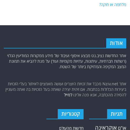
מלחמה או חוקה?
אודות
אתר החדשות נציב.נט מבצע איסוף ועיבוד של מידע ממקורות המודיעין הגלוי
(רשתות חברתיות, עיתונות, עדויות מקומיות ועוד) על מנת להביא את תמונת
המצב המקיפה והמדויקת ביותר של השטח.
אתר Nziv.net מכבד את זכויות היוצרים ועושה מאמצים לאיתור בעלי הזכויות
ביצירות הכלולות בכתבות. אם זיהית יצירה שאתה בעל הזכויות בה ואתה מעוניין
להסירה מהכתבה, אנא פנה אלינו
למייל
תגיות
קטגוריות
אוקראינה
או"ם
חדשות מהעולם