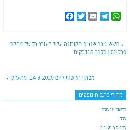
F
T
E
T
W
a
w
m
el
h
c
itt
ai
e
at
e
er
l
g
s
←
חשש גובר שנגיף הקורונה עלול לעורר גל של מחלת
b
ra
A
פרקינסון בקרב הנדבקים
o
m
p
o
p
מבזקי חדשות ליום 24-9-2020. מתעדכן
→
k
מדורי כתבות נוספים
חדשות מהעולם
כללי
כתבות היסטוריה