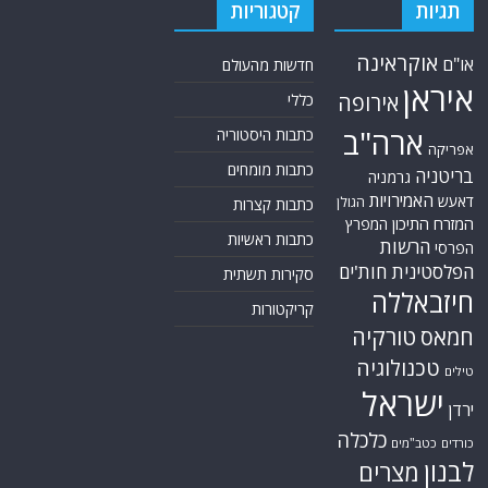
תגיות
קטגוריות
אוקראינה
או"ם
חדשות מהעולם
איראן
אירופה
כללי
ארה"ב
כתבות היסטוריה
אפריקה
כתבות מומחים
בריטניה
גרמניה
האמירויות
דאעש
הגולן
כתבות קצרות
המזרח התיכון
המפרץ
כתבות ראשיות
הרשות
הפרסי
הפלסטינית
חות'ים
סקירות תשתית
חיזבאללה
קריקטורות
טורקיה
חמאס
טכנולוגיה
טילים
ישראל
ירדן
כלכלה
כורדים
כטב"מים
לבנון
מצרים