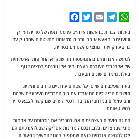
F
T
E
T
W
a
w
m
el
h
בעלות הברית בראשות ארה"ב פרסמו מפה של סוריה ועירק
c
itt
ai
e
at
וטוענים כי דאעש איבד יותר מ-70 אחוז מהשטחים שהחזיק עד
e
er
l
g
s
כה בעירק ויותר מחצי מהשטחים בסוריה.
b
ra
A
למעשה אנו חוזים בהתמוססות מה שנקרא החליפות האיסלמית
o
m
p
של אלבגדדי העוברת בעצם ימים אלו טרנספורמציה לגוף
o
p
בעלת מימדים שונים מבעבר.
k
בעוד שפעם הם שלטו על שטחים עירוניים נרחבים ומיליוני
תושבים הרי שכיום הם אבדו את רוב המרכזים העירוניים שלהם
והם פועלים במרחבי המדבר ורכסי הערים שם קשה לצבא סדיר
להשיג אותם .
הם גם פועלים בעצם ימים אלו להגביר את נוכחותם על אדמות
סיני שבמצרים ,בלוב ובכמה מדינות אפריקה שם,להערכתם,הם
יזכו לתמיכה אזרחית כזאת שתספיק להם להמשיך בפעולות