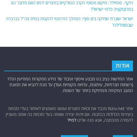
היקף. ספויילר: מיקום מטוסי הקרב הטורקיים במצרים ירמזו האם מדובר גם
בפרובוקציה כלפי ישראל?
ישראל שוברת שתיקה בים סוף: המהלך הדרמטי להקמת בסיס צה"ל בברברה
שבסומלילנד
אודות
אתר החדשות נציב.נט מבצע איסוף ועיבוד של מידע ממקורות המודיעין הגלוי
(רשתות חברתיות, עיתונות, עדויות מקומיות ועוד) על מנת להביא את תמונת
המצב המקיפה והמדויקת ביותר של השטח.
אתר Nziv.net מכבד את זכויות היוצרים ועושה מאמצים לאיתור בעלי הזכויות
ביצירות הכלולות בכתבות. אם זיהית יצירה שאתה בעל הזכויות בה ואתה מעוניין
להסירה מהכתבה, אנא פנה אלינו
למייל