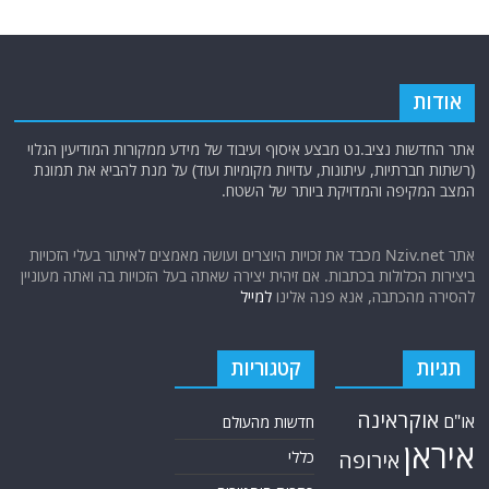
אודות
אתר החדשות נציב.נט מבצע איסוף ועיבוד של מידע ממקורות המודיעין הגלוי
(רשתות חברתיות, עיתונות, עדויות מקומיות ועוד) על מנת להביא את תמונת
המצב המקיפה והמדויקת ביותר של השטח.
אתר Nziv.net מכבד את זכויות היוצרים ועושה מאמצים לאיתור בעלי הזכויות
ביצירות הכלולות בכתבות. אם זיהית יצירה שאתה בעל הזכויות בה ואתה מעוניין
להסירה מהכתבה, אנא פנה אלינו
למייל
תגיות
קטגוריות
אוקראינה
או"ם
חדשות מהעולם
איראן
אירופה
כללי