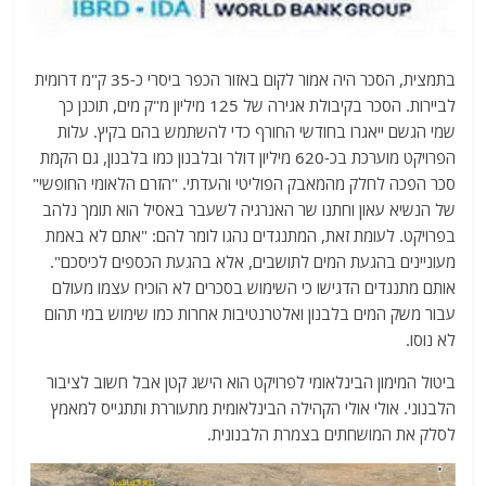
בתמצית, הסכר היה אמור לקום באזור הכפר ביסרי כ-35 ק"מ דרומית
לביירות. הסכר בקיבולת אגירה של 125 מיליון מ"ק מים, תוכנן כך
שמי הגשם ייאגרו בחודשי החורף כדי להשתמש בהם בקיץ. עלות
הפרויקט מוערכת בכ-620 מיליון דולר ובלבנון כמו בלבנון, גם הקמת
סכר הפכה לחלק מהמאבק הפוליטי והעדתי. "הזרם הלאומי החופשי"
של הנשיא עאון וחתנו שר האנרגיה לשעבר באסיל הוא תומך נלהב
בפרויקט. לעומת זאת, המתנגדים נהגו לומר להם: "אתם לא באמת
מעוניינים בהגעת המים לתושבים, אלא בהגעת הכספים לכיסכם".
אותם מתנגדים הדגישו כי השימוש בסכרים לא הוכיח עצמו מעולם
עבור משק המים בלבנון ואלטרנטיבות אחרות כמו שימוש במי תהום
לא נוסו.
ביטול המימון הבינלאומי לפרויקט הוא הישג קטן אבל חשוב לציבור
הלבנוני. אולי אולי הקהילה הבינלאומית מתעוררת ותתגייס למאמץ
לסלק את המושחתים בצמרת הלבנונית.