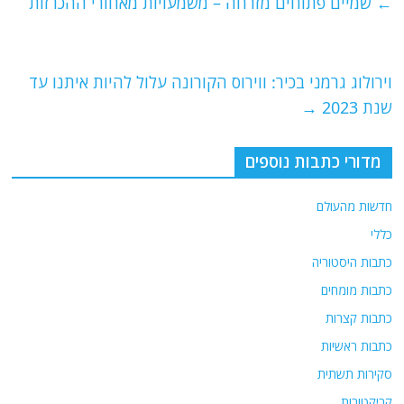
e
er
l
g
s
←
שמיים פתוחים מזרחה – משמעויות מאחורי ההכרזות
b
ra
A
o
m
p
o
p
וירולוג גרמני בכיר: ווירוס הקורונה עלול להיות איתנו עד
שנת 2023
→
k
מדורי כתבות נוספים
חדשות מהעולם
כללי
כתבות היסטוריה
כתבות מומחים
כתבות קצרות
כתבות ראשיות
סקירות תשתית
קריקטורות