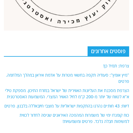
פוסטים אחרונים
צרפת: תמיד כן!
"מיץ אומץ": סעודיה תקפה בחשאי מטרות על אדמת איראן במהלך המלחמה.
פרטים
הצרפת מסכנת את העליונות האווירית של ישראל במזרח התיכון. מספקת טילי
א"א לטווח של יותר מ-200 ק"מ לחיל האוויר המצרי. המשמעות האסטרטגית
דיווח: 43 חות׳ים נהרגו בהתקפות ישראליות על מוצבי חיזבאללה בלבנון. פרטים
כוח קומנדו ימי של משמרות המהפכה האיראנים שניסה לחדור לכווית
למשימות חבלה נלכד. פרטים ומשמעויות!