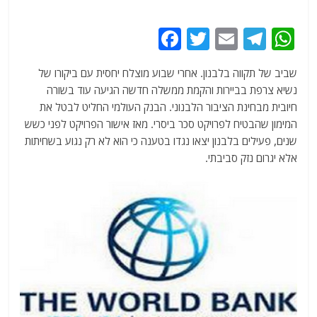
F
T
E
T
W
a
w
m
el
h
שביב של תקווה בלבנון. אחרי שבוע מוצלח יחסית עם ביקורו של
c
itt
ai
e
at
נשיא צרפת בביירות והקמת ממשלה חדשה הגיעה עוד בשורה
e
er
l
g
s
חיובית מבחינת הציבור הלבנוני. הבנק העולמי החליט לבטל את
b
ra
A
המימון שהבטיח לפרויקט סכר ביסרי. מאז אישור הפרויקט לפני כשש
שנים, פעילים בלבנון יצאו נגדו בטענה כי הוא לא רק נגוע בשחיתות
o
m
p
אלא יגרום נזק סביבתי.
o
p
k