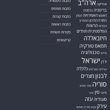
ארה"ב
כתבות היסטוריה
אפריקה
כתבות מומחים
בריטניה
גרמניה
האמירויות
דאעש
הגולן
כתבות קצרות
המזרח התיכון
המפרץ
כתבות ראשיות
הרשות
הפרסי
הפלסטינית
חות'ים
סקירות תשתית
חיזבאללה
קריקטורות
טורקיה
חמאס
טכנולוגיה
טילים
ישראל
ירדן
כלכלה
כורדים
כטב"מים
לבנון
מצרים
סוריה
סחר סמים
סין
סייבר
סיני
עזה
סעודיה
עירק
צבא סוריה חופשי