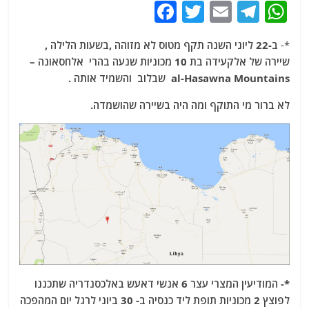
F
T
E
T
W
a
w
m
el
h
*-
ב-22 ליוני השנה תקף מטוס לא מזוהה ,בשעות הלילה ,
c
itt
ai
e
at
שיירה של אלקעידה בת 10 מכוניות שנעה בהרי אלחסאונה –
e
er
l
g
s
al-Hasawna Mountains שבלוב והשמיד אותה .
b
ra
A
לא ברור מי התוקף ומה היה בשיירה שהושמדה.
o
m
p
o
p
k
*- המודיעין המצרי עצר 6 אנשי דאעש באלכסנדריה שתכננו
לפוצץ 2 מכוניות תופת ליד כנסיה ב- 30 ביוני לרגל יום המהפכה