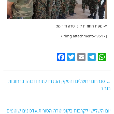
*- מפת מחוזות קונייטרה ודרעא:
[img attachment="9517" /]
F
T
E
T
W
a
w
m
el
h
c
itt
ai
e
at
e
er
l
g
s
←
סנדרום ירושלים והפקק הבגדדי.תוהו ובוהו ברחובות
b
ra
A
בגדד
o
m
p
o
p
יום השלישי לקרבות בקונייטרה הסורית.עדכונים שוטפים
k