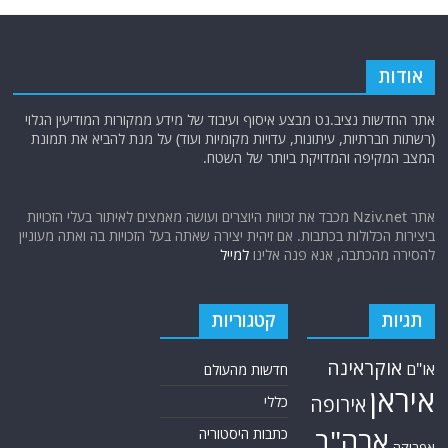
אודות
אתר החדשות נציב.נט מבצע איסוף ועיבוד של מידע ממקורות המודיעין הגלוי
(רשתות חברתיות, עיתונות, עדויות מקומיות ועוד) על מנת להביא את תמונת
המצב המקיפה והמדויקת ביותר של השטח.
אתר Nziv.net מכבד את זכויות היוצרים ועושה מאמצים לאיתור בעלי הזכויות
ביצירות הכלולות בכתבות. אם זיהית יצירה שאתה בעל הזכויות בה ואתה מעוניין
להסירה מהכתבה, אנא פנה אלינו
למייל
תגיות
קטגוריות
אוקראינה
או"ם
חדשות מהעולם
איראן
אירופה
כללי
ארה"ב
כתבות היסטוריה
אפריקה