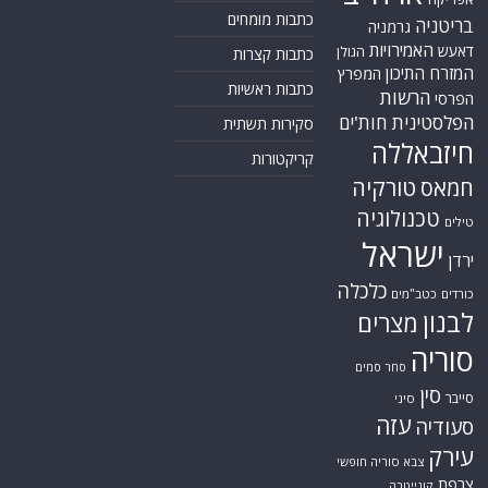
כתבות מומחים
בריטניה
גרמניה
האמירויות
דאעש
הגולן
כתבות קצרות
המזרח התיכון
המפרץ
כתבות ראשיות
הרשות
הפרסי
הפלסטינית
חות'ים
סקירות תשתית
חיזבאללה
קריקטורות
טורקיה
חמאס
טכנולוגיה
טילים
ישראל
ירדן
כלכלה
כורדים
כטב"מים
לבנון
מצרים
סוריה
סחר סמים
סין
סייבר
סיני
עזה
סעודיה
עירק
צבא סוריה חופשי
צרפת
קונייטרה