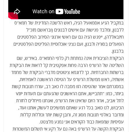
במקביל הגיע אסמאעיל הניה, ראש הלשכה המדינית של חמא"ס
ללבנון, ומלבד פגישות עם אישים לבנונים (ובראשם מזכ"ל
חיזבאללה), ייפגש הניה גם עם ראשי ארגוני הסירוב הפלסטינים
הפועלים בסוריה ולבנון, ועם נציגי אוכלוסיית הפליטים הפלסטיניים
בלבנון.
הביקורת הציבורית אינה נמתחת רק כלפי החמא"ס. באיו"ש, שם
השליטה של הרש"פ הרבה פחות אפקטיבית קל לראות את הביקורת
ברשתות החברתיות. כך לדוגמא ציטוטים מדברי הביקורת של מחמד
אשתיה, ראש ממשלת הרש"פ על הטיסה הראשונה לאמירויות,
במסגרתם אמר שהטיסה הזו מסבה לו כאב רב, עוררו תגובות קשות
ביותר, כמו: "תתביישו, אתם הראשונים שהגעתם עם תעודות VIP
לתל אביב, ארור היום שראינו את הרש"פ, ואנחנו מייחלים לחזרת
הכיבוש, לנו כואב בכל רגע שאתם ממשיכים לעשוק אותנו ועוד,
ומדובר באלפי תגובות מסוג זה, ורובן קשות יותר וכוללות קללות
עסיסיות שמפאת כבוד הקוראים אני נמנע מלצטט.
הביקורת הקשה על הרש"פ באה גם על רקע אי תשלום המשכורות