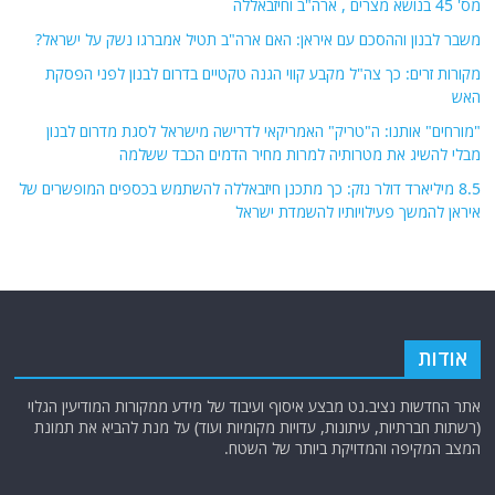
מס' 45 בנושא מצרים , ארה"ב וחיזבאללה
משבר לבנון וההסכם עם איראן: האם ארה"ב תטיל אמברגו נשק על ישראל?
מקורות זרים: כך צה"ל מקבע קווי הגנה טקטיים בדרום לבנון לפני הפסקת
האש
"מורחים" אותנו: ה"טריק" האמריקאי לדרישה מישראל לסגת מדרום לבנון
מבלי להשיג את מטרותיה למרות מחיר הדמים הכבד ששלמה
8.5 מיליארד דולר נזק: כך מתכנן חיזבאללה להשתמש בכספים המופשרים של
איראן להמשך פעילויותיו להשמדת ישראל
אודות
אתר החדשות נציב.נט מבצע איסוף ועיבוד של מידע ממקורות המודיעין הגלוי
(רשתות חברתיות, עיתונות, עדויות מקומיות ועוד) על מנת להביא את תמונת
המצב המקיפה והמדויקת ביותר של השטח.