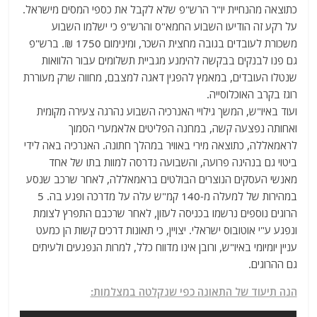
כתוצאה מהנחיית יו"ר הרש"פ שלא לקבל את כספי המסים מישראל.
על רקע זה הודיעו השבוע החמא"ס והרש"פ כי ישלמו השבוע
משכורת לעובדים בגובה מחצית השכר, ומינימום 1750 ₪. ברש"פ
גם פנו לבנקים בבקשה להימנע מגביית תשלומים עבור הלוואות
שנטלו העובדים, במאמץ להפגין דאגה למצבם, מחווה שרק מעוררת
רוגז בקרב האוכלוסייה.
ועוד באיו"ש, המשך גילויי האנרכיה השבוע נהרגה צעירה מקומית
ואחותה נפצעה קשה, במחנה הפליטים אלאמערי הסמוך
לראמאללה, כתוצאה מירי באוויר במהלך חתונה. האנרכיה באה לידי
ביטוי גם בנהיגה פרועה, והשבועה נדרסה למוות בתו של אחד
מאנשי העסקים הנוצרים הבולטים בראמאללה, לאחר שרכב שנסע
במהירות של למעלה מ-140 קמ"ש עלה על מדרכה ופגע בה. 5
הרוגים נוספים נרשמו בכניסה לעזון, לאחר שרכבם התפרץ לצומת
ונפגע ע"י אוטובוס ישראלי. יצויין, כי תאונות דרכים קשות הן כמעט
עניין יומיומי באיו"ש, ורובן אינו מדווח כלל, למרות הנפגעים ולעיתים
גם ההרוגים.
הנה תיעוד של התאונה כפי שנקלטה במצלמות: