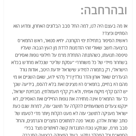
ובהרחבה:
אז מה בעצם היה לנו, למה החל סבב הבלונים האחרון, ומדוע הוא
הסתיים וכיצד?
ראשית הסיפור בתחילת ימי הקורונה. יחיא סנואר, ראש החמא"ס
ברצועה חשב שאולי זוהי הזדמנות לרדת מן העץ הגבוה שעליו
טיפסה תנועתו, כשהתנתה התחלת מו"מ על חילופי גופות ואסירים
בשחרור מיידי של כל משוחררי "עסקת שליט" שנכלאו מחדש בכלא
הישראלי, רק בתמורה למידע שישראל יודעת היטב, אודות גורל
הנעדרים שאול אורון והדר גולדין ז"ל (להוי ידוע, שאם השניים או מי
מהם היו בחיים, בחמא"ס היו מציגים זאת בלא להסס, בידיעה שכך
יש להם קלף מיקוח אמיתי, ולא רק קלף תעמולתי). מבחינת ישראל,
כל עוד החמא"ס אינה מחזירה את גופות החיילים ואת האסירים, לא
יינקטו צעדים משמעותיים להקלה על תושבי עזה, למרות שגם כעת
ישראל מעניקה לתושבי עזה לא מעט הקלות (יותר מדי לטעמו של
כותב שורות אלה). סנואר פנה למתווכים המצרים והגרמנים, והחל
סבב מו"מ, שנתקע נוכח התנגדות קשה לוויתורים מצד בכירי
החמא"ס וכל המהלך נתקע, בעוד המצוקה ברצועה התגברה.