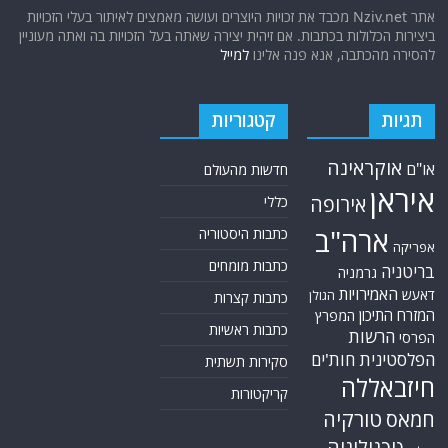
אתר Nziv.net מכבד את זכויות היוצרים ועושה מאמצים לאיתור בעלי הזכויות
ביצירות הכלולות בכתבות. אם זיהית יצירה שאתה בעל הזכויות בה ואתה מעוניין
להסירה מהכתבה, אנא פנה אלינו
למייל
תגיות
קטגוריות
אוקראינה
או"ם
חדשות מהעולם
איראן
אירופה
כללי
ארה"ב
כתבות היסטוריה
אפריקה
כתבות מומחים
בריטניה
גרמניה
האמירויות
דאעש
הגולן
כתבות קצרות
המזרח התיכון
המפרץ
כתבות ראשיות
הרשות
הפרסי
הפלסטינית
חות'ים
סקירות תשתית
חיזבאללה
קריקטורות
טורקיה
חמאס
טכנולוגיה