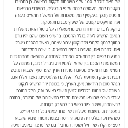
של מאה דולר ל-100 אלף משפחות נזקקות ברצועה. כן התחייבו
הקטרים לממן תעסוקה לכמה אלפי מובטלים, במשרדי הבריאות
והפנים (ובכך בעקיפין לממן משכורות של ממשל החמא"ס בעזה)
ועוד פרוייקטים קטנים של שיפוץ מבנים ותעסוקה.
ברקע לדברים דיווחו גורמים מראמאללה על ביטול הגעת משלחת
מטעם הרש"פ לעזה בגלל ההסכם. ברש"פ חשבו שהם יהיו גורם
מתווך לכסף הקטרי ויגזרו קופון עבור עצמם, כאשר ההסכם ניטרל
זאת. למרות זאת, טוענים גורמים בחמא"ס, כי ישנה התקדמות
במגעים לפיוס בין החמא"ס והפת"ח לאחרונה, כתוצאה מההתנגדות
המשותפת להסכם בין ישראל לאמירויות. ג'בריל רג'וב, הממונה על
המו"מ עם החמא"ס מטעם הפת"ח העריך שעד סוף השבוע תגובש
תכנית מאבק משותפת לכלל הפלגים הפלסטיניים. נאצר אללחאם,
מנהל סוכנות הידיעות מען, העריך, כי בכוונת יו"ר הרש"פ לנקוט
בשורה של מחוות כלכליות למען תושבי רצועת עזה, כולל החזרת
עובדי רש"פ שהוצאו מרשימת מקבלי המשכורות של הרש"פ, בחזרה
לרשימה זו, ושיגור ציוד רפואי רב למאבק בקורונה.
במסגרת זו, נמשכות פעילויות של טרור עממי בכל רחבי איו"ש,
כשהאירוע הבולט היה פיגוע הדריסה בצומת תפוח. פיגוע שהביא
לפציעה קלה של חייל ושוטר. המחבל, בנו של מרצה באוניברסיטה