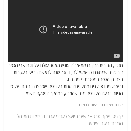
מנגד, גזר בית הדין בראמאללה עונש מאסר עולם על 3 תושבי הכפר
דיר ג'ריר שממזרח לראמאללה, ו- 15 שנה לנאשם רביעי בעקבות
רצח בן הכפר במסגרת נקמת דם.
ובעזה, מתו 3 ילדים ממשפחה אחת בשריפה שפרצה בביתם. על פי
הדיווח נבעה השריפה מנר שהודלק במהלך הפסקת חשמל.
שבת שלום ובריאות לכולנו.
קרדיט: יעקב סבג – לשעבר יועץ לענייני ערבים ביחידות המנהל
האזרחי בעזה ואיו"ש