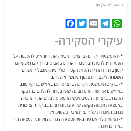
,
,
חמאס
ישראל
עזה
F
T
E
T
W
a
w
m
el
h
עיקרי הסקירה-
c
itt
ai
e
at
e
er
l
g
s
*- התפשטות הקורונה ברצועה, מביאה את החמא"ס להסכמה על
b
ra
A
הפסקת "מלחמת הבלונים" האחרונה, אם כי בדרך קצרו אנשיהם
o
m
p
קופון בדמות הגדלת הסיוע הקטרי, כולל מימון מוגבל לתשלום
o
p
משכורות לעובדי המנגנון הממשלתי שלהם.
*- ברקע, מתפשטת הקורונה ברצועה וגם באיו"ש בהיקף מוגבר.
k
באיו"ש נראה שהרש"פ מבינה שאין בכוחה להילחם בהדבקה
הגוברת. ברצועה, מנסים אנשי החמא"ס לבלום את ההדבקה
באמצעות אכיפה נוקשה של עוצר, ונלחמים בביקורת הציבורית
נגדם, המוגדרת על ידם: "מאבק בשמועות".
*- המשך גילויי אנרכיה באיו"ש. צעירה נהרגה ואחותה נפצעה מירי
באויר בחתונה.