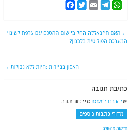
F
T
E
T
W
a
w
m
el
h
c
itt
ai
e
at
e
er
l
g
s
←
האם חיזבאללה החל ביישום ההסכם עם צרפת לשינוי
b
ra
A
המערכת הפוליטית בלבנון?
o
m
p
o
p
האסון בביירות :חיות ללא גבולות
→
k
כתיבת תגובה
יש
להתחבר למערכת
כדי לכתוב תגובה.
מדורי כתבות נוספים
חדשות מהעולם