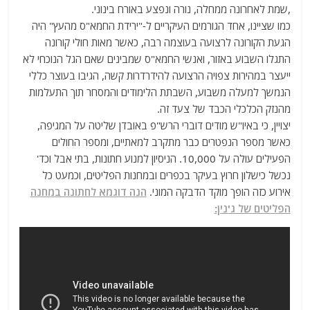
,שמת לאחרונה ממחלה, נורה ונפצע באורח בינוני.
כמו שציינו, אחד הגורמים העיקריים ל-"ירידת החמא"ס מהעץ" היה
הגעת הקורונה לרצועה בעוצמה רבה, כאשר מאות חולי קורונה
התגלו השבוע באזור, ואנשי החמא"ס שמבינים שאם הגל הנוכחי לא
ייעצר במהירות צפויה הרצועה להידרדרות קשה, הגיבו בעוצר כללי
הנמשך למעלה משבוע, השבתת הלימודים והמסחר תוך התעלמות
מהנזק הכלכלי הכבד של צעד זה.
יצויין, כי באיו"ש מודים דוברי הרש"פ באובדן שליטה על המגיפה,
כאשר מספר הנפטרים כבר מתקרב למאתיים, ומספר החולים
הפעילים עולה על 10,000. הניסיון למנוע חתונות, בתי אבל וכד'
נכשל כישלון חרוץ בעיקר בכפרים ובמחנות הפליטים, וכמעט כל
אירוע כזה הופך מוקד הדבקה המוני.
הנה דוגמא לחתונה במחנה
הפליטים של ג'נין: