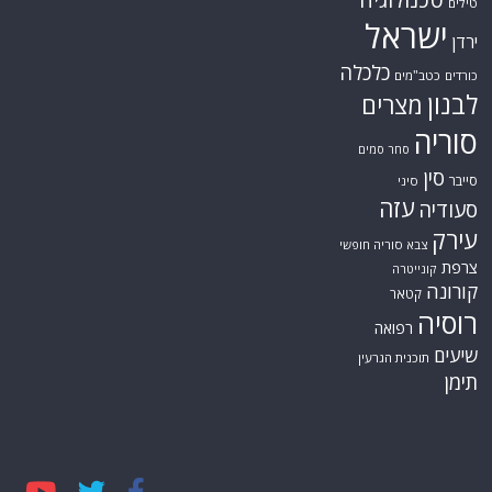
טילים
ישראל
ירדן
כלכלה
כורדים
כטב"מים
לבנון
מצרים
סוריה
סחר סמים
סין
סייבר
סיני
עזה
סעודיה
עירק
צבא סוריה חופשי
צרפת
קונייטרה
קורונה
קטאר
רוסיה
רפואה
שיעים
תוכנית הגרעין
תימן