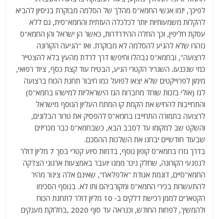
לפיכך, יזמו אנשי החמא"ס מהלך של הסלמה מבוקרת בניסיון להביא
להקלות משמעותיות יותר לכלכלה העזתית והחמא"סית, גם ללא
עסקת חליפין, וכך החלה ההידרדרות, כאשר הן ישראל והן החמא"ס
נזהרו שלא להגיע להסלמה לא מבוקרת. ואז "הגיעה הקורונה
לרצועה", ובחמא"ס נבהלו וחיפשו דרך לרדת מהעץ בלא להצטייר
כמי שנכנעו. השגריר הקטרי הגיע, הבטיח עוד קצת כסף, ציוד רפואי,
מימון לפרוייקטים שלא יצאו לפועל כמו חיבור תחנת הכוח ברצועה
לגז (אולי בזכות שוחד מחברות הגז הישראליות למישהו בחמא"ס)
והתחייבות להחיש את הקמת קו המתח העליון הנוסף מישראל
לרצועה בתמורה התחייבו בחמא"ס להפסיק את טרור הבלונים,
והשקט שב למקומו עד לסבב הבא, כשבחמא"ס כבר מכריזים
שבעוד חודשיים יבחנו את השלכות ההסכם.
בדרך גזרו בחמא"ס קופון נוסף, בדמות סיוע קטרי בסך 7 מליון דולר
לנפגעי הקורונה, שחלק ניכר ממנו יועבר באמצעות ארגוני הצדקה
החמא"סיים, דוגמת אגודת "אלפלאח", שאינם אלה צינור מהיר
להתעשרות בכירי החמא"ס ומקורביהם ותו לא. בנוסף הסכימו
הקטארים לממן רכישת דלקים ב- 10 מליון דולר לתחנת הכוח
ולהמשיך, לפחות החודש, וכנראה עד סוף 2020 ,בחלוקת מענקים