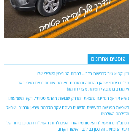
פוסטים אחרונים
מזון קפוא טוב לבריאות הלב… למרות המוניטין השלילי שלו
מילים ריקות: איראן ההרוסה והמובסת מאיימת שתחסום את מצרי באב
אלמנדב בתגובה לחסימת מצרי הורמוז!
נשיא איראן: המדינה נמצאת "מרחק שבועות מהתמוטטות". רקע ומשמעות!
השפעת הפגיעה בתעשיית הדשנים בעולם עקב מלחמת איראן ארה"ב וישראל
והדילמה העולמית
הכתב"מים והאמל"ח האוטונומי האחר הפכו להיות האמל"ח המסוכן ביותר של
העת הנוכחית, וזה נכון גם לגבי העשור הקרוב