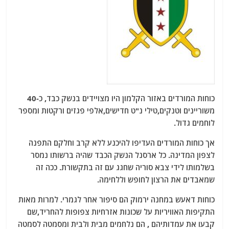
כוחות המורדים באזור הקלמון היו מצויידים בנשק כבד, כ-40
משוריינים וטנקים,טילי נ"ט חדישים,אלפי פגזים ורקטות ומספר
לוחמים גדול.
אך כוחות המורדים העדיפו להיכנע ללא קרב וחלקם התפנה
לצפון המדינה. כל ארסנל הנשק הכבד שהיה ברשותו נמסר
בשלמותו לידי צבא סוריה שחגג עם זה בתקשורת. ככה זה
שמאבדים את הרצון לחופש וללחימה.
כוחות דאעש במחנה ירמוק הם סיפור אחר לגמרי. למרות מאות
התקיפות האוויריות על שכונות אזרחיות צפופות להחריד,שם
קבעו את עמדותיהם , הם נלחמים מבית ולבית ומסמטה לסמטה