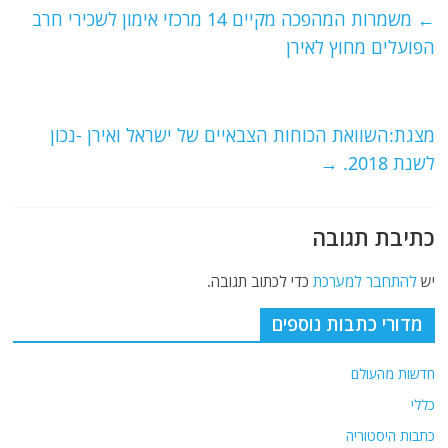
e
er
l
g
s
←
משמרות המהפכה מקיים 14 מרכזי אימון לשכירי חרב
b
ra
A
הפועלים מחוץ לאירן
o
m
p
o
p
מצגת:השוואת הכוחות הצבאיים של ישראל ואירן -נכון
k
לשנת 2018.
→
כתיבת תגובה
יש
להתחבר למערכת
כדי לכתוב תגובה.
מדורי כתבות נוספים
חדשות מהעולם
כללי
כתבות היסטוריה