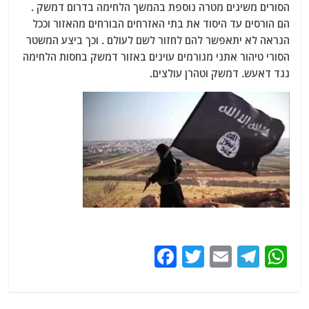
הסורים משיגים מטרה נוספת בהמשך הלחימה בדרום דמשק .
הם הורסים עד היסוד את בתי האזרחים הבורחים מהאזור וככל
הנראה לא יתאפשר להם לחזור לשם לעולם . וכך ביצע המשטר
הסורי טיהור אתני מגורמים עוינים באזור דמשק בחסות הלחימה
נגד דאעש. דמשק וטהרן עולצים.
F
T
E
T
W
a
w
m
el
h
c
itt
ai
e
at