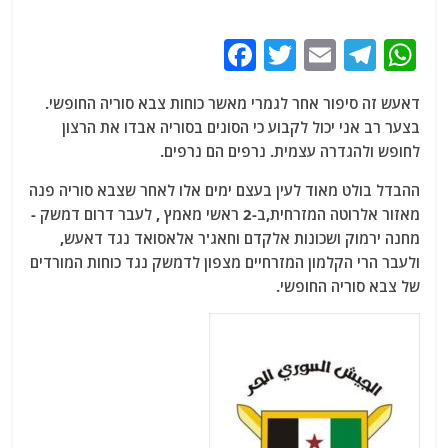
F
T
E
T
W
a
w
m
el
h
דאעש זה סיפור אחר לגמרי מאשר כוחות צבא סוריה החופשי.
c
itt
ai
e
at
בצער רב אני יכול לקבוע כי הסונים בסוריה אבדו את הרצון
e
er
l
g
s
לחופש ולהגדרה עצמית. נרפים הם נרפים.
b
ra
A
ההבדל בולט מאוד לעין בעצם ימים אלו לאחר שצבא סוריה פנה
o
m
p
מאזור אלרוטה המזרחית,ב-2 ראשי מאמץ , לעבר דרום דמשק -
o
p
מחנה ירמוק ושכונות אלקדם וחאג'ר אלאסואד נגד דאעש,
ולעבר הרי הקלמון המזרחיים מצפון לדמשק נגד כוחות המורדים
k
של צבא סוריה החופשי.