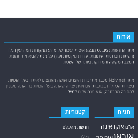
אודות
אתר החדשות נציב.נט מבצע איסוף ועיבוד של מידע ממקורות המודיעין הגלוי
(רשתות חברתיות, עיתונות, עדויות מקומיות ועוד) על מנת להביא את תמונת
המצב המקיפה והמדויקת ביותר של השטח.
אתר Nziv.net מכבד את זכויות היוצרים ועושה מאמצים לאיתור בעלי הזכויות
ביצירות הכלולות בכתבות. אם זיהית יצירה שאתה בעל הזכויות בה ואתה מעוניין
להסירה מהכתבה, אנא פנה אלינו
למייל
תגיות
קטגוריות
אוקראינה
או"ם
חדשות מהעולם
איראן
אירופה
כללי