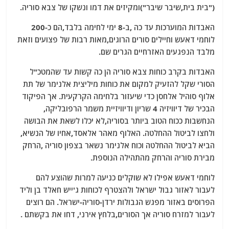
("בית בית,שיבר שיבר")ומקיזים את דמו ונשקו של צבא סוריה.
האבדות המוערכות עד כה ,ב-8 ימי לחימה בלבד,הם כ-200
לוחמי דאעש וחיילים סורים הרוגים,מאות רבות של פצועים וזאת
מלבד הנפגעים האזרחיים הגרים שם.
האבדות בקרב כוחות צבא סוריה הן כה קשות עד שהמטכ"ל
הסורי שקל להזעיק למקום את כוחות מיליצית אלנימר של תת
אלוף סוהיל אלחסן כדי שיעזור בלחימה הקרקעית. אך הפיקוד
הבכיר של דיוויזיה 4 שריון ודיוויזיית משמר הרפובליקה,
הנחשבות ככוח הטוב ביותר בסוריה,לא יכלו לשאת את הבושה
ולחצו לביטול ההחלטה. האלוף מאהר אלאסד,אחיו של הנשיא,
הביא לביטול ההחלטה וכוח אלנימר נשאר בצפון סוריה ,הרחק
מבירת סוריה והרחק מהתהילה הנוספת.
לוחמי דאעש אפילו לא שוקלים כניעה למרות שהוצע להם
לעבור לאזור גבול ישראל ולהצטרף לכוחות ג'ייש חאלד בן וליד
הפרוסים באזור מפגש הגבולות ירדן-סוריה-ישראל. הם רוצים
לעבור למזרח סוריה אך הסורים,בלחץ אירני, דחו את בקשתם .