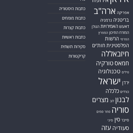
ארה"ב
כתבות היסטוריה
אפריקה
כתבות מומחים
בריטניה
גרמניה
האמירויות
דאעש
הגולן
כתבות קצרות
המזרח התיכון
המפרץ
כתבות ראשיות
הרשות
הפרסי
הפלסטינית
חות'ים
סקירות תשתית
חיזבאללה
קריקטורות
טורקיה
חמאס
טכנולוגיה
טילים
ישראל
ירדן
כלכלה
כורדים
לבנון
מצרים
לוב
סוריה
סחר סמים
סין
סייבר
סיני
עזה
סעודיה