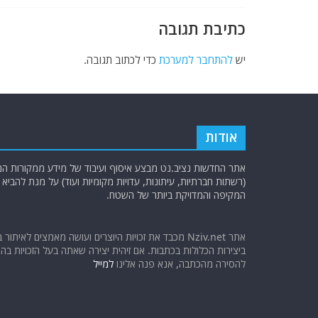
k
כתיבת תגובה
יש
להתחבר למערכת
כדי לכתוב תגובה.
אודות
אתר החדשות נציב.נט מבצע איסוף ועיבוד של מידע ממקורות המוד
(רשתות חברתיות, עיתונות, עדויות מקומיות ועוד) על מנת להבי
המקיפה והמדויקת ביותר של השטח.
אתר Nziv.net מכבד את זכויות היוצרים ועושה מאמצים לאיתור 
ביצירות הכלולות בכתבות. אם זיהית יצירה שאתה בעל הזכויות בה ו
להסירה מהכתבה, אנא פנה אלינו
למייל