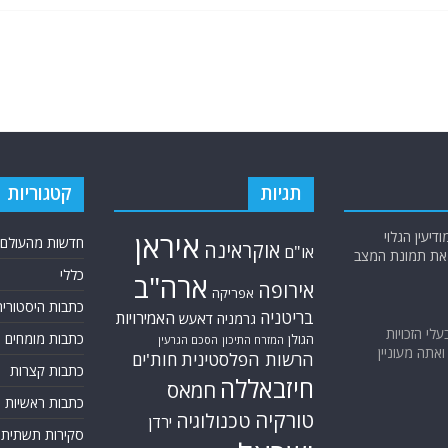
תגיות
קטגוריות
יעין הגלוי
איראן
חדשות מהעולם
אוקראינה
או"ם
א את תמונת המצב
כללי
ארה"ב
אירופה
אפריקה
כתבות היסטוריה
בריטניה
האמירויות
גרמניה
דאעש
בעלי הזכויות
כתבות מומחים
הגולן
הסכם הגרעין
המזרח התיכון
אתה מעוניין
הרשות הפלסטינית
חות'ים
כתבות קצרות
חיזבאללה
חמאס
כתבות ראשיות
טורקיה
טכנולוגיה
ירדן
סקירות תשתית