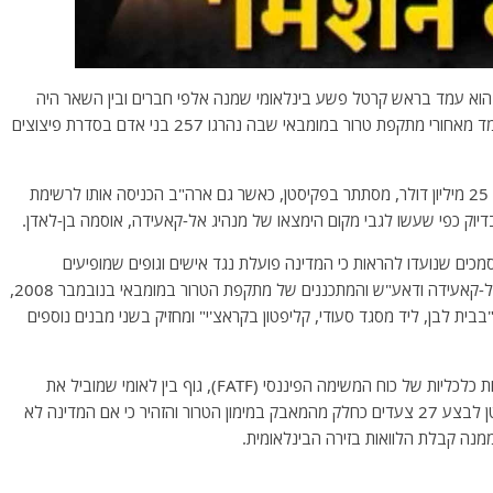
עילות הפלילית של דאוד נמשכה מאז סוף שנות ה-70. הוא עמד בראש קרטל פשע בינלאומי שמנה אלפי חברים ובין השאר היה
מעורב בסחר בסמים ובהברחת זהב. בשנת 1993, הוא עמד מאחורי מתקפת טרור במומבאי שבה נהרגו 257 בני אדם בסדרת פיצוצים
הרשויות בהודו האשימו כי דאוד, שעל ראשו הוצב פרס של 25 מיליון דולר, מסתתר בפקיסטן, כאשר גם ארה"ב הכניסה אותו לרשימת
יוק כפי שעשו לגבי מקום הימצאו של מנהיג אל-קאעידה, אוסמה בן-לאדן.
כים שנועדו להראות כי המדינה פועלת נגד אישים וגופים שמופיעים
ברשימות הטרור של האו"ם. מלבד טאליבן, רשת חקאני, אל-קאעידה ודאע"ש והמתכננים של מתקפת הטרור במומבאי בנובמבר 2008,
בית לבן, ליד מסגד סעודי, קליפטון בקראצ'י" ומחזיק בשני מבנים נוספים
הרשימות הן ניסיון של הממשלה בפקיסטן להימנע מסנקציות כלכליות של כוח המשימה הפיננסי (FATF), גוף בין לאומי שמוביל את
המאבק במימון הטרור ובהלבנת הון. ה-FATF דרש מפקיסטן לבצע 27 צעדים כחלק מהמאבק במימון הטרור והזהיר כי אם המדינה לא
מנה קבלת הלוואות בזירה הבינלאומית.