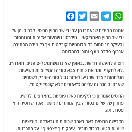
F
T
E
T
W
a
w
m
el
h
אמנם המילים שנאמרו הן על ידי שר החוץ הרוסי- לברוב והן על
c
itt
ai
e
at
ידי שר החוץ האמריקאי – טילרסון נשמעות אדיבות ומנומסות
e
er
l
g
s
ובעיקר מנוסחות בדיפלומטיות קורקטית אך כל מילה מסתירה
b
ra
A
אגרוף פלדה מונף ומוכן למהלומה
o
m
p
רוסיה למעשה דורשת ,באופן שאינו משתמע ל-2 פנים, מארה"ב
o
p
,לא לתקוף יותר את כוחות צבא סוריה והמיליציות השיעיות
הנלחמות לצדה שהגיעו לאזור גבול סוריה-עירק לשטחים
k
שארה"ב הכריזה עליהם כ"אזורים ללא קונפליקטים".
הרוסים אומרים כי תקיפות כאלו פוגעות במאמצים להשיג
פתרון של שלום בסוריה בין המורדים למשטר אסד שרוסיה היא
פטרוניתה.
הדרישה הרוסית באה לאחר שכוחות חיזבאללה ומיליציות
שיעיות הגיעו לגבול סוריה -עירק תוך "צפצוף" על ההכרזות