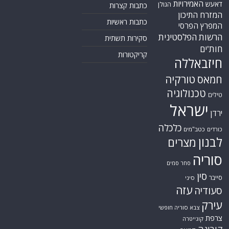
האמירויות
דאעש
הגולן
כתבות קצרות
המזרח התיכון
כתבות ראשיות
המפרץ הפרסי
הרשות הפלסטינית
סקירות תשתית
חות'ים
קריקטורות
חיזבאללה
טורקיה
חמאס
טכנולוגיה
טילים
ישראל
ירדן
כלכלה
כורדים
כטב"מים
לבנון
מצרים
סוריה
סחר סמים
סין
סייבר
סיני
עזה
סעודיה
עירק
צבא סוריה חופשי
צרפת
קונייטרה