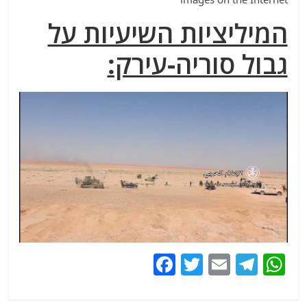
המיליציות השיעיות על
גבול סוריה-עירק:
F
T
E
T
W
a
w
m
el
h