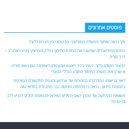
פוסטים אחרונים
איך נראה שיתוף הפעולה המודיעיני והביטחוני בין מצרים ללוב?
הסכם המיליארדים שמשנה את המזרח התיכון: הדלק העיראקי מגיע לארה"ב –
דרך סוריה
המצוד הושלם בלוב: נעצר בכיר דאעש שהצטלם לאחרונה עם נשיא סוריה
א-שרע והיה מעורב בחיסול התובע הכללי המצרי
לאור בריאותו המדרדרת במהירות של ארדואן והצפת התקשורת הטורקית
בתמונות פידאן , נראה כי מלחמת הירושה כבר מתנהלת במלוא עוזה
משוואת ההרתעה של טהרן: האם הטילים האיראניים באמת יכולים להגיע ללב
בריטניה?