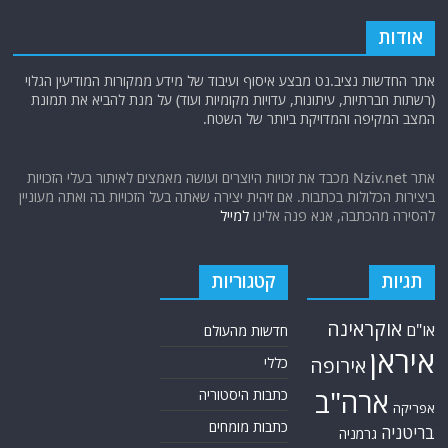
אודות
אתר החדשות נציב.נט מבצע איסוף ועיבוד של מידע ממקורות המודיעין הגלוי
(רשתות חברתיות, עיתונות, עדויות מקומיות ועוד) על מנת להביא את תמונת
המצב המקיפה והמדויקת ביותר של השטח.
אתר Nziv.net מכבד את זכויות היוצרים ועושה מאמצים לאיתור בעלי הזכויות
ביצירות הכלולות בכתבות. אם זיהית יצירה שאתה בעל הזכויות בה ואתה מעוניין
להסירה מהכתבה, אנא פנה אלינו
למייל
תגיות
קטגוריות
אוקראינה
או"ם
חדשות מהעולם
איראן
אירופה
כללי
ארה"ב
כתבות היסטוריה
אפריקה
כתבות מומחים
בריטניה
גרמניה