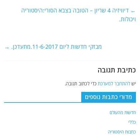
c
itt
ai
e
at
e
er
l
g
s
←
דיוויזיה 4 שריון – הטובה בצבא הסורי:היסטוריה
b
ra
A
ויכולות.
o
m
p
o
p
מבזקי חדשות ליום 11-6-2017.מתעדכן.
→
k
כתיבת תגובה
יש
להתחבר למערכת
כדי לכתוב תגובה.
מדורי כתבות נוספים
חדשות מהעולם
כללי
כתבות היסטוריה