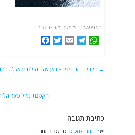
קרדיט:עמרם אלמליח מקבוצת נציב
F
T
E
T
W
a
w
m
el
h
c
itt
ai
e
at
e
er
l
g
s
←
די וולט הגרמני: איראן שלחה לחיזבאללה בלבנון 3 משלוחי אמוניה ח
b
ra
A
o
m
p
o
p
הקטנת גודל כיכר הלח
k
כתיבת תגובה
יש
להתחבר למערכת
כדי לכתוב תגובה.