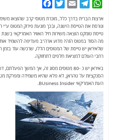
F
T
E
T
W
a
w
m
el
h
c
itt
ai
e
at
וגורסת את הטייסת הישנה, ובכך מונעת פירוק המטוס ע"י הק
e
er
l
g
s
טייסת טומקט הוצאה משירות חיל האוויר האמריקאי בשנת 2007.
b
ra
A
מה הסוד במטוס הזה? מדוע ארה"ב מעדיפה להשמיד אותו 
שלאיראן יש טייסת של המטוסים הללו, שרכשה עוד בזמן ה
o
m
p
רחבי העולם למציאת חלפים לתחזוקה.
o
p
באיראן יש כ -80 מטוסים מסוג זה, אך המשך 
k
הסנקציות על טהראן, לא פלא שהיא משמידה ומפרקת מטוסי
העת האמריקאי BUsiness Insider.