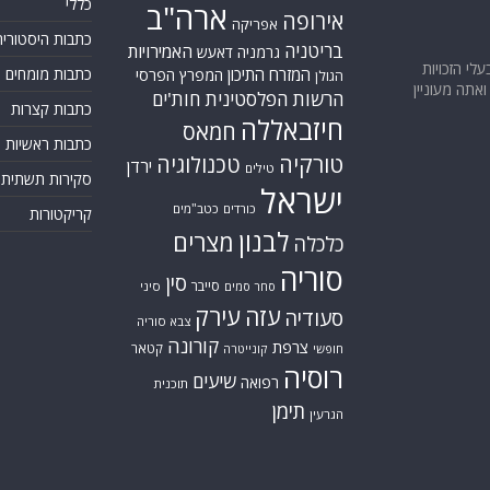
כללי
ארה"ב
אירופה
אפריקה
כתבות היסטוריה
בריטניה
האמירויות
גרמניה
דאעש
בעלי הזכויות
המזרח התיכון
כתבות מומחים
המפרץ הפרסי
הגולן
אתה מעוניין
הרשות הפלסטינית
חות'ים
כתבות קצרות
חיזבאללה
חמאס
כתבות ראשיות
טורקיה
טכנולוגיה
ירדן
טילים
סקירות תשתית
ישראל
כורדים
כטב"מים
קריקטורות
לבנון
מצרים
כלכלה
סוריה
סין
סייבר
סיני
סחר סמים
עזה
עירק
סעודיה
צבא סוריה
קורונה
צרפת
קטאר
חופשי
קונייטרה
רוסיה
שיעים
רפואה
תוכנית
תימן
הגרעין