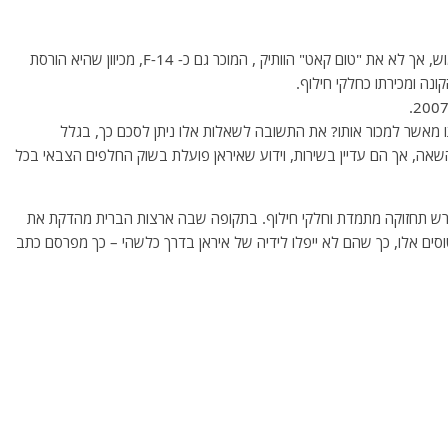
ארצות הברית בדרך כלל, מוכרת מטוסי קרב שהוצאו משימוש, אך לא את "טום קאט" הוותיק , המוכר גם כ- F-14, מכיוון שהיא הורסת
ונה ומכירתו כחלקי חילוף.
מאשר למכור אותו? את התשובה לשאלות אלו ניתן לסכם כך, בגלל
שאה, אך הם עדיין בשירות, וידוע שאיראן פועלת בשוק החלפים הצבאי בכל
הפעלתם, דורש תחזוקה מתמדת וחלקי חילוף. בתקופה שבה ארצות הברית מהדקת את
ם אלו, כך שהם לא ייפלו לידיה של איראן בדרך כלשהי – כך מפרסם כתב