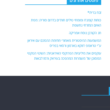
פוסטים אחרונים
זבח ברית*
כוחות קומנדו ומומחי טילים חות'ים בדרום סוריה: מפת
האיום המזרחי נחשפת
חג הקורבן נוסח אמריקה
המשמעות ההיסטורית מאחורי חתימת ההסכם עם איראן
ע"י טראמפ דווקא בארמון ורסאי בפריס
עוקפים את מיליציות הפרוקסי האיראניות: השינוי הטקטי
המסוכן של משמרות המהפכה בעיראק ורמז לבאות