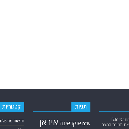
תגיות
קטגוריות
יעין הגלוי
איראן
חדשות מהעולם
אוקראינה
או"ם
א את תמונת המצב