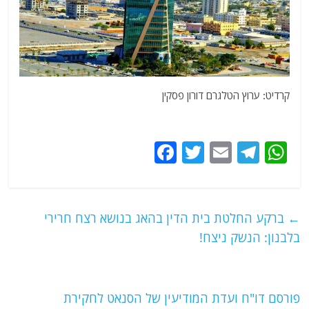
קרדיט: ערוץ הטלגרם דורון פסקין
F
T
E
T
W
a
w
m
el
h
c
itt
ai
e
at
e
er
l
g
s
←
ברקע החלטת בית הדין בהאג בנושא רצח חרירי
b
ra
A
בלבנון: הנשק ניצח!
o
m
p
o
p
פורסם דו"ח ועדת המודיעין של הסנאט לחקירת
k