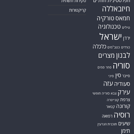
הפלסטינית
חות'ים
סקירות תשתית
חיזבאללה
קריקטורות
טורקיה
חמאס
טכנולוגיה
טילים
ישראל
ירדן
כלכלה
כורדים
כטב"מים
לבנון
מצרים
סוריה
סחר סמים
סין
סייבר
סיני
עזה
סעודיה
עירק
צבא סוריה חופשי
צרפת
קונייטרה
קורונה
קטאר
רוסיה
רפואה
שיעים
תוכנית הגרעין
תימן