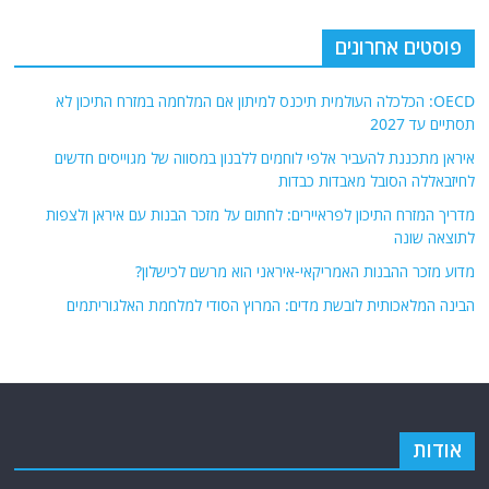
פוסטים אחרונים
OECD: הכלכלה העולמית תיכנס למיתון אם המלחמה במזרח התיכון לא
תסתיים עד 2027
איראן מתכננת להעביר אלפי לוחמים ללבנון במסווה של מגוייסים חדשים
לחיזבאללה הסובל מאבדות כבדות
מדריך המזרח התיכון לפראיירים: לחתום על מזכר הבנות עם איראן ולצפות
לתוצאה שונה
מדוע מזכר ההבנות האמריקאי-איראני הוא מרשם לכישלון?
הבינה המלאכותית לובשת מדים: המרוץ הסודי למלחמת האלגוריתמים
אודות