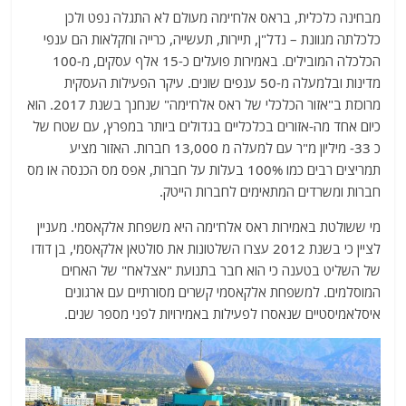
מבחינה כלכלית, בראס אלח'ימה מעולם לא התגלה נפט ולכן
כלכלתה מגוונת – נדל"ן, תיירות, תעשייה, כרייה וחקלאות הם ענפי
הכלכלה המובילים. באמירות פועלים כ-15 אלף עסקים, מ-100
מדינות ובלמעלה מ-50 ענפים שונים. עיקר הפעילות העסקית
מרוכזת ב"אזור הכלכלי של ראס אלח'ימה" שנחנך בשנת 2017. הוא
כיום אחד מה-אזורים בכלכליים בגדולים ביותר במפרץ, עם שטח של
כ 33- מיליון מ"ר עם למעלה מ 13,000 חברות. האזור מציע
תמריצים רבים כמו 100% בעלות על חברות, אפס מס הכנסה או מס
חברות ומשרדים המתאימים לחברות הייטק.
מי ששולטת באמירות ראס אלח'ימה היא משפחת אלקאסמי. מעניין
לציין כי בשנת 2012 עצרו השלטונות את סולטאן אלקאסמי, בן דודו
של השליט בטענה כי הוא חבר בתנועת "אצלאח" של האחים
המוסלמים. למשפחת אלקאסמי קשרים מסורתיים עם ארגונים
איסלאמיסטיים שנאסרו לפעילות באמירויות לפני מספר שנים.