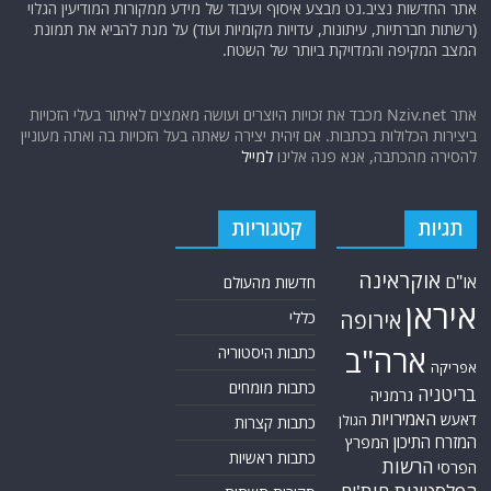
אתר החדשות נציב.נט מבצע איסוף ועיבוד של מידע ממקורות המודיעין הגלוי
(רשתות חברתיות, עיתונות, עדויות מקומיות ועוד) על מנת להביא את תמונת
המצב המקיפה והמדויקת ביותר של השטח.
אתר Nziv.net מכבד את זכויות היוצרים ועושה מאמצים לאיתור בעלי הזכויות
ביצירות הכלולות בכתבות. אם זיהית יצירה שאתה בעל הזכויות בה ואתה מעוניין
להסירה מהכתבה, אנא פנה אלינו
למייל
תגיות
קטגוריות
אוקראינה
או"ם
חדשות מהעולם
איראן
אירופה
כללי
ארה"ב
כתבות היסטוריה
אפריקה
כתבות מומחים
בריטניה
גרמניה
האמירויות
דאעש
הגולן
כתבות קצרות
המזרח התיכון
המפרץ
כתבות ראשיות
הרשות
הפרסי