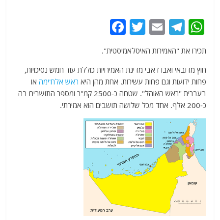
F
T
E
T
W
a
w
m
el
h
תכירו את "האמירות האיסלאמיסטית".
c
itt
ai
e
at
e
er
l
g
s
חוץ מדובאי ואבו דאבי מדינת האמירויות כוללת עוד חמש נסיכויות,
פחות ידועות וגם פחות עשירות. אחת מהן היא
ראש אלח'ימה
או
b
ra
A
בעברית "ראש האוהל". שטחה כ-2500 קמ"ר ומספר התושבים בה
o
m
p
כ-200 אלף. אחד מכל שלושה תושבים הוא אמירתי.
o
p
k