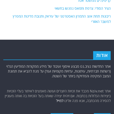
קרימינלים ממשטר אסד
הציר הסודי: צרפת וחמאס נפגשו בחשאי
ריבונות תחת אש: התמרון האסטרטגי של עיראק ותגובת מדינות המפרץ
למשבר האזורי
אודות
אתר החדשות נציב.נט מבצע איסוף ועיבוד של מידע ממקורות המודיעין הגלוי
(רשתות חברתיות, עיתונות, עדויות מקומיות ועוד) על מנת להביא את תמונת
המצב המקיפה והמדויקת ביותר של השטח.
אתר Nziv.net מכבד את זכויות היוצרים ועושה מאמצים לאיתור בעלי הזכויות
ביצירות הכלולות בכתבות. אם זיהית יצירה שאתה בעל הזכויות בה ואתה מעוניין
להסירה מהכתבה, אנא פנה אלינו
למייל