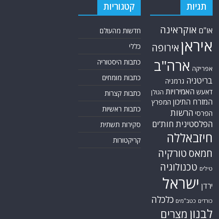
תגיות
קטגוריות
אוקראינה
או"ם
חדשות מהעולם
איראן
אירופה
כללי
ארה"ב
כתבות היסטוריה
אפריקה
כתבות מומחים
בריטניה
גרמניה
האמירויות
דאעש
הגולן
כתבות קצרות
המזרח התיכון
המפרץ
כתבות ראשיות
הרשות
הפרסי
הפלסטינית
חות'ים
סקירות תשתית
חיזבאללה
קריקטורות
טורקיה
חמאס
טכנולוגיה
טילים
ישראל
ירדן
כלכלה
כורדים
כטב"מים
לבנון
מצרים