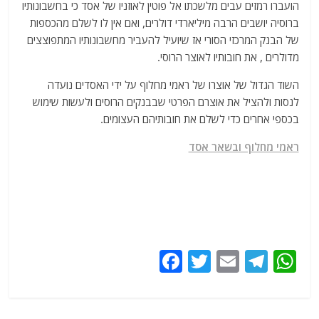
הועברו רמזים עבים מלשכתו אל פוטין לאוזניו של אסד כי בחשבונותיו
ברוסיה יושבים הרבה מיליארדי דולרים, ואם אין לו לשלם מהכספות
של הבנק המרכזי הסורי אז שיועיל להעביר מחשבונותיו המתפוצצים
מדולרים , את חובותיו לאוצר הרוסי.
השוד הגדול של אוצרו של ראמי מחלוף על ידי האסדים נועדה
לנסות ולהציל את אוצרם הפרטי שבבנקים הרוסים ולעשות שימוש
בכספי אחרים כדי לשלם את חובותיהם העצומים.
ראמי מחלוף ובשאר אסד
F
T
E
T
W
a
w
m
el
h
c
itt
ai
e
at