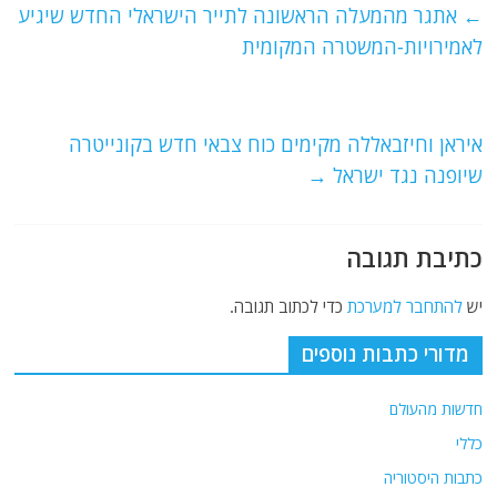
e
er
l
g
s
←
אתגר מהמעלה הראשונה לתייר הישראלי החדש שיגיע
b
ra
A
לאמירויות-המשטרה המקומית
o
m
p
o
p
איראן וחיזבאללה מקימים כוח צבאי חדש בקונייטרה
k
שיופנה נגד ישראל
→
כתיבת תגובה
יש
להתחבר למערכת
כדי לכתוב תגובה.
מדורי כתבות נוספים
חדשות מהעולם
כללי
כתבות היסטוריה