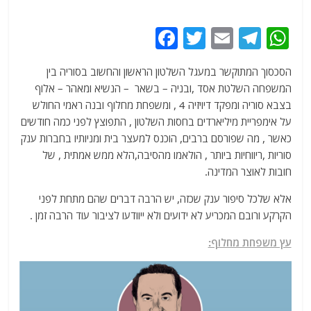
F
T
E
T
W
a
w
m
el
h
הסכסוך המתוקשר במעגל השלטון הראשון והחשוב בסוריה בין
c
itt
ai
e
at
המשפחה השלטת אסד ,ובניה – בשאר – הנשיא ומאהר – אלוף
e
er
l
g
s
בצבא סוריה ומפקד דיויזיה 4 , ומשפחת מחלוף ובנה ראמי החולש
b
ra
A
על אימפריית מיליארדים בחסות השלטון , התפוצץ לפני כמה חודשים
כאשר , מה שפורסם ברבים, הוכנס למעצר בית ומניותיו בחברות ענק
o
m
p
סוריות ,ריווחיות ביותר , הולאמו מהסיבה,הלא ממש אמתית , של
o
p
חובות לאוצר המדינה.
k
אלא שלכל סיפור ענק שכזה, יש הרבה דברים שהם מתחת לפני
הקרקע ורובם המכריע לא ידועים ולא ייוודעו לציבור עוד הרבה זמן .
עץ משפחת מחלוף: