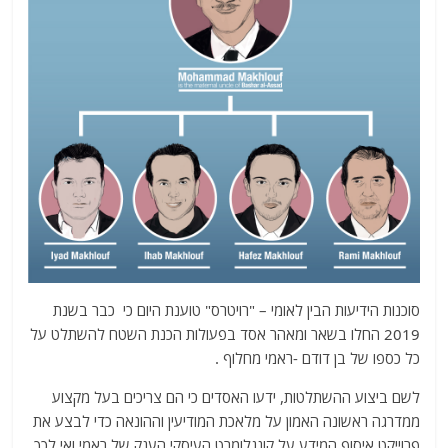
סוכנות הידיעות הבין לאומי – "רויטרס" טוענת היום כי כבר בשנת
2019 החלו בשאר ומאהר אסד בפעולות הכנת השטח להשתלט על
כל כספו של בן דודם -ראמי מחלוף .
לשם ביצוע ההשתלטות, ידעו האסדים כי הם צריכים בעל מקצוע
ממדרגה ראשונה האמון על מלאכת המודיעין וההונאה כדי לבצע את
פרוייקט איסוף המידע על קונגלומרט העיסקי הענק של ראמי ואי לכך