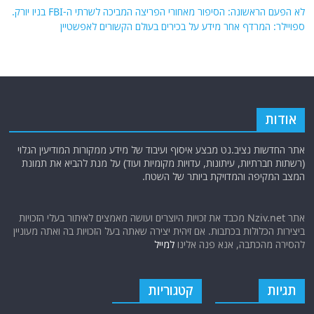
לא הפעם הראשונה: הסיפור מאחורי הפריצה המביכה לשרתי ה-FBI בניו יורק.
ספויילר: המרדף אחר מידע על בכירים בעולם הקשורים לאפשטיין
אודות
אתר החדשות נציב.נט מבצע איסוף ועיבוד של מידע ממקורות המודיעין הגלוי
(רשתות חברתיות, עיתונות, עדויות מקומיות ועוד) על מנת להביא את תמונת
המצב המקיפה והמדויקת ביותר של השטח.
אתר Nziv.net מכבד את זכויות היוצרים ועושה מאמצים לאיתור בעלי הזכויות
ביצירות הכלולות בכתבות. אם זיהית יצירה שאתה בעל הזכויות בה ואתה מעוניין
להסירה מהכתבה, אנא פנה אלינו
למייל
תגיות
קטגוריות