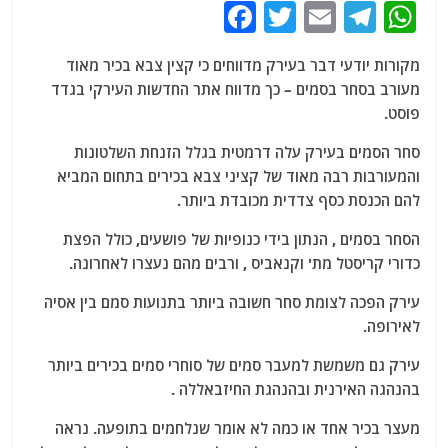
F
T
E
T
W
a
w
m
el
h
מקורות יודעי דבר בעירק מדווחים כי קצין צבא בכיר מאוד
c
itt
ai
e
at
מעורב בסחר בסמים – כך מדווח אתר החדשות העירקי בגדד
e
er
l
g
s
פוסט.
b
ra
A
סחר הסמים בעירק עלה דרמטית בגלל הזנחת השלטונות
o
m
p
והמעורבות רבה מאוד של קציני צבא בכירים בתחום המביא
o
p
להם הכנסת כסף צדדית מכובדת ביותר.
k
הסחר בסמים , הנתון בידי כנופיות של פושעים, כולל הפצת
כדורי קריסטל מת' וקנאביס , ורבים מהם נעצרו לאחרונה.
עירק הפכה לצומת סחר חשובה ביותר בתנועות סמם בין אסיה
לאירופה.
עירק גם משמשת למעבר סמים של סוחרי סמים בכירים ביותר
בהנהגה האירנית ובהנהגת החיזבאללה .
מעצר בכיר אחד או כמה לא אומר שנלחמים בתופעה. נראה