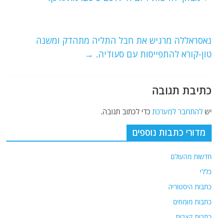
b
ra
A
o
m
p
o
p
נאסראללה מרגיש את חבל התליה מתהדק ומשנה
טון-קורא להתפייסות עם סעודיה.
→
k
כתיבת תגובה
יש
להתחבר למערכת
כדי לכתוב תגובה.
מדורי כתבות נוספים
חדשות מהעולם
כללי
כתבות היסטוריה
כתבות מומחים
כתבות קצרות