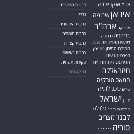
אוקראינה
או"ם
חדשות מהעולם
איראן
אירופה
כללי
ארה"ב
כתבות היסטוריה
אפריקה
כתבות מומחים
בריטניה
גרמניה
האמירויות
דאעש
הגולן
כתבות קצרות
המזרח התיכון
המפרץ
כתבות ראשיות
הרשות
הפרסי
הפלסטינית
חות'ים
סקירות תשתית
חיזבאללה
קריקטורות
טורקיה
חמאס
טכנולוגיה
טילים
ישראל
ירדן
כלכלה
כורדים
כטב"מים
לבנון
מצרים
סוריה
סחר סמים