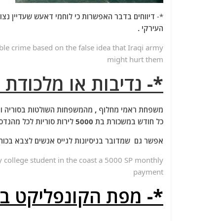
*-
דיווחים בדבר האפשרות כי לוחמי דאעש שעדיין נצור
העירקי .
le crime based on the false idea that Iraqi army
might hurt them
*- נדיבות או מלכודת 
משפחת ראמי מחלוף , מהמשפחות השולטות בסוריה וקר
כל חודש במשכורת בת 5000 לירות סוריות לכל מהנדס. ככל הנראה כדי להשאיר אותו במדינה ושלא ינסה להגר.
אפשר גם שמדובר בניסיונות לגייס אנשים לצבא בכו
y college student in the coast a 5000 SP monthly
payment
*- מפת הקונפליקט בס