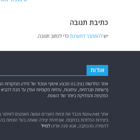
o
p
k
כתיבת תגובה
יש
להתחבר למערכת
כדי לכתוב תגובה.
אודות
אתר החדשות נציב.נט מבצע איסוף ועיבוד של מידע ממקורות המוד
(רשתות חברתיות, עיתונות, עדויות מקומיות ועוד) על מנת להבי
המקיפה והמדויקת ביותר של השטח.
אתר Nziv.net מכבד את זכויות היוצרים ועושה מאמצים לאיתור 
ביצירות הכלולות בכתבות. אם זיהית יצירה שאתה בעל הזכויות בה ו
להסירה מהכתבה, אנא פנה אלינו
למייל