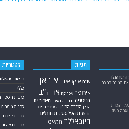
תגיות
קטגוריות
יעין הגלוי
איראן
חדשות מהעולם
אוקראינה
או"ם
א את תמונת המצב
כללי
ארה"ב
אירופה
אפריקה
כתבות היסטוריה
בריטניה
האמירויות
גרמניה
דאעש
בעלי הזכויות
המזרח התיכון
כתבות מומחים
המפרץ הפרסי
הגולן
אתה מעוניין
הרשות הפלסטינית
חות'ים
כתבות קצרות
חיזבאללה
חמאס
כתבות ראשיות