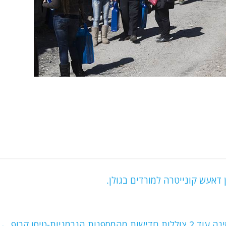
דאעש קונייטרה למורדים בגולן.
מספנות הגרמניות-טיסן קרופ.
→