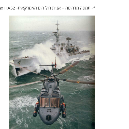
*- תמונה מדהימה – אניית חיל הים האמריקאית- HMS Minerva's Lynx HAS2 – "חוטפת" גל צד עצום :