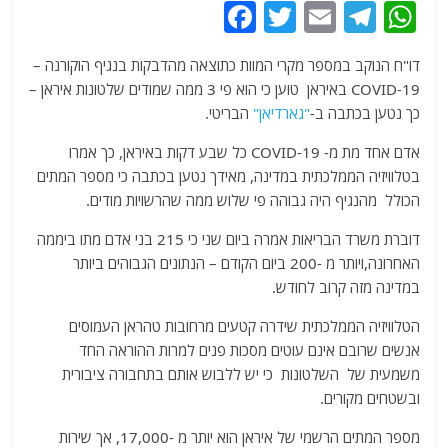
F
T
E
T
W
a
w
m
el
h
דו"ח הנוקב במספר מקרי המוות כתוצאה מהדבקות בנגיף הוקורנה –
c
itt
ai
e
at
COVID-19 באיראן טוען כי הוא פי 3 ממה שמודים שלטונות איראן –
e
er
l
g
s
כך נטען בכתבה ב-
"גארדיאן"
הבריטי.
b
ra
A
אדם אחד מת מ- COVID-19 כל שבע דקות באיראן, כך אמרו
o
m
p
בטלוויזיה הממלכתית במדינה, מאידך נטען בכתבה כי מספר המתים
o
p
הכולל מהנגיף היה גבוהה פי שלוש ממה שהרשויות מודים.
k
דוברת משרד הבריאות אמרה ביום שני כי 215 בני אדם מתו ביממה
האחרונה,ויותר מ -200 ביום הקודם – הנתונים הגבוהים ביותר
במדינה מזה קרוב לחודש.
הטלוויזיה הממלכתית שידרה קטעים מרחובות טהראן העמוסים
אנשים שרובם אינם עוטים מסכות פנים למרות ההוראה החד
משמעית של השלטונות כי יש ללבוש אותם בתחבורה ציבורית
ובשטחים מקורים.
מספר המתים הרשמי של איראן הוא יותר מ -17,000, אך שירות