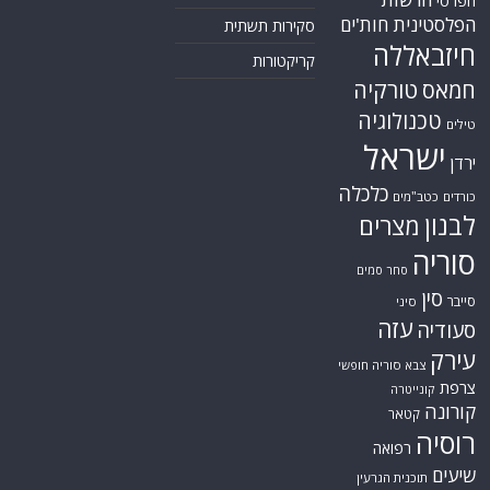
הפרסי
הפלסטינית
חות'ים
סקירות תשתית
חיזבאללה
קריקטורות
טורקיה
חמאס
טכנולוגיה
טילים
ישראל
ירדן
כלכלה
כורדים
כטב"מים
לבנון
מצרים
סוריה
סחר סמים
סין
סייבר
סיני
עזה
סעודיה
עירק
צבא סוריה חופשי
צרפת
קונייטרה
קורונה
קטאר
רוסיה
רפואה
שיעים
תוכנית הגרעין