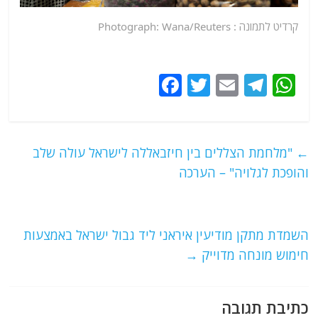
קרדיט לתמונה : Photograph: Wana/Reuters
F
T
E
T
W
a
w
m
el
h
c
itt
ai
e
at
e
er
l
g
s
←
"מלחמת הצללים בין חיזבאללה לישראל עולה שלב
b
ra
A
והופכת לגלויה" – הערכה
o
m
p
o
p
השמדת מתקן מודיעין איראני ליד גבול ישראל באמצעות
k
חימוש מונחה מדוייק
→
כתיבת תגובה