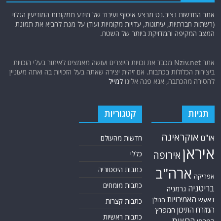
אתר החדשות נציב.נט מבצע איסוף ועיבוד של מידע ממקורות המודיעין הגלוי
(רשתות חברתיות, עיתונות, עדויות מקומיות ועוד) על מנת להביא את תמונת
המצב המקיפה והמדויקת ביותר של השטח.
אתר Nziv.net מכבד את זכויות היוצרים ועושה מאמצים לאיתור בעלי הזכויות
ביצירות הכלולות בכתבות. אם זיהית יצירה שאתה בעל הזכויות בה ואתה מעוניין
להסירה מהכתבה, אנא פנה אלינו
למייל
תגיות
קטגוריות
אוקראינה
או"ם
חדשות מהעולם
איראן
אירופה
כללי
ארה"ב
כתבות היסטוריה
אפריקה
כתבות מומחים
בריטניה
גרמניה
האמירויות
דאעש
הגולן
כתבות קצרות
המזרח התיכון
המפרץ
כתבות ראשיות
הרשות