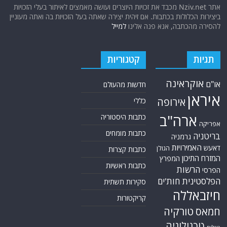
אתר Nziv.net מכבד את זכויות היוצרים ועושה מאמצים לאיתור בעלי הזכויות
ביצירות הכלולות בכתבות. אם זיהית יצירה שאתה בעל הזכויות בה ואתה מעוניין
להסירה מהכתבה, אנא פנה אלינו
למייל
תגיות
קטגוריות
אוקראינה
או"ם
חדשות מהעולם
איראן
אירופה
כללי
ארה"ב
כתבות היסטוריה
אפריקה
כתבות מומחים
בריטניה
גרמניה
האמירויות
דאעש
הגולן
כתבות קצרות
המזרח התיכון
המפרץ
כתבות ראשיות
הרשות
הפרסי
הפלסטינית
חות'ים
סקירות תשתית
חיזבאללה
קריקטורות
טורקיה
חמאס
טכנולוגיה