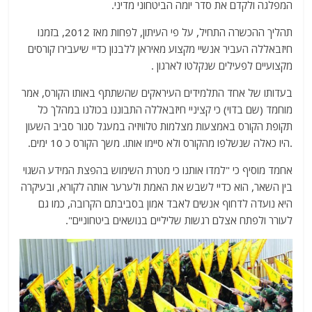
המפלגה ולקדם את סדר יומה הביטחוני מדיני.
תהליך ההכשרה התחיל, על פי העיתון, לפחות מאז 2012, בזמנו
חיזבאללה העביר אנשיי מקצוע מאיראן ללבנון כדיי שיעבירו קורסים
מקצועיים לפעילים שנקלטו לארגון .
בעדותו של אחד התלמידים העיראקים שהשתתף באותו הקורס, אמר
מוחמד (שם בדוי) כי קציניי חיזבאללה התבוננו בכולנו במהלך כל
תקופת הקורס באמצעות מצלמות טלוויזיה במעגל סגור סביב השעון
.היו כאלה שנשלפו מהקורס ולא סיימו אותו. משך הקורס כ 10 ימים.
אחמד מוסיף כי "למדו אותנו כי מטרת השימוש בהפצת המידע השגוי
בין השאר, הוא כדיי לשבש את האמת ולערער אותה לקורא, ובעיקרה
היא נועדה לדחוף אנשים לאבד אמון בסביבתם הקרובה, כמו גם
לעורר ולפתח אצלם רגשות שליליים בנושאים ביטחוניים".