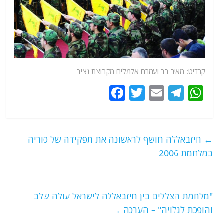
קרדיט: מאיר בר ועמרם אלמליח מקבוצת נציב
F
T
E
T
W
a
w
m
el
h
c
itt
ai
e
at
e
er
l
g
s
←
חיזבאללה חושף לראשונה את תפקידה של סוריה
b
ra
A
במלחמת 2006
o
m
p
o
p
"מלחמת הצללים בין חיזבאללה לישראל עולה שלב
k
והופכת לגלויה" – הערכה
→