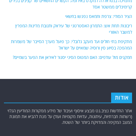
מתמיכה בנסראללה למקלט באירופה: הקשרים החשאיים של קצינים בכירים
קרימינלים ממשטר אסד
הציר הסודי: צרפת וחמאס נפגשו בחשאי
ריבונות תחת אש: התמרון האסטרטגי של עיראק ותגובת מדינות המפרץ
למשבר האזורי
מתקיפת בתי חולים ועד מעקב גלובלי: כך פועל מערך הסייבר של משמרות
המהפכה בסיוע סין ורוסיה שמאיים על ישראל
חמקנים מול עודפים: האם המטוס הסיני יסגור לאיראן את הפער בשמיים?
אודות
אתר החדשות נציב.נט מבצע איסוף ועיבוד של מידע ממקורות המודיעין הגלוי
(רשתות חברתיות, עיתונות, עדויות מקומיות ועוד) על מנת להביא את תמונת
המצב המקיפה והמדויקת ביותר של השטח.