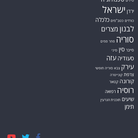
טילים
ישראל
ירדן
כלכלה
כורדים
כטב"מים
לבנון
מצרים
סוריה
סחר סמים
סין
סייבר
סיני
עזה
סעודיה
עירק
צבא סוריה חופשי
צרפת
קונייטרה
קורונה
קטאר
רוסיה
רפואה
שיעים
תוכנית הגרעין
תימן