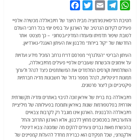
F
T
E
T
W
a
w
m
el
h
חטיבת הדיסאינפורמציה מבית היוצר של חיזבאללה מכשירה אלפיי
c
itt
ai
e
at
פעילים לקידום הנרטיב של הארגון על בסיס יומי בכל רחבי העולם
e
er
l
g
s
לטובת שיפור תדמיתו ומעמדו המדיני/בטחוני – כך מצטט אתר
b
ra
A
החדשות של "קול ביירות" מלבנון את העיתון האנגלי-גארדיאן.
o
m
p
העיתון הבריטי "הטלגרף" מפרסם דו"ח נרחב המכיל מידע ועדויות
o
p
על אימונים והכשרות שעוברים אלפיי פעילים מחיזבאללה,
השתלמויות וקורסים המלמדים את המשתתפים כיצד לנהל ולערוך
k
תמונות דיגיטליות, לנהל מספר גדול של חשבונות מדיה חברתיות
פיקטיביים וכן ליצור סרטונים.
חיזבאללה בת ברית של איראן זוכה לגיבוי באתרים ומדיה תקשורתית
אזרחית בפלטפורמות שונות באיראן ותומכת בפעילותה של מיליציית
חיזבאללה הלבנונית .הארגון אינו מוגבל רק לקרבות צבאיים
והתערבויות בסכסוכים מחוץ ללבנון, אלא הארגון התרחב והחל
בהכשרת מאות גברים צעירים להקים מה שמכונה צבא דיגיטלי
אלקטרוני, שכל תפקידם הוא כברירת מחדל להעלות קמפיינים של