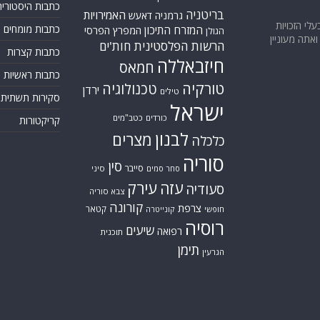
כתבות היסטוריה
בריטניה
האמירויות
גרמניה
דאעש
בעלי הזכויות
כתבות מומחים
המזרח התיכון
המפרץ הפרסי
הגולן
אתה מעוניין
הרשות הפלסטינית
חות'ים
כתבות קצרות
חיזבאללה
חמאס
כתבות ראשיות
טורקיה
טכנולוגיה
ירדן
טילים
סקירות תשתית
ישראל
כורדים
כטב"מים
קריקטורות
לבנון
מצרים
כלכלה
סוריה
סין
סייבר
סיני
סחר סמים
עזה
עירק
סעודיה
צבא סוריה
קורונה
צרפת
קטאר
חופשי
קונייטרה
רוסיה
שיעים
רפואה
תוכנית
תימן
הגרעין