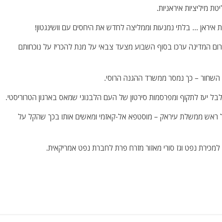
טת מיליציות איראניות.
ת איראן … בלתי נמנעות וממליצה לחדש את היחסים עם וושינגטון!
שמה של רוסיה בדרום המדינה ערכו בסוף השבוע מצעד צבאי על מנת להכריז על נוכחותם
לבל יעז לתקוף ומפרסמות סירטון של העם הלבנוני שמאס בארגון הטרוריסטי.
על ראש ממשלת עיראק – מוסטפא אל-קאזמי ומאשים אותו בכך שהקל על