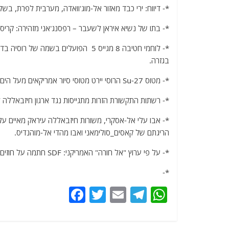
*- דיווח: ירי כבד מאזור אל-מוג'וואדה, מערבית לפרת, בשלי
*- בתו של נשיא איראן לשעבר – רפסנג'אני מזהירה: קריס
*- לוחמי חטיבה 8 מגייס 5 הפועלים ב
בגזרה.
*- מטוס Su-27 הרוסי יירט מטוסי סיור אמריקאים מעל הים השחור – כך נמסר ממשרד ההגנה הרוסי.
*- רשתות התקשורת הזרות מתגייסות נגד ארגון חיזבאללה 
*- אבו עלי אל-אסקרי, משורות חיזבאללה עיראק מאיים 
הריגתם של קאסים_סולימאני ואבו מהדי אל-מוהנדיס.
*- על פי ערוץ "אל חורה" האמריקני: SDF חתמה על חוזים למכירת נפט וגז סורי מאזור מזרח פרת לחברת נפט אמריקאית.
*-
F
T
E
T
W
a
w
m
el
h
c
itt
ai
e
at