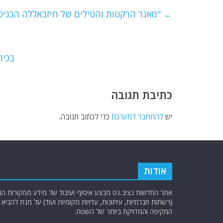
e
er
l
g
s
←
"מאגר הרקטות והטילים של חיזבאללה הכניסו
b
ra
A
o
m
p
o
p
בכיר
k
כתיבת תגובה
יש
להתחבר למערכת
כדי לכתוב תגובה.
אודות
אתר החדשות נציב.נט מבצע איסוף ועיבוד של מידע ממקורות המוד
(רשתות חברתיות, עיתונות, עדויות מקומיות ועוד) על מנת להבי
המקיפה והמדויקת ביותר של השטח.