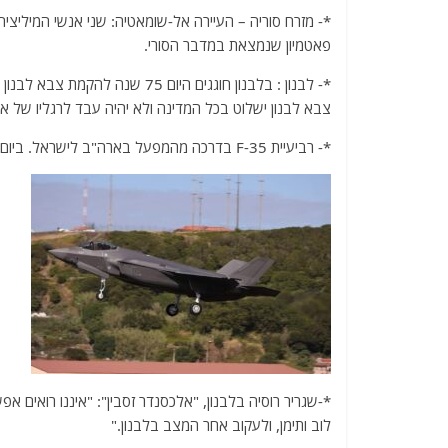
a
w
m
el
h
c
itt
ai
e
at
פאטמיון שנמצאת במדבר הסורי.
e
er
l
g
s
b
ra
A
צבא לבנון ישלוט בכל המדינה ולא יהיה עבד לרגליו של אר
o
m
p
*- רביעיית F-35 בדרכה מהמפעל בארה"ב לישראל. ביום ראשון ינחתו בנבטים ויעלו את מספר החמקנים שבידי ח"א ל-27.
o
p
k
*-שגריר רוסיה בלבנון, "אלכסנדר זסבין": "איננו רואים 
לוב ותימן, ולעקוב אחר המצב בלבנון."