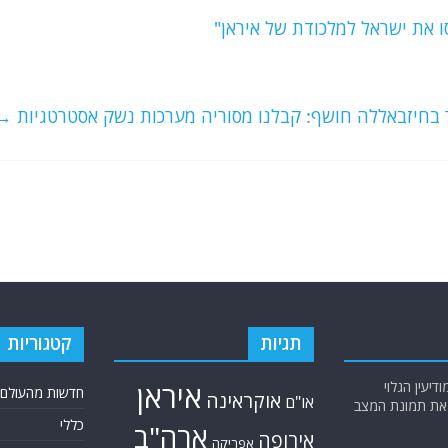
 את ישראל למלכודת של איראן"
 בחיזבאללה חושף: קבלנו מסוריה מערכות נשק אסטרטגיות
→
תגיות
קטגוריות
יעין הגלוי
איראן
חדשות מהעולם
אוקראינה
או"ם
א את תמונת המצב
כללי
ארה"ב
אירופה
אפריקה