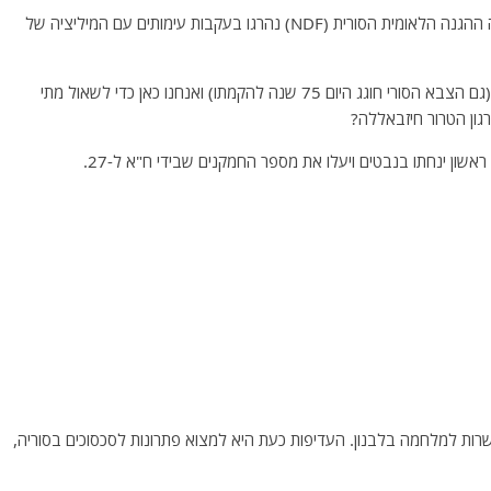
*- מזרח סוריה – העיירה אל-שומאטיה: שני אנשי המיליציה ההגנה הלאומית הסורית (NDF) נהרגו בעקבות עימותים עם המיליציה של
*- לבנון : בלבנון חוגגים היום 75 שנה להקמת צבא לבנון (גם הצבא הסורי חוגג היום 75 שנה להקמתו) ואנחנו כאן כדי לשאול מתי
גון הטרור חיזבאללה?
אפשרות למלחמה בלבנון. העדיפות כעת היא למצוא פתרונות לסכסוכים בסוריה,