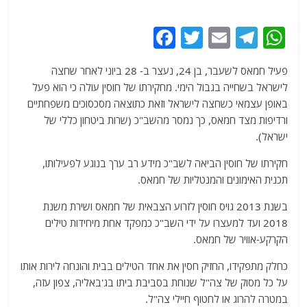
F
T
E
T
W
a
w
m
el
h
פעיל חמאס לשעבר, בן 24, נעצר ב- 28 ביוני לאחר שחצה
c
itt
ai
e
at
לישראל בשחייה בגבול הימי. מחקירתו של חוסין עולה כי הוא פעל
e
er
l
g
s
באופן עצמאי כשחצה לישראל וזאת כתוצאה מסכסוכים משפחתיים
b
ra
A
ורדיפות מצד חמאס, כך נמסר מהשב"כ (שרות ביטחון כללי של
ישראל).
o
m
p
o
p
חקירתו של חוסין הביאה לשב"כ מידע רב ערך בנוגע לפעילותו,
תכנית האימונים והמנטליות של חמאס.
k
בשנת 2013 גויס חוסין לזרוע הצבאית של חמאס ושירת משנת
2018 ועד למעצרו על ידי השב"כ כמפקד אחת מיחידות טילים
הקרקע-אוויר של חמאס.
כחלק מתפקידו, החזיק חסין את אחד הטילים בבית והונחה לירות אותו
על כל מסוק של צה"ל שנוחת בסביבת ביתו בג'באליה, צפון עזה,
במטרה להרוג או לחטוף חיילי צה"ל.