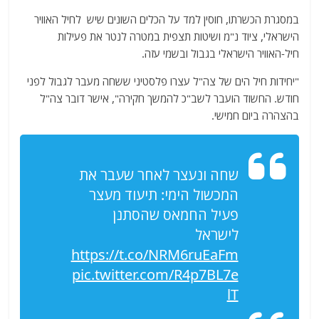
במסגרת הכשרתו, חוסין למד על הכלים השונים שיש לחיל האוויר
הישראלי, ציוד נ"מ ושיטות תצפית במטרה לנטר את פעילות
חיל-האוויר הישראלי בגבול ובשמי עזה.
"יחידות חיל הים של צה"ל עצרו פלסטיני ששחה מעבר לגבול לפני
חודש. החשוד הועבר לשב"כ להמשך חקירה", אישר דובר צה"ל
בהצהרה ביום חמישי.
שחה ונעצר לאחר שעבר את
המכשול הימי: תיעוד מעצר
פעיל החמאס שהסתנן
לישראל
https://t.co/NRM6ruEaFm
pic.twitter.com/R4p7BL7e
lT