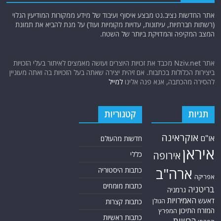
אתר החדשות נציב.נט מבצע איסוף ועיבוד של מידע ממקורות המודיעין הגלוי
(רשתות חברתיות, עיתונות, עדויות מקומיות ועוד) על מנת להביא את תמונת
המצב המקיפה והמדויקת ביותר של השטח.
אתר Nziv.net מכבד את זכויות היוצרים ועושה מאמצים לאיתור בעלי הזכויות
ביצירות הכלולות בכתבות. אם זיהית יצירה שאתה בעל הזכויות בה ואתה מעוניין
להסירה מהכתבה, אנא פנה אלינו
למייל
תגיות
קטגוריות
אוקראינה
או"ם
חדשות מהעולם
איראן
אירופה
כללי
ארה"ב
כתבות היסטוריה
אפריקה
כתבות מומחים
בריטניה
גרמניה
האמירויות
דאעש
הגולן
כתבות קצרות
המזרח התיכון
המפרץ
כתבות ראשיות
הרשות