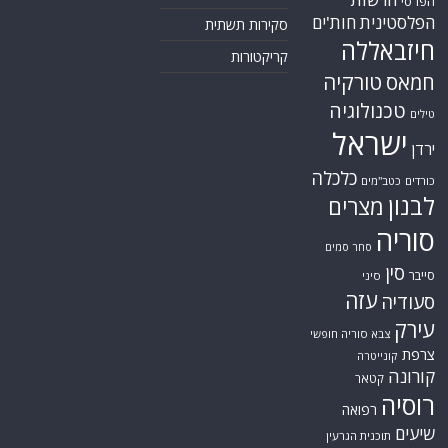
הפרסי
הפלסטינית
חות'ים
סקירות תשתית
חיזבאללה
קריקטורות
טורקיה
חמאס
טכנולוגיה
טילים
ישראל
ירדן
כלכלה
כורדים
כטב"מים
לבנון
מצרים
סוריה
סחר סמים
סין
סייבר
סיני
עזה
סעודיה
עירק
צבא סוריה חופשי
צרפת
קונייטרה
קורונה
קטאר
רוסיה
רפואה
שיעים
תוכנית הגרעין