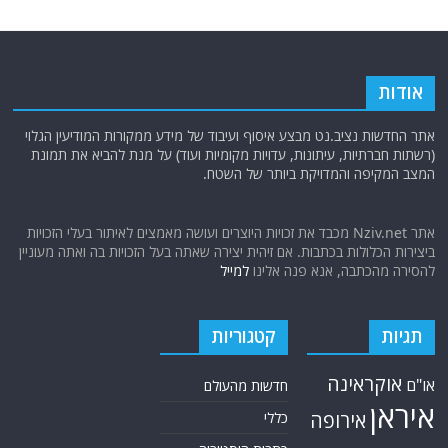
המצב המקיפה והמדויקת ביותר של השטח.
אתר Nziv.net מכבד את זכויות היוצרים ועושה מאמצים לאיתור בעלי הזכויות
ביצירות הכלולות בכתבות. אם זיהית יצירה שאתה בעל הזכויות בה ואתה מעוניין
להסירה מהכתבה, אנא פנה אלינו
למייל
תגיות
קטגוריות
אוקראינה
או"ם
חדשות מהעולם
איראן
אירופה
כללי
ארה"ב
כתבות היסטוריה
אפריקה
כתבות מומחים
בריטניה
גרמניה
האמירויות
דאעש
הגולן
כתבות קצרות
המזרח התיכון
המפרץ
כתבות ראשיות
הרשות
הפרסי
הפלסטינית
חות'ים
סקירות תשתית
חיזבאללה
קריקטורות