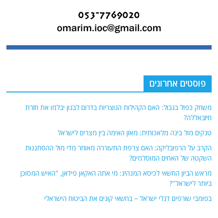
פוסטים אחרונים
משחק כפול בגבול: האם הקהילות הנוצריות בדרום לבנון יבלמו את חזרת
חיזבאללה?
טנקים מול בינה מלאכותית: מאזן האימה בין מצרים לישראל
הקרב על הרפובליקה: האם צרפת התעוררה מאוחר מדי מול ההסתננות
השקטה של האחים המוסלמים?
מראש הביון החשאי לכיסא המנהיג: מי אתה האקאן פידאן, "האיש המסוכן
ביותר לישראל"?
בפומבי שורפים דגלי ישראל – בחשאי קונים את הביטוח הישראלי
אודות
אתר החדשות נציב.נט מבצע איסוף ועיבוד של מידע ממקורות המודיעין הגלוי
(רשתות חברתיות, עיתונות, עדויות מקומיות ועוד) על מנת להביא את תמונת