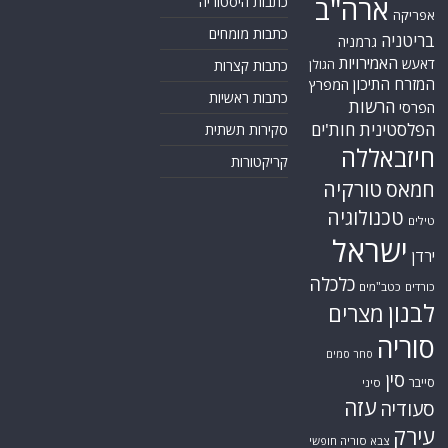
טורקיה
חמאס
טכנולוגיה
טילים
ישראל
ירדן
כלכלה
כורדים
כטב"מים
לבנון
מצרים
סוריה
סחר סמים
סין
סייבר
סיני
עזה
סעודיה
עירק
צבא סוריה חופשי
צרפת
קונייטרה
קורונה
קטאר
רוסיה
רפואה
שיעים
תוכנית הגרעין
תימן