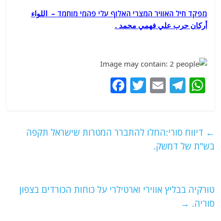
מפקד חיל האוויר המצרי האלוף עלי פהמי מוחמד – اللواء
أركان حرب علي فهمي محمد .
F
T
E
T
W
a
w
m
el
h
c
itt
ai
e
at
e
er
l
g
s
←
דיווח סורי:החלו להתברר המטרות שישראל תקפה
b
ra
A
בש"ת של דמשק.
o
m
p
o
p
טורקיה בבליץ אווירי וארטילרי על כוחות הכורדים בצפון
k
סוריה.
→