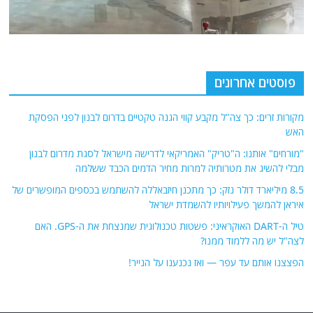
פוסטים אחרונים
מקורות זרים: כך צה"ל מקבע קווי הגנה טקטיים בדרום לבנון לפני הפסקת
האש
"מורחים" אותנו: ה"טריק" האמריקאי לדרישה מישראל לסגת מדרום לבנון
מבלי להשיג את מטרותיה למרות מחיר הדמים הכבד ששלמה
8.5 מיליארד דולר נזק: כך מתכנן חיזבאללה להשתמש בכספים המופשרים של
איראן להמשך פעילויותיו להשמדת ישראל
טיל ה-DART האוקראיני: פשטות טכנולוגית שמנצחת את ה-GPS. האם
לצה"ל יש מה ללמוד ממנו?
הפצצנו אותם עד עפר — ואז נכנענו על הנייר!