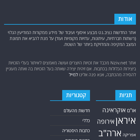
אודות
אתר החדשות נציב.נט מבצע איסוף ועיבוד של מידע ממקורות המודיעין הגלוי
(רשתות חברתיות, עיתונות, עדויות מקומיות ועוד) על מנת להביא את תמונת
המצב המקיפה והמדויקת ביותר של השטח.
אתר Nziv.net מכבד את זכויות היוצרים ועושה מאמצים לאיתור בעלי הזכויות
ביצירות הכלולות בכתבות. אם זיהית יצירה שאתה בעל הזכויות בה ואתה מעוניין
להסירה מהכתבה, אנא פנה אלינו
למייל
תגיות
קטגוריות
אוקראינה
או"ם
חדשות מהעולם
איראן
אירופה
כללי
ארה"ב
כתבות היסטוריה
אפריקה