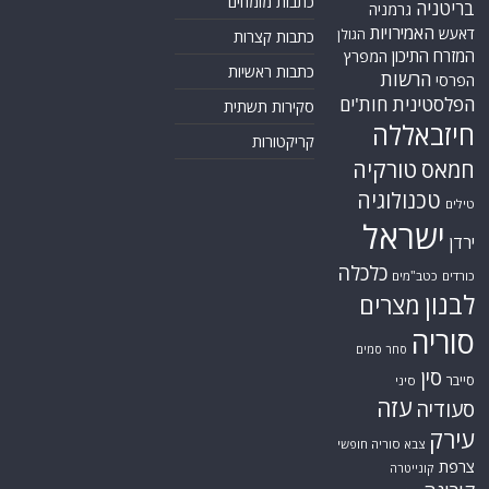
כתבות מומחים
בריטניה
גרמניה
האמירויות
דאעש
הגולן
כתבות קצרות
המזרח התיכון
המפרץ
כתבות ראשיות
הרשות
הפרסי
הפלסטינית
חות'ים
סקירות תשתית
חיזבאללה
קריקטורות
טורקיה
חמאס
טכנולוגיה
טילים
ישראל
ירדן
כלכלה
כורדים
כטב"מים
לבנון
מצרים
סוריה
סחר סמים
סין
סייבר
סיני
עזה
סעודיה
עירק
צבא סוריה חופשי
צרפת
קונייטרה