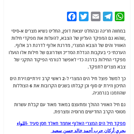
F
T
E
T
W
a
w
m
el
h
במחווה חריגה ובהחלט יוצאת דופן, החליט נשיא מצרים א-סיסי
c
itt
ai
e
at
,שהוא גם המפקד העליון של הצבא, להעלות את מפקדי חילות
e
er
l
g
s
האוויר והים של הצבא המצרי, מדרגת אלוף לדרגת רב אלוף.
b
ra
A
הערכתי כי בעקבות הגדלת הסד"כ ושדרוגם של חילות אלו הועלו
מפקדי החילות בדרגה כדי לאפשר לגורמי הפיקוד התקני של
o
m
p
צבא מצרים לתפקד.
o
p
כך למשל פוצל חיל הים המצרי ל-2 ראשי קרב זירתיים:זירת הים
k
התיכון וזירת ים סוף וכן קבלתו בשנים הקרובות את 6 הצוללות
שהוזמנו בגרמניה.
גם חיל האוויר ההולך ומתעצם במאוד מאוד עם קבלת עשרות
מטוסי הקרב החדישים מרוסיה ומצרפת.
מפקד חיל הים המצרי האלוף אחמד חאלד חסן סעיד -اللواء
بحري أركان حرب أحمد خالد حسن سعيد