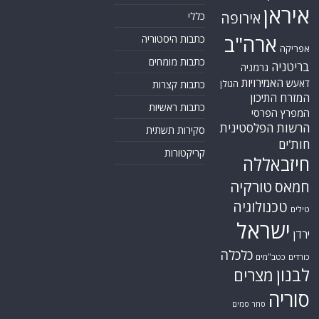
איראן
אירופה
כללי
ארה"ב
כתבות היסטוריה
אפריקה
כתבות מומחים
בריטניה
גרמניה
האמירויות
דאעש
הגולן
כתבות קצרות
המזרח התיכון
כתבות ראשיות
המפרץ הפרסי
הרשות הפלסטינית
סקירות תשתית
חות'ים
קריקטורות
חיזבאללה
טורקיה
חמאס
טכנולוגיה
טילים
ישראל
ירדן
כלכלה
כורדים
כטב"מים
לבנון
מצרים
סוריה
סחר סמים