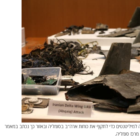
למיליטנטים כדי לתקוף את כוחות ארה"ב בסומליה ובאזור כך נכתב במאמר
רכז סומליה.