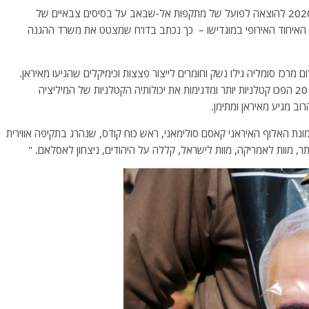
הכסף וכלי הנשק האיראניים שימשו בשנת 2019 ובשנת 2020 להוצאה לפועל של מתקפות אל-שבאב על בסיסים צבאיים של
 האיחוד האירופי במוגדישו – כך נכתב בדו'ח שמצטט את משרד ההגנה
מרכז סומליה גילו נשק וחומרים לייצור פצצות וכימיקלים שהגיעו מאיראן.
גורמים רשמיים אלה טוענים כי התקפות אל-שבאב מאז 2017 הפכו קטלניות יותר ומדגימות את יכולותיה הקטלניות של המיליציה
ב מגיע מאיראן ומתימן.
ונת האלוף האיראני קאסם סולימאני, ראש כוח קודס, שנהרג בתקיפה אווירית
, מוות לאמריקה, מוות לישראל, קללה על היהודים, ניצחון לאסלאם. "