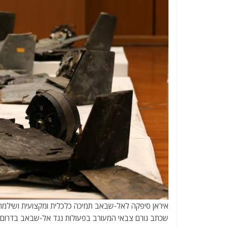
איראן סיפקה לאל-שבאב תמיכה כלכלית ומקצועית ושילמה 
שכתב גורם צבאי המעורב בפעולות נגד אל-שבאב בדרום מ