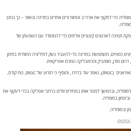
מליה כדי לתקוף את ארה"ב וכוחות זרים אחרים במדינה ובאזור – כך נכתב
ומליה.
קת תמיכה לארגונים קיצוניים אלימים כדי להתמודד עם השפעתן של
ים כספיים, משתמשת במדינה כדי להעביר נשק למיליציה החות'ית בתימן
דרום סודן, מוזמביק והרפובליקה המרכז אפריקאית.
איראן נוכחת בסומליה באמצעות חיילי משמרות המהפכה האיראנים (IRGC), נאמר עוד בדו'ח , והוסיף כי הזרוע של IRGC, כוח קודס,
ומליה, ובהמשך למכור אותו במחירים זולים ברחבי אפריקה בכדי לעקוף את
ביטחון בסומליה.
ן ובסומליה.
ונתפס: