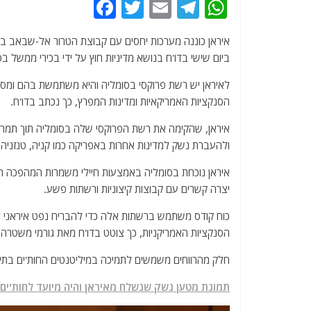
F
T
E
T
W
a
w
m
el
h
איראן כוננה מערכות יחסים עם קבוצת הטרור אל-שבאב בסו
c
itt
ai
e
at
ביום שישי בדו'ח בנושא מדיניות חוץ על ידי בכירי ממשל בס
e
er
l
g
s
לאיראן יש רשת פרוקסי בסומליה והיא משתמשת בהם ומספ
b
ra
A
הסנקציות האמריקאיות ומדינות המפרץ, כך נכתב בדו'ח.
o
m
p
איראן, שהקימה את רשת הפרוקסי שלה בסומליה תוך תמריצ
o
p
ולהעברת נשק למדינות אחרות באפריקה כמו קניה, טנזניה, 
k
יצרה קשרים עם קבוצות קיצוניות ורשתות פשע.
כוח קודס משתמש ברשתות אלה כדי להבריח נפט איראני לס
הסנקציות האמריקניות, כך צוטט בדו'ח מאת גורמי משטרה ו
חלק מהרווחים משמשים לתמיכה במיליטנטים החות'ים בתימ
תמונת מטען נשק שנשלח מאיראן והיה מיועד לחות'ים 