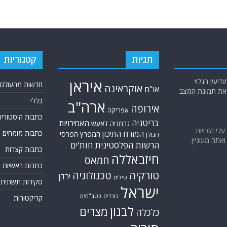
תגיות
קטגוריות
יעין הגלוי
איראן
חדשות מהעולם
אוקראינה
או"ם
א את תמונת המצב
כללי
ארה"ב
אירופה
אפריקה
כתבות היסטוריה
בריטניה
האמירויות
גרמניה
דאעש
בעלי הזכויות
כתבות מומחים
המזרח התיכון
המפרץ הפרסי
הגולן
אתה מעוניין
הרשות הפלסטינית
חות'ים
כתבות קצרות
חיזבאללה
חמאס
כתבות ראשיות
טורקיה
טכנולוגיה
ירדן
טילים
סקירות תשתית
ישראל
כורדים
כטב"מים
קריקטורות
לבנון
מצרים
כלכלה