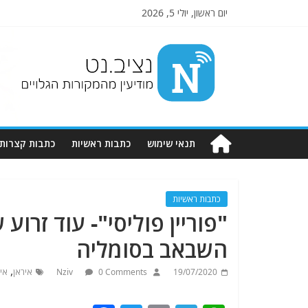
יום ראשון, יולי 5, 2026
Nziv.net
מודיעין
מהמקורות
הגלויים
תנאי שימוש
כתבות ראשיות
כתבות קצרות
כתבות ראשיות
"פוריין פוליסי"- עוד זרוע
השבאב בסומליה
,
19/07/2020
0 Comments
Nziv
איראן
אי