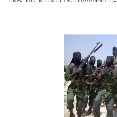
י, הביטחוני והכלכלי לסומליה על מנת להתמודד עם הנוכחות האיראנית