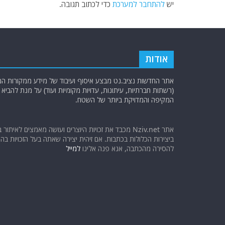
יש
להתחבר למערכת
כדי לכתוב תגובה.
אודות
אתר החדשות נציב.נט מבצע איסוף ועיבוד של מידע ממקורות המוד
(רשתות חברתיות, עיתונות, עדויות מקומיות ועוד) על מנת להבי
המקיפה והמדויקת ביותר של השטח.
אתר Nziv.net מכבד את זכויות היוצרים ועושה מאמצים לאיתור 
ביצירות הכלולות בכתבות. אם זיהית יצירה שאתה בעל הזכויות בה ו
להסירה מהכתבה, אנא פנה אלינו
למייל