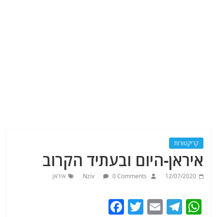
קריקטורות
איראן-היום ובעתיד הקרוב
12/07/2020
0 Comments
Nziv
איראן
F
T
E
T
W