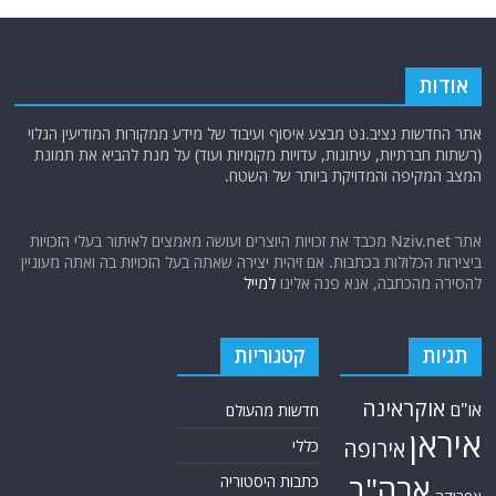
אודות
אתר החדשות נציב.נט מבצע איסוף ועיבוד של מידע ממקורות המודיעין הגלוי
(רשתות חברתיות, עיתונות, עדויות מקומיות ועוד) על מנת להביא את תמונת
המצב המקיפה והמדויקת ביותר של השטח.
אתר Nziv.net מכבד את זכויות היוצרים ועושה מאמצים לאיתור בעלי הזכויות
ביצירות הכלולות בכתבות. אם זיהית יצירה שאתה בעל הזכויות בה ואתה מעוניין
להסירה מהכתבה, אנא פנה אלינו
למייל
תגיות
קטגוריות
אוקראינה
או"ם
חדשות מהעולם
איראן
אירופה
כללי
ארה"ב
כתבות היסטוריה
אפריקה