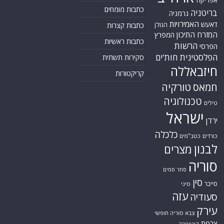
כתבות מומחים
בריטניה
גרמניה
האמירויות
דאעש
הגולן
כתבות קצרות
המזרח התיכון
המפרץ
כתבות ראשיות
הרשות
הפרסי
הפלסטינית
חות'ים
סקירות תשתית
חיזבאללה
קריקטורות
טורקיה
חמאס
טכנולוגיה
טילים
ישראל
ירדן
כלכלה
כורדים
כטב"מים
לבנון
מצרים
סוריה
סחר סמים
סין
סייבר
סיני
עזה
סעודיה
עירק
צבא סוריה חופשי
צרפת
קונייטרה