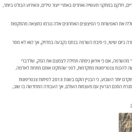
יים, חלקם במתקני תעשייה ואחרים באתרי ייצור טילים, והאירוע הבולט ביותר,
ללו את האפשרות כי הפיצוצים האחרונים אלה נגרמו כתוצאה מהתקפות
אמרה ביום שישי, כי סיבת השרפה בנתנז נקבעה במדויק, אך הוא לא מסר
תי" מהשרפה, אם כי איראן ניסתה תחילה לצמצם את הנזק, שלדברי
להכנת צנטריפוגות מתקדמות, לפני שהתקינו אותם מתחת לאדמה.
דובר הסוכנות האטומית האיראנית, בארוז ח'מלפנדי, אמר מוקדם יותר השבוע, כי הבניין הוקם בשנת 2013 לפיתוח צנטריפוגות
ת, אם כי העבודות הופסקו שם, בשנת 2015, במסגרת הסכם הגרעין עם מעצמות העולם, אך העבודה התחדשה בו שוב,