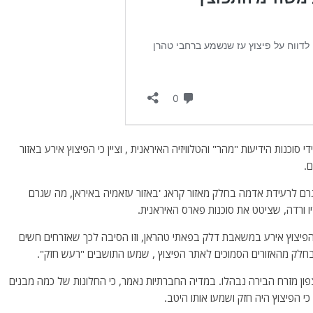
כנות הידיעות "מהר" והטלוויזיה האיראנית , וציין כי הפיצוץ אירע באזור
.
עה 01:00 בלילה." והפיצוץ גרם לרעידת אדמה בחלק מאזור קראג 'באזור עזאמיה באיראן, מה שגרם
 ורדה, שציטט את סוכנות פארס האיראנית.
י הפיצוץ אירע במשאבת דלק בפאתי טהראן, וזו הסיבה לכך שאזרחים חשים
 בחלק מהאזורים הסמוכים לאתר הפיצוץ , שמעו התושבים "רעש חזק".
פון מזרח הבירה נבהלו. במדיה החברתיות נאמר, כי החלונות של כמה מבנים
י הפיצוץ היה חזק ושמעו אותו היטב.