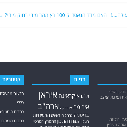
עולה….!
האם מדד הנאסד"ק 100 רץ מהר מידי רחוק מידי?
→
תגיות
קטגוריות
יעין הגלוי
איראן
חדשות מהעולם
אוקראינה
או"ם
א את תמונת המצב
כללי
ארה"ב
אירופה
אפריקה
כתבות היסטוריה
בריטניה
האמירויות
גרמניה
דאעש
בעלי הזכויות
כתבות מומחים
המזרח התיכון
המפרץ הפרסי
הגולן
אתה מעוניין