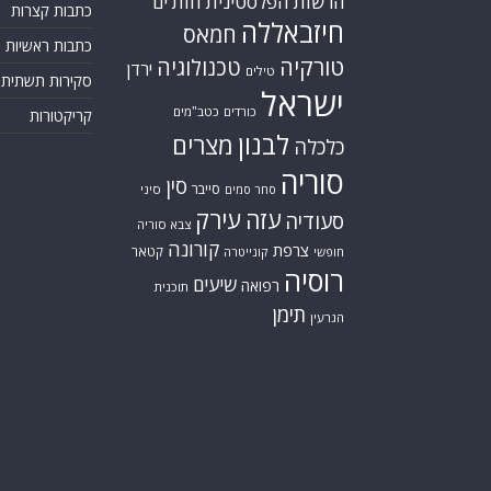
הרשות הפלסטינית
חות'ים
כתבות קצרות
חיזבאללה
חמאס
כתבות ראשיות
טורקיה
טכנולוגיה
ירדן
טילים
סקירות תשתית
ישראל
כורדים
כטב"מים
קריקטורות
לבנון
מצרים
כלכלה
סוריה
סין
סייבר
סיני
סחר סמים
עזה
עירק
סעודיה
צבא סוריה
קורונה
צרפת
קטאר
חופשי
קונייטרה
רוסיה
שיעים
רפואה
תוכנית
תימן
הגרעין