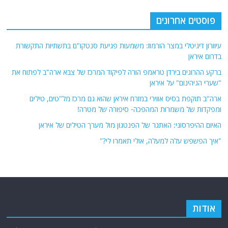
פוסטים אחרונים
עיוורון דיגיטלי במצר הורמוז: משמעות פגיעת סנטקו"ם בתשתיות התקשורת
בדרום איראן
ברקע ההרוגים בירדן טראמפ הורה לפיקוד המרכז של צבא ארה"ב לפתוח את
"שערי הגיהינום" על איראן
ארה"ב תוקפת בסיס אווירי במזרח איראן שהוא גם מרכז מל"טים, טילים
ומפקדות של משמרות המהפכה- סיפורה של מטרה!
האיום ההיפרסוני: האתגר של הפנטגון מול מערך הטילים של איראן
"איך הפשפש עלה למעלה, אולי תאמרו לי?"
אודות