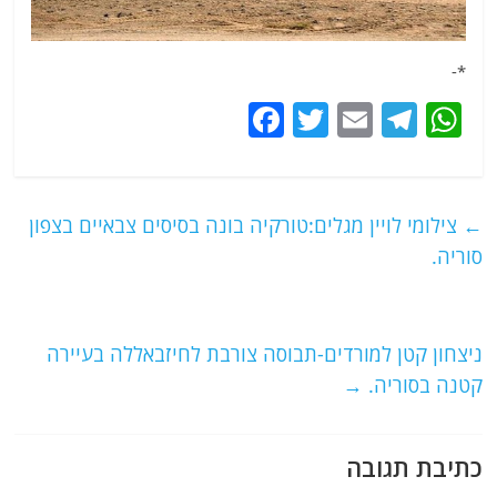
*-
F
T
E
T
W
a
w
m
el
h
c
itt
ai
e
at
e
er
l
g
s
←
צילומי לויין מגלים:טורקיה בונה בסיסים צבאיים בצפון
b
ra
A
סוריה.
o
m
p
o
p
ניצחון קטן למורדים-תבוסה צורבת לחיזבאללה בעיירה
k
קטנה בסוריה.
→
כתיבת תגובה