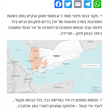
F
T
E
T
W
a
w
m
el
h
*-
מקור צבאי תימני מוסר כי 4 מטוסי מטען ענקיים נחתו בשעות
c
itt
ai
e
at
האחרונות בשדה התעופה של עדן בדרום תימן.הם הביאו ציוד
e
er
l
g
s
לחימה עבור הכוחות המתכוננים למערכה על עיר הנמל החשובה
b
ra
A
ביותר בצפון תימן – חודיידה .
o
m
p
o
p
k
*-
הכוחות החותים ירו טיל באליסטי כבד, ככל הנראה סקאד ,
לעבר עיר הנמל – אלמוקה שמצפון למצרי באב אלמנדב .