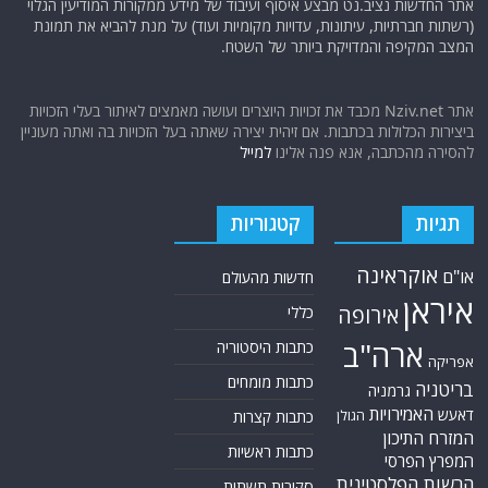
אתר החדשות נציב.נט מבצע איסוף ועיבוד של מידע ממקורות המודיעין הגלוי
(רשתות חברתיות, עיתונות, עדויות מקומיות ועוד) על מנת להביא את תמונת
המצב המקיפה והמדויקת ביותר של השטח.
אתר Nziv.net מכבד את זכויות היוצרים ועושה מאמצים לאיתור בעלי הזכויות
ביצירות הכלולות בכתבות. אם זיהית יצירה שאתה בעל הזכויות בה ואתה מעוניין
להסירה מהכתבה, אנא פנה אלינו
למייל
תגיות
קטגוריות
אוקראינה
או"ם
חדשות מהעולם
איראן
אירופה
כללי
ארה"ב
כתבות היסטוריה
אפריקה
כתבות מומחים
בריטניה
גרמניה
האמירויות
דאעש
הגולן
כתבות קצרות
המזרח התיכון
כתבות ראשיות
המפרץ הפרסי
הרשות הפלסטינית
סקירות תשתית