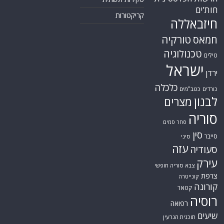
חות'ים
קריקטורות
חיזבאללה
טורקיה
חמאס
טכנולוגיה
טילים
ישראל
ירדן
כלכלה
כורדים
כטב"מים
לבנון
מצרים
סוריה
סחר סמים
סין
סייבר
סיני
עזה
סעודיה
עירק
צבא סוריה חופשי
צרפת
קונייטרה
קורונה
קטאר
רוסיה
רפואה
שיעים
תוכנית הגרעין