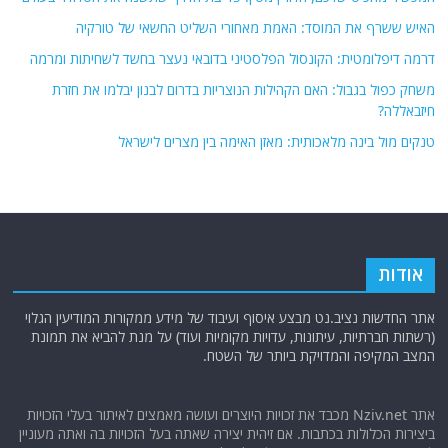
האיש ששרף את המוסד: האמת מאחורי השליט החשאי של טורקיה
דרמה דיפלומטית: הקונסול הפלסטיני בדובאי נעצר בחשד לשחיתות ומרמה
משחק כפול בגבול: האם הקהילות הנוצריות בדרום לבנון יבלמו את חזרת
חיזבאללה?
טנקים מול בינה מלאכותית: מאזן האימה בין מצרים לישראל
אודות
אתר החדשות נציב.נט מבצע איסוף ועיבוד של מידע ממקורות המודיעין הגלוי
(רשתות חברתיות, עיתונות, עדויות מקומיות ועוד) על מנת להביא את תמונת
המצב המקיפה והמדויקת ביותר של השטח.
אתר Nziv.net מכבד את זכויות היוצרים ועושה מאמצים לאיתור בעלי הזכויות
ביצירות הכלולות בכתבות. אם זיהית יצירה שאתה בעל הזכויות בה ואתה מעוניין