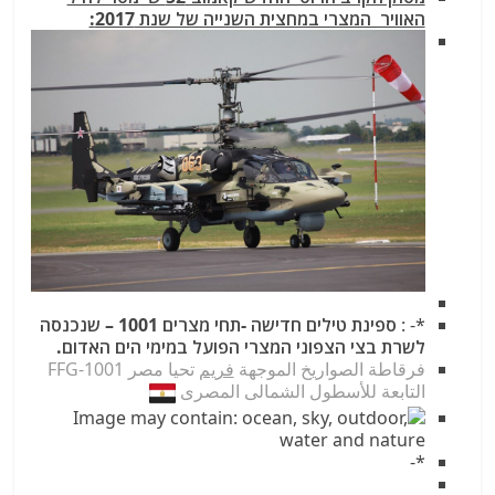
האוויר המצרי במחצית השנייה של שנת 2017:
*- :
ספינת טילים חדישה -תחי מצרים 1001 – שנכנסה
לשרת בצי הצפוני המצרי הפועל במימי הים האדום.
فرقاطة الصواريخ الموجهة
فريم
تحيا مصر FFG-1001
التابعة للأسطول الشمالى المصرى
*-