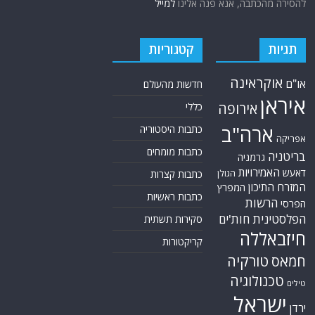
להסירה מהכתבה, אנא פנה אלינו
למייל
תגיות
קטגוריות
אוקראינה
או"ם
חדשות מהעולם
איראן
אירופה
כללי
ארה"ב
כתבות היסטוריה
אפריקה
כתבות מומחים
בריטניה
גרמניה
האמירויות
דאעש
הגולן
כתבות קצרות
המזרח התיכון
המפרץ
כתבות ראשיות
הרשות
הפרסי
הפלסטינית
חות'ים
סקירות תשתית
חיזבאללה
קריקטורות
טורקיה
חמאס
טכנולוגיה
טילים
ישראל
ירדן