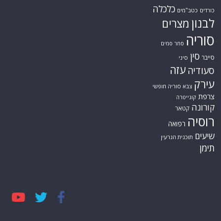
כלכלה
כורדים
כטב"מים
לבנון
מצרים
סוריה
סחר סמים
סין
סייבר
סיני
עזה
סעודיה
עירק
צבא סוריה חופשי
צרפת
קונייטרה
קורונה
קטאר
רוסיה
רפואה
שיעים
תוכנית הגרעין
תימן