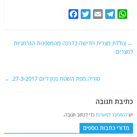
F
T
E
T
W
a
w
m
el
h
c
itt
ai
e
at
e
er
l
g
s
←
צוללת מצרית חדישה בדרכה מהמספנות הגרמניות
b
ra
A
למצרים.
o
m
p
o
p
סוריה:מפת השטח נכון ליום 27-3-2017.
→
k
כתיבת תגובה
יש
להתחבר למערכת
כדי לכתוב תגובה.
מדורי כתבות נוספים