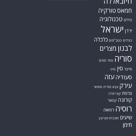
חיזבאללה
טורקיה
חמאס
טכנולוגיה
טילים
ישראל
ירדן
כלכלה
כורדים
כטב"מים
לבנון
מצרים
סוריה
סחר סמים
סין
סייבר
סיני
עזה
סעודיה
עירק
צבא סוריה חופשי
צרפת
קונייטרה
קורונה
קטאר
רוסיה
רפואה
שיעים
תוכנית הגרעין
תימן