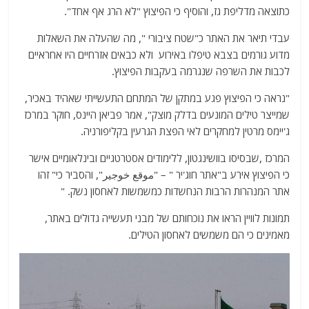
כתוצאה מדליפת גז, והוסיף כי הפיצוץ "לא הרג אף אחד".
עבדי תיאר את האתר כ"שטח ציבורי ", מה שהעלה את השאלות
מדוע גורמים בצבא טיפלו באירוע ולא כבאים אזרחיים היו אחראיים
לכבות את השרפה שנגרמה בעקבות הפיצוץ.
"נראה כי הפיצוץ פגע במתקן של המתחם התעשייתי שאהיד באכיר,
שמייצר טילים המונעים בדלק מוצק", אמר פביאן היינס, חוקר במרכז
ג'יימס מרטין למחקרים לאי הפצת הגרעין בקליפורניה.
המרכז ,שבסיסו בוושינגטון, ללימודים אסטרטגיים ובינלאומיים אישר
כי הפיצוץ אירע ב"אתר חוג'יר " – "موقع خوجير", והסביר כי" זהו
אתר המנהרות הרבות הנחשדות כמשמשות לאחסון נשק. "
תמונות לוויין הראו את נוכחותם של מבני תעשייה גדולים באתר,
מאמינים כי הם משמשים לאחסון הטילים.