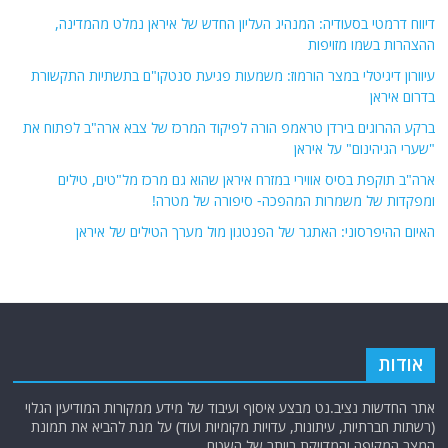
דיווח דרמטי בסעודיה: המנהיג העליון החדש של איראן נמלט מהמדינה,
ההצהרות בשמו מזויפות
עיוורון דיגיטלי במצר הורמוז: משמעות פגיעת סנטקו"ם בתשתיות התקשורת
בדרום איראן
ברקע ההרוגים בירדן טראמפ הורה לפיקוד המרכז של צבא ארה"ב לפתוח את
"שערי הגיהינום" על איראן
ארה"ב תוקפת בסיס אווירי במזרח איראן שהוא גם מרכז מל"טים, טילים
ומפקדות של משמרות המהפכה- סיפורה של מטרה!
האיום ההיפרסוני: האתגר של הפנטגון מול מערך הטילים של איראן
אודות
אתר החדשות נציב.נט מבצע איסוף ועיבוד של מידע ממקורות המודיעין הגלוי
(רשתות חברתיות, עיתונות, עדויות מקומיות ועוד) על מנת להביא את תמונת
המצב המקיפה והמדויקת ביותר של השטח.