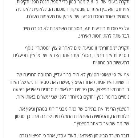
תקרה בעובי של כ -7.6 מטר בטון כדי לספק הגנה מפני תקיפות
אוויריות, הוא בין האתרים שבפיקוח הסוכנות הבינלאומית לאנרגיה
אטומית לאחר הסכם הגרעין של איראן עם מעצמות העולם.
על פי סוכנות הידיעות AP, הסוכנות האיראנית לא הגיבה מייד
לבקשתה להתייחסות לאירוע.
תקרית "מסתורית" זו מגיעה ימים לאחר פיצוץ "מסתורי" נוסף
בסביבות אזור פרצ'ין, הכולל את האתר הצבאי של פרצ'ין ומפעלים
לתעשיות הביטחוניות.
אף על פי שאופי הפיצוץ לא היה ברור עדיין, התגובה החריגה של
הרשויות האיראניות לאחר הפיצוץ ,אישרה את טבעו הרגיש של האזור
בו התרחש הפיצוץ, שכן פקחים בינלאומיים סבורים כי איראן ביצעה
ניסויים בחומרי נפץ "חזקים במיוחד" לפני שני עשורים באותו אזור.
הפיצוץ הרעיד את בתיהם של כמה מבני דירות בטהרן וניפץ את
חלונותיהם, והטלוויזיה האיראנית הממלכתית שידרה אחר כך סרטון
של מה שתואר כ"אתר הפיצוץ ".
דובר משרד הביטחון האיראני, דאוד עבדי, אמר כי הפיצוץ נגרם