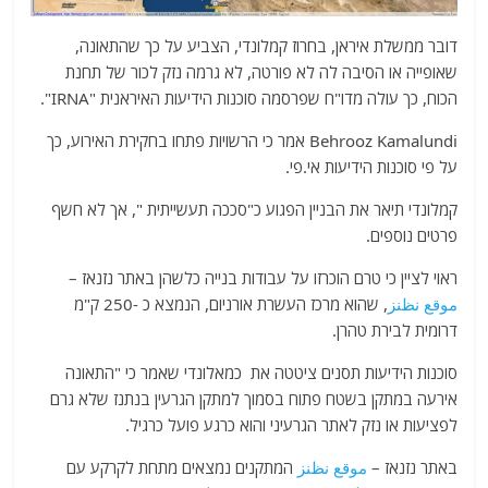
דובר ממשלת איראן, בחרוז קמלונדי, הצביע על כך שהתאונה,
שאופייה או הסיבה לה לא פורטה, לא גרמה נזק לכור של תחנת
הכוח, כך עולה מדו"ח שפרסמה סוכנות הידיעות האיראנית "IRNA".
Behrooz Kamalundi אמר כי הרשויות פתחו בחקירת האירוע, כך
על פי סוכנות הידיעות אי.פי.
קמלונדי תיאר את הבניין הפגוע כ"סככה תעשייתית ", אך לא חשף
פרטים נוספים.
ראוי לציין כי טרם הוכרזו על עבודות בנייה כלשהן באתר נזנאז –
موقع نظنز
, שהוא מרכז העשרת אורניום, הנמצא כ -250 ק"מ
דרומית לבירת טהרן.
סוכנות הידיעות תסנים ציטטה את כמאלונדי שאמר כי "התאונה
אירעה במתקן בשטח פתוח בסמוך למתקן הגרעין בנתנז שלא גרם
לפציעות או נזק לאתר הגרעיני והוא כרגע פועל כרגיל.
באתר נזנאז –
موقع نظنز
המתקנים נמצאים מתחת לקרקע עם