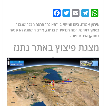
F
T
E
T
W
a
w
m
el
h
איראן אמרה, ביום חמישי ,כי "תאונה" הרסה מבנה שנבנה
c
itt
ai
e
at
בסמוך לתחנת הכוח הגרעינית בנתנז, אולם התאונה לא פגעה
e
er
l
g
s
במתקן הצנטריפוגה
b
ra
A
מצגת פיצוץ באתר נתנז
o
m
p
o
p
k