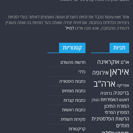
אתר Nziv.net מכבד את זכויות היוצרים ועושה מאמצים לאיתור בעלי הזכויות
ביצירות הכלולות בכתבות. אם זיהית יצירה שאתה בעל הזכויות בה ואתה מעוניין
להסירה מהכתבה, אנא פנה אלינו
למייל
תגיות
קטגוריות
אוקראינה
או"ם
חדשות מהעולם
איראן
אירופה
כללי
ארה"ב
כתבות היסטוריה
אפריקה
כתבות מומחים
בריטניה
גרמניה
האמירויות
דאעש
הגולן
כתבות קצרות
המזרח התיכון
כתבות ראשיות
המפרץ הפרסי
הרשות הפלסטינית
סקירות תשתית
חות'ים
קריקטורות