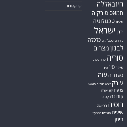
חיזבאללה
קריקטורות
טורקיה
חמאס
טכנולוגיה
טילים
ישראל
ירדן
כלכלה
כורדים
כטב"מים
לבנון
מצרים
סוריה
סחר סמים
סין
סייבר
סיני
עזה
סעודיה
עירק
צבא סוריה חופשי
צרפת
קונייטרה
קורונה
קטאר
רוסיה
רפואה
שיעים
תוכנית הגרעין
תימן