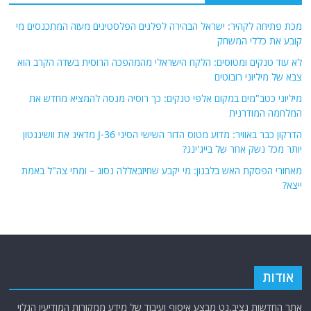
מכת פתיחה לקהיר: ישראל הבהירה לפלגים הפלסטינים מעזה המתכנסים מי
קובע את כללי המשחק
לא עוד טנקים ומטוסים: הלקח הישראלי מהמהפכה הרוסית בשדה הקרב הוא
צבא של מיליוני רובוטים
מיליוני כטב"מים במקום אלפי טנקים: כך רוסיה מנסה להמציא מחדש את
המלחמה המודרנית
הדרקון כבר באוויר: מדוע מטוס הדור השישי הסיני J-36 מדאיג את וושינגטון
יותר מכל נשק אחר של בייג'ינג?
מאחורי הפסקת האש בלבנון: מי יקבע שחיזבאללה נסוג – ומתי צה"ל באמת
ייצא?
אודות
אתר החדשות נציב.נט מבצע איסוף ועיבוד של מידע ממקורות המודיעין הגלוי