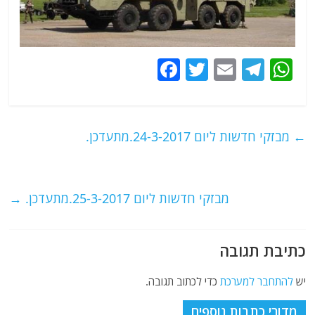
F
T
E
T
W
a
w
m
el
h
c
itt
ai
e
at
e
er
l
g
s
←
מבזקי חדשות ליום 24-3-2017.מתעדכן.
b
ra
A
o
m
p
o
p
מבזקי חדשות ליום 25-3-2017.מתעדכן.
→
k
כתיבת תגובה
יש
להתחבר למערכת
כדי לכתוב תגובה.
מדורי כתבות נוספים