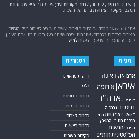
(רשתות חברתיות, עיתונות, עדויות מקומיות ועוד) על מנת להביא את תמונת
המצב המקיפה והמדויקת ביותר של השטח.
אתר Nziv.net מכבד את זכויות היוצרים ועושה מאמצים לאיתור בעלי הזכויות
ביצירות הכלולות בכתבות. אם זיהית יצירה שאתה בעל הזכויות בה ואתה מעוניין
להסירה מהכתבה, אנא פנה אלינו
למייל
תגיות
קטגוריות
אוקראינה
או"ם
חדשות מהעולם
איראן
אירופה
כללי
ארה"ב
כתבות היסטוריה
אפריקה
כתבות מומחים
בריטניה
גרמניה
האמירויות
דאעש
הגולן
כתבות קצרות
המזרח התיכון
המפרץ
כתבות ראשיות
הרשות
הפרסי
הפלסטינית
חות'ים
סקירות תשתית