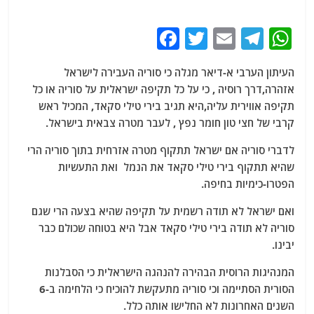
F
T
E
T
W
a
w
m
el
h
העיתון הערבי א-דיאר מגלה כי סוריה העבירה לישראל
c
itt
ai
e
at
אזהרה,דרך רוסיה , כי על כל תקיפה ישראלית על סוריה או כל
e
er
l
g
s
תקיפה אווירית עליה,היא תגיב בירי טילי סקאד, המכיל ראש
b
ra
A
קרבי של חצי טון חומר נפץ , לעבר מטרה צבאית בישראל.
o
m
p
לדברי סוריה אם ישראל תתקוף מטרה אזרחית בתוך סוריה הרי
o
p
שהיא תתקוף בירי טילי סקאד את הנמל ואת התעשיות
הפטרו-כימיות בחיפה.
k
ואם ישראל לא תודה רשמית על תקיפה שהיא בצעה הרי שגם
סוריה לא תודה בירי טילי סקאד אבל היא בטוחה שכולם כבר
יבינו.
המנהיגות הרוסית הבהירה להנהגה הישראלית כי הסבלנות
הסורית הסתיימה וכי סוריה מתעקשת להוכיח כי הלחימה ב-6
השנים האחרונות לא החלישו אותה כלל.