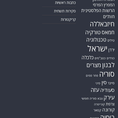
כתבות ראשיות
המפרץ הפרסי
הרשות הפלסטינית
סקירות תשתית
חות'ים
קריקטורות
חיזבאללה
טורקיה
חמאס
טכנולוגיה
טילים
ישראל
ירדן
כלכלה
כורדים
כטב"מים
לבנון
מצרים
סוריה
סחר סמים
סין
סייבר
סיני
עזה
סעודיה
עירק
צבא סוריה חופשי
צרפת
קונייטרה
קורונה
קטאר
רוסיה