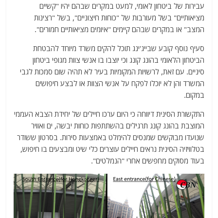
עבירות של ביטחון לאומי, למעט במקרים שבהם יהיו "קשיים
מציאותיים" בשל מעורבות של "כוחות חיצוניים", בשל "רצינות
המצב" או במקרים שבהם קיימים "איומים מציאותיים חמורים".
סעיף נוסף קובע שבייג'ינג תוכל להקים משרד מיוחד להבטחת
הביטחון הלאומי בהונג קונג וכי יוצבו בו אנשי צוות מגופי ביטחון
סיניים. עם זאת, לרשויות המקומיות בעיר לא תהיה שום סמכות לגבי
המשרד והן לא יוכלו לפקח על אנשי הצוות או לבצע חיפושים
במקום.
התקשורת הסינית דיווחה כי היום ערכו חיילים של יחידת הצבא העממי
המוצבת בהונג קונג תרגילים בהשתתפות כוחות יבשה, ים ואוויר
שנועדו מבוקשים שמנסים להימלט באמצעות סירות. בסרטון ששודר
בטלוויזיה הסינית נראים חיילים עוצרים כלי שיט ומבצעים בו חיפוש,
בעוד מסוקים מחפשים אחרי "הנמלטים".