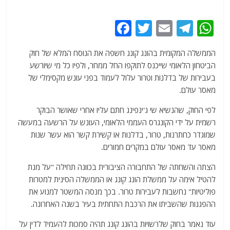
F
T
E
T
W
a
w
m
el
h
הממשלה המקומית בהונג קונג חשפה את הנוסח המלא של חוק
c
itt
ai
e
at
הביטחון הלאומי שייכנס לתוקפו החל ממחר, ולפיו כל מי שיורשע
e
er
l
g
s
בעבירות של בדלנות וטרור עלול לעמוד בפני עונש מקסימלי של
b
ra
A
מאסר עולם.
o
m
p
לפי החוק, שהנשיא שי ג'ינפינג חתם עליו אחרי שאושר הבוקר
o
p
רשמית על ידי הקונגרס העממי הלאומי, העונש על הרשעה במעשה
שמוגדר כחתרנות, טרור, בדלנות או קשירת קשר הוא עשר שנות
k
מאסר עד מאסר עולם במקרים חמורים.
הצתה והשחתה של התחבורה הציבורית בכוונה תחילה "על מנת
להטיל אימה על ממשלת הונג קונג או הממשלה הסינית למטרות
פוליטיות" נחשבות לעבירות טרור. בכך מנסה המשטר למנוע את
ההפגנות שהשביתו את הרכבת התחתית בעיר בשנה האחרונה.
עוד נאמר בחוק שלרשויות בהונג קונג תהיה סמכות להעמיד לדין על