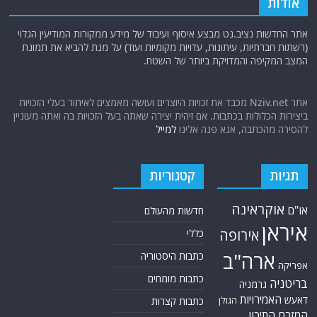
אודות
אתר החדשות נציב.נט מבצע איסוף ועיבוד של מידע ממקורות המודיעין הגלוי
(רשתות חברתיות, עיתונות, עדויות מקומיות ועוד) על מנת להביא את תמונת
המצב המקיפה והמדויקת ביותר של השטח.
אתר Nziv.net מכבד את זכויות היוצרים ועושה מאמצים לאיתור בעלי הזכויות
ביצירות הכלולות בכתבות. אם זיהית יצירה שאתה בעל הזכויות בה ואתה מעוניין
להסירה מהכתבה, אנא פנה אלינו
למייל
תגיות
קטגוריות
אוקראינה
או"ם
חדשות מהעולם
איראן
אירופה
כללי
ארה"ב
כתבות היסטוריה
אפריקה
כתבות מומחים
בריטניה
גרמניה
האמירויות
דאעש
הגולן
כתבות קצרות
המזרח התיכון