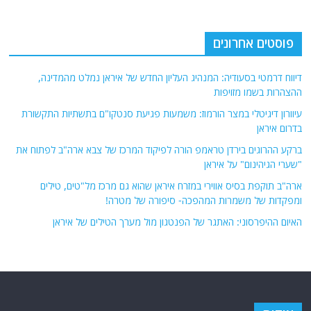
פוסטים אחרונים
דיווח דרמטי בסעודיה: המנהיג העליון החדש של איראן נמלט מהמדינה,
ההצהרות בשמו מזויפות
עיוורון דיגיטלי במצר הורמוז: משמעות פגיעת סנטקו"ם בתשתיות התקשורת
בדרום איראן
ברקע ההרוגים בירדן טראמפ הורה לפיקוד המרכז של צבא ארה"ב לפתוח את
"שערי הגיהינום" על איראן
ארה"ב תוקפת בסיס אווירי במזרח איראן שהוא גם מרכז מל"טים, טילים
ומפקדות של משמרות המהפכה- סיפורה של מטרה!
האיום ההיפרסוני: האתגר של הפנטגון מול מערך הטילים של איראן