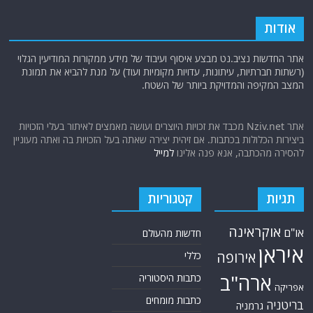
אודות
אתר החדשות נציב.נט מבצע איסוף ועיבוד של מידע ממקורות המודיעין הגלוי
(רשתות חברתיות, עיתונות, עדויות מקומיות ועוד) על מנת להביא את תמונת
המצב המקיפה והמדויקת ביותר של השטח.
אתר Nziv.net מכבד את זכויות היוצרים ועושה מאמצים לאיתור בעלי הזכויות
ביצירות הכלולות בכתבות. אם זיהית יצירה שאתה בעל הזכויות בה ואתה מעוניין
להסירה מהכתבה, אנא פנה אלינו
למייל
תגיות
קטגוריות
אוקראינה
או"ם
חדשות מהעולם
איראן
אירופה
כללי
ארה"ב
כתבות היסטוריה
אפריקה
כתבות מומחים
בריטניה
גרמניה