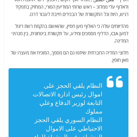
ולאלוף עלי ממלוכ – ראש שרותי המודיעין הסורי, המחזיק בתפקיד
רגיש, היות וכל התקשורת של הבכירים חייבת לעבור דרכו.
מהדיווחים עולה כי האלוף מען חסיין, שהואשם בהקמת רשת ריגול
למען CIA, הדליף מסמכים ומידע, על תקשורת ביטחונית, בין מנהיגי
המדינה.
חלוצי המדיה החברתית שיתפו גם הם מסמך, המוכיח את מעצרו של
מאן חוסין.
النظام يلقي الحجز على
اموال رئيس ادارة الاتصالات
التابعة لوزير الدفاع وعلي
مملوك
النظام السوري يلقي الحجز
الاحتياطي على الاموال
المنقولة وغير المنقولة للواء