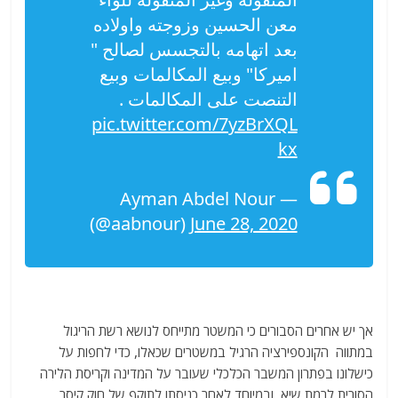
معن الحسين وزوجته واولاده
بعد اتهامه بالتجسس لصالح "
اميركا" وبيع المكالمات وبيع
التنصت على المكالمات .
pic.twitter.com/7yzBrXQL
kx
— Ayman Abdel Nour
(@aabnour)
June 28, 2020
אך יש אחרים הסבורים כי המשטר מתייחס לנושא רשת הריגול
במתווה הקונספירציה הרגיל במשטרים שכאלו, כדי לחפות על
כישלונו בפתרון המשבר הכלכלי שעובר על המדינה וקריסת הלירה
הסורית לרמת שיא, ובמיוחד לאחר כניסתו לתוקף של חוק קיסר.