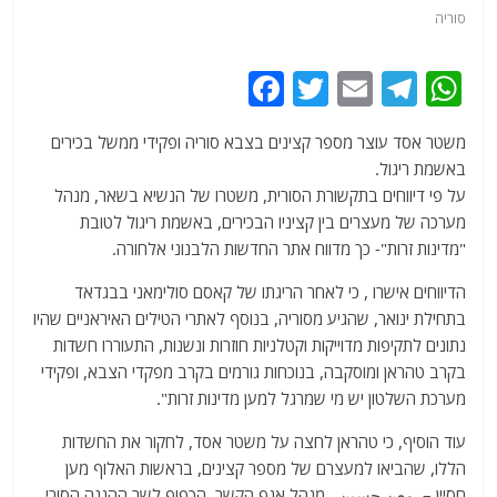
סוריה
F
T
E
T
W
a
w
m
el
h
משטר אסד עוצר מספר קצינים בצבא סוריה ופקידי ממשל בכירים
c
itt
ai
e
at
באשמת ריגול.
e
er
l
g
s
על פי דיווחים בתקשורת הסורית, משטרו של הנשיא בשאר, מנהל
b
ra
A
מערכה של מעצרים בין קציניו הבכירים, באשמת ריגול לטובת
"מדינות זרות"- כך מדווח אתר החדשות הלבנוני אלחורה.
o
m
p
o
p
הדיווחים אישרו , כי לאחר הריגתו של קאסם סולימאני בבגדאד
בתחילת ינואר, שהגיע מסוריה, בנוסף לאתרי הטילים האיראניים שהיו
k
נתונים לתקיפות מדוייקות וקטלניות חוזרות ונשנות, התעוררו חשדות
בקרב טהראן ומוסקבה, בנוכחות גורמים בקרב מפקדי הצבא, ופקידי
מערכת השלטון יש מי שמרגל למען מדינות זרות".
עוד הוסיף, כי טהראן לחצה על משטר אסד, לחקור את החשדות
הללו, שהביאו למעצרם של מספר קצינים, בראשות האלוף מען
חסיין – معن حسين , מנהל אגף הקשר, הכפוף לשר ההגנה הסורי