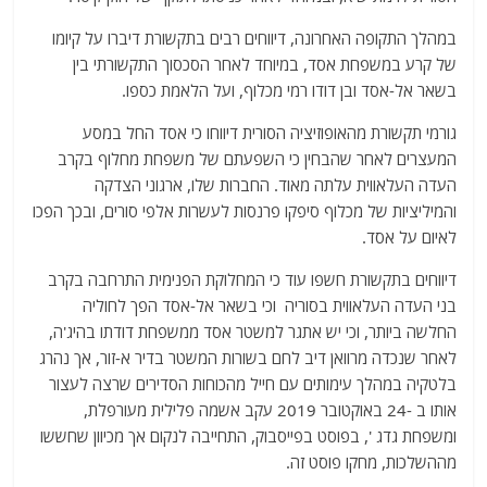
במהלך התקופה האחרונה, דיווחים רבים בתקשורת דיברו על קיומו
של קרע במשפחת אסד, במיוחד לאחר הסכסוך התקשורתי בין
בשאר אל-אסד ובן דודו רמי מכלוף, ועל הלאמת כספו.
גורמי תקשורת מהאופוזיציה הסורית דיווחו כי אסד החל במסע
המעצרים לאחר שהבחין כי השפעתם של משפחת מחלוף בקרב
העדה העלאווית עלתה מאוד. החברות שלו, ארגוני הצדקה
והמיליציות של מכלוף סיפקו פרנסות לעשרות אלפי סורים, ובכך הפכו
לאיום על אסד.
דיווחים בתקשורת חשפו עוד כי המחלוקת הפנימית התרחבה בקרב
בני העדה העלאווית בסוריה וכי בשאר אל-אסד הפך לחוליה
החלשה ביותר, וכי יש אתגר למשטר אסד ממשפחת דודתו בהיג'ה,
לאחר שנכדה מרוואן דיב לחם בשורות המשטר בדיר א-זור, אך נהרג
בלטקיה במהלך עימותים עם חייל מהכוחות הסדירים שרצה לעצור
אותו ב -24 באוקטובר 2019 עקב אשמה פלילית מעורפלת,
ומשפחת גדג ', בפוסט בפייסבוק, התחייבה לנקום אך מכיוון שחששו
מההשלכות, מחקו פוסט זה.