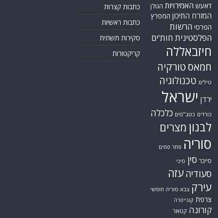
האמירויות
דאעש
הגולן
כתבות קצרות
המזרח התיכון
המפרץ
כתבות ראשיות
הרשות
הפרסי
הפלסטינית
חות'ים
סקירות תשתית
חיזבאללה
קריקטורות
טורקיה
חמאס
טכנולוגיה
טילים
ישראל
ירדן
כלכלה
כורדים
כטב"מים
לבנון
מצרים
סוריה
סחר סמים
סין
סייבר
סיני
עזה
סעודיה
עירק
צבא סוריה חופשי
צרפת
קונייטרה
קורונה
קטאר